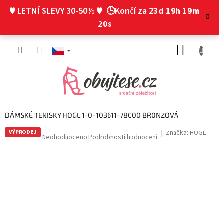
Přejít
♥ LETNÍ SLEVY 30-50% ♥
🕒Končí za
23d 19h 19m
na
obsah
19s
NÁKUP
KOŠÍK
DÁMSKÉ TENISKY HOGL 1-0-103611-78000 BRONZOVÁ
VÝPRODEJ
Značka:
HÖGL
Průměrné
Neohodnoceno
Podrobnosti hodnocení
hodnocení
produktu
je
0,0
z
5
hvězdiček.