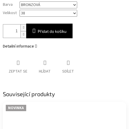
Měrná
Barva
cena:
Velikost
Přidat do košíku
Detailní informace
ZEPTAT SE
HLÍDAT
SDÍLET
Související produkty
NOVINKA