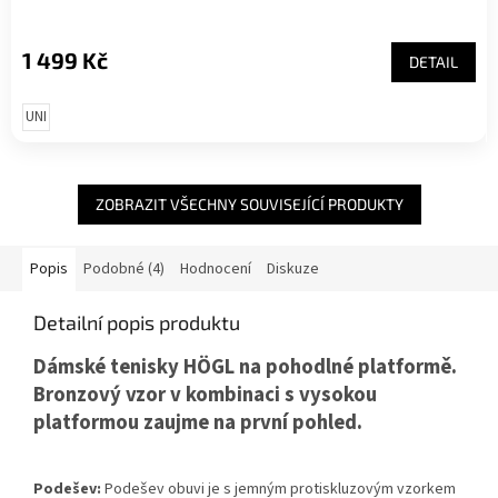
1 499 Kč
DETAIL
UNI
ZOBRAZIT VŠECHNY SOUVISEJÍCÍ PRODUKTY
Popis
Podobné (4)
Hodnocení
Diskuze
Detailní popis produktu
Dámské tenisky HÖGL na pohodlné platformě.
Bronzový vzor v kombinaci s vysokou
platformou zaujme na první pohled.
Podešev:
Podešev obuvi je s jemným protiskluzovým vzorkem