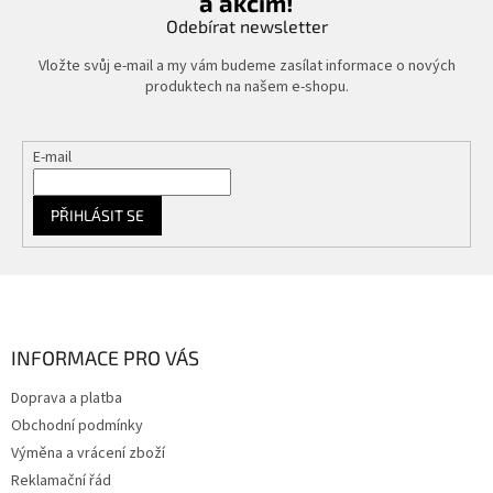
a akcím!
Odebírat newsletter
Vložte svůj e-mail a my vám budeme zasílat informace o nových
produktech na našem e-shopu.
E-mail
PŘIHLÁSIT SE
Z
á
p
a
INFORMACE PRO VÁS
t
Doprava a platba
í
Obchodní podmínky
Výměna a vrácení zboží
Reklamační řád