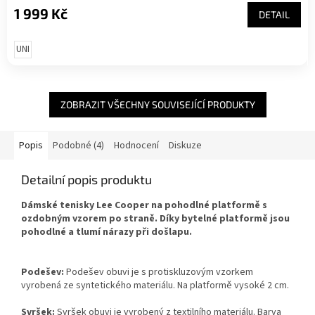
1 999 Kč
DETAIL
UNI
ZOBRAZIT VŠECHNY SOUVISEJÍCÍ PRODUKTY
Popis
Podobné (4)
Hodnocení
Diskuze
Detailní popis produktu
Dámské tenisky Lee Cooper na pohodlné platformě s
ozdobným vzorem po straně. Díky bytelné platformě jsou
pohodlné a tlumí nárazy při došlapu.
Podešev:
Podešev obuvi je s protiskluzovým vzorkem
vyrobená ze syntetického materiálu. Na platformě vysoké 2 cm.
Svršek:
Svršek obuvi je vyrobený z textilního materiálu. Barva