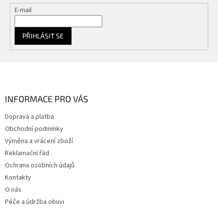
E-mail
PŘIHLÁSIT SE
Z
á
p
a
INFORMACE PRO VÁS
t
Doprava a platba
í
Obchodní podmínky
Výměna a vrácení zboží
Reklamační řád
Ochrana osobních údajů
Kontakty
O nás
Péče a údržba obuvi