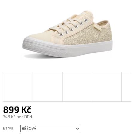
899 Kč
743 Kč bez DPH
Měrná
Barva
cena: