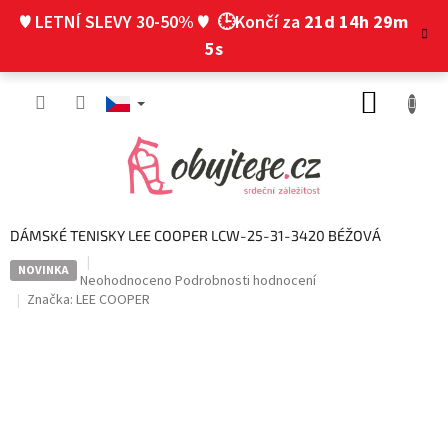
Přejít
♥ LETNÍ SLEVY 30-50% ♥
🕒Končí za
21d 14h 29m
na
obsah
4s
NÁKUP
KOŠÍK
DÁMSKÉ TENISKY LEE COOPER LCW-25-31-3420 BÉŽOVÁ
NOVINKA
Průměrné
Neohodnoceno
Podrobnosti hodnocení
hodnocení
Značka:
LEE COOPER
produktu
je
0,0
z
5
hvězdiček.