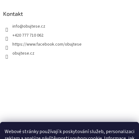
Kontakt
info
@
obujtese.cz
+420 777 710 062
https://www.facebook.com/obujtese
obujtese.cz
Webové stránky používají k poskytování služeb, personalizaci
reklam a analýze návštěvnosti soubory cookie. Informace, jak