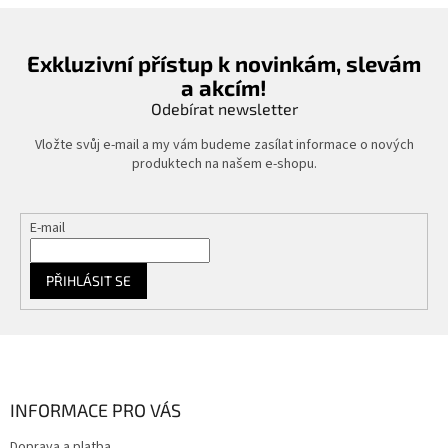
Exkluzivní přístup k novinkám, slevám
a akcím!
Odebírat newsletter
Vložte svůj e-mail a my vám budeme zasílat informace o nových
produktech na našem e-shopu.
E-mail
PŘIHLÁSIT SE
Z
á
p
a
INFORMACE PRO VÁS
t
Doprava a platba