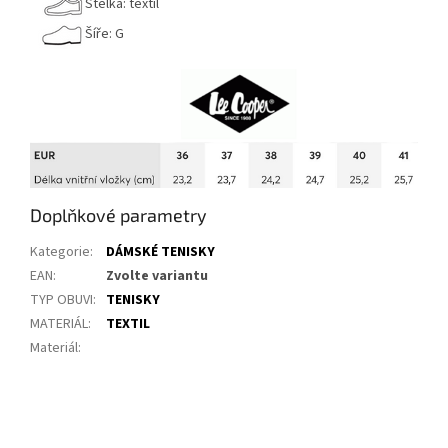
Stélka: textil
Šíře: G
Doplňkové parametry
Kategorie
:
DÁMSKÉ TENISKY
EAN
:
Zvolte variantu
TYP OBUVI
:
TENISKY
MATERIÁL
:
TEXTIL
Materiál
: