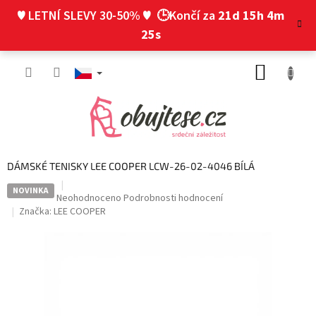
Přejít
♥ LETNÍ SLEVY 30-50% ♥
🕒Končí za
21d 15h 4m
na
obsah
24s
NÁKUP
KOŠÍK
DÁMSKÉ TENISKY LEE COOPER LCW-26-02-4046 BÍLÁ
NOVINKA
Průměrné
Neohodnoceno
Podrobnosti hodnocení
hodnocení
Značka:
LEE COOPER
produktu
je
0,0
z
5
hvězdiček.