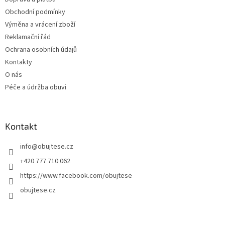
í
Obchodní podmínky
Výměna a vrácení zboží
Reklamační řád
Ochrana osobních údajů
Kontakty
O nás
Péče a údržba obuvi
Kontakt
info
@
obujtese.cz
+420 777 710 062
https://www.facebook.com/obujtese
obujtese.cz