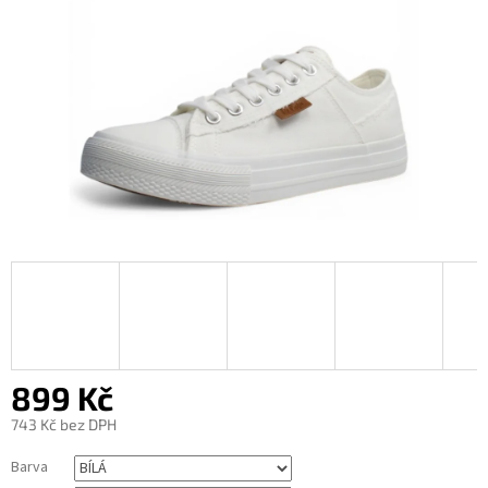
899 Kč
743 Kč bez DPH
Měrná
Barva
cena: