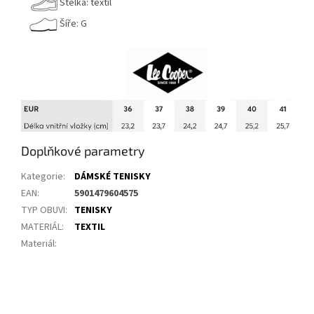
Stélka: textil
Šíře: G
Doplňkové parametry
Kategorie
:
DÁMSKÉ TENISKY
EAN
:
5901479604575
TYP OBUVI
:
TENISKY
MATERIÁL
:
TEXTIL
Materiál
: