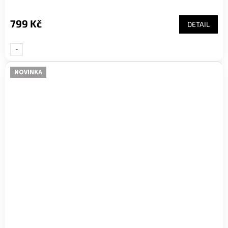
799 Kč
DETAIL
-
UNI-
NOVINKA