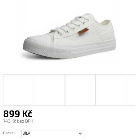
899 Kč
743 Kč bez DPH
Měrná
Barva
cena: