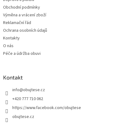
í
Obchodní podmínky
Výměna a vrácení zboží
Reklamační řád
Ochrana osobních údajů
Kontakty
O nás
Péče a údržba obuvi
Kontakt
info
@
obujtese.cz
+420 777 710 062
https://www.facebook.com/obujtese
obujtese.cz