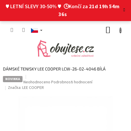
Přejít
♥ LETNÍ SLEVY 30-50% ♥
🕒Končí za
21d 19h 54m
na
obsah
35s
NÁKUP
KOŠÍK
DÁMSKÉ TENISKY LEE COOPER LCW-26-02-4046 BÍLÁ
NOVINKA
Průměrné
Neohodnoceno
Podrobnosti hodnocení
hodnocení
Značka:
LEE COOPER
produktu
je
0,0
z
5
hvězdiček.