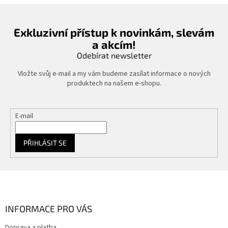
Exkluzivní přístup k novinkám, slevám
a akcím!
Odebírat newsletter
Vložte svůj e-mail a my vám budeme zasílat informace o nových
produktech na našem e-shopu.
E-mail
PŘIHLÁSIT SE
Z
á
p
a
INFORMACE PRO VÁS
t
Doprava a platba