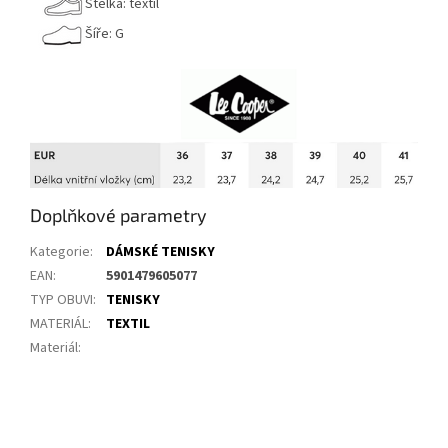
Stélka: textil
Šíře: G
Doplňkové parametry
Kategorie
:
DÁMSKÉ TENISKY
EAN
:
5901479605077
TYP OBUVI
:
TENISKY
MATERIÁL
:
TEXTIL
Materiál
: