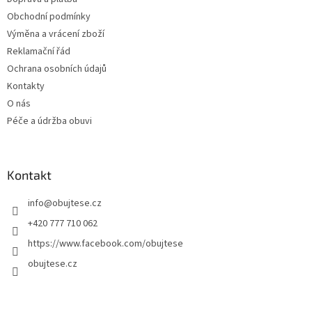
í
Obchodní podmínky
Výměna a vrácení zboží
Reklamační řád
Ochrana osobních údajů
Kontakty
O nás
Péče a údržba obuvi
Kontakt
info
@
obujtese.cz
+420 777 710 062
https://www.facebook.com/obujtese
obujtese.cz