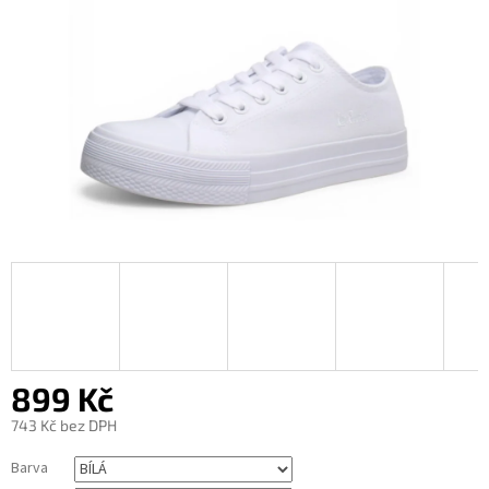
899 Kč
743 Kč bez DPH
Měrná
Barva
cena: