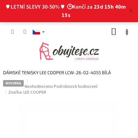
Přejít
♥ LETNÍ SLEVY 30-50% ♥
🕒Končí za
23d 15h 40m
na
obsah
14s
NÁKUP
KOŠÍK
DÁMSKÉ TENISKY LEE COOPER LCW-26-02-4055 BÍLÁ
NOVINKA
Průměrné
Neohodnoceno
Podrobnosti hodnocení
hodnocení
Značka:
LEE COOPER
produktu
je
0,0
z
5
hvězdiček.