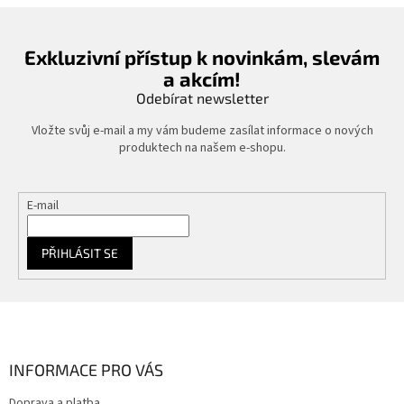
Exkluzivní přístup k novinkám, slevám
a akcím!
Odebírat newsletter
Vložte svůj e-mail a my vám budeme zasílat informace o nových
produktech na našem e-shopu.
E-mail
PŘIHLÁSIT SE
Z
á
p
a
INFORMACE PRO VÁS
t
Doprava a platba