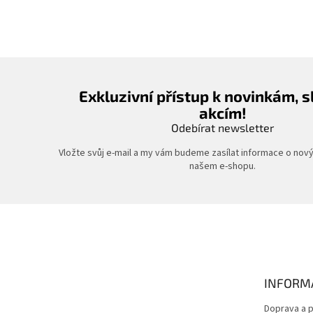
Exkluzivní přístup k novinkám, 
akcím!
Odebírat newsletter
Vložte svůj e-mail a my vám budeme zasílat informace o nov
našem e-shopu.
Z
á
p
a
t
INFORM
í
Doprava a p