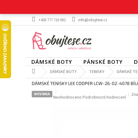
Přejít
na
obsah
+420 777 710 062
info@obujtese.cz
DÁMSKÉ BOTY
PÁNSKÉ BOTY
D
Domů
DÁMSKÉ BOTY
TENISKY
DÁMSKÉ TEN
DÁMSKÉ TENISKY LEE COOPER LCW-26-02-4078 BÍL
NOVINKA
Zna
Průměrné
Neohodnoceno
Podrobnosti hodnocení
hodnocení
produktu
je
0,0
z
5