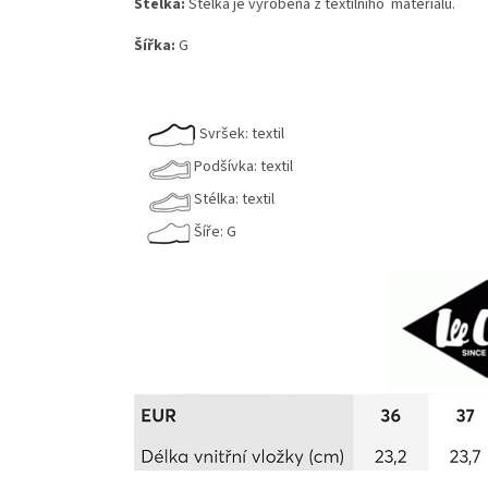
Stélka:
Stélka je vyrobená z textilního materiálu.
Šířka:
G
Svršek: textil
Podšívka: textil
Stélka: textil
Šíře: G