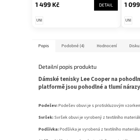
1 499 Kč
1 099
DETAIL
UNI
UNI
Popis
Podobné (4)
Hodnocení
Disku
Detailní popis produktu
Dámské tenisky Lee Cooper na pohodlné
platformě jsou pohodlné a tlumí nárazy
Podešev:
Podešev obuvi je s protiskluzovým vzorkem
Svršek:
Svršek obuvi je vyrobený z textilního materiálu
Podšívka:
Podšívka je vyrobená z textilního materiálu