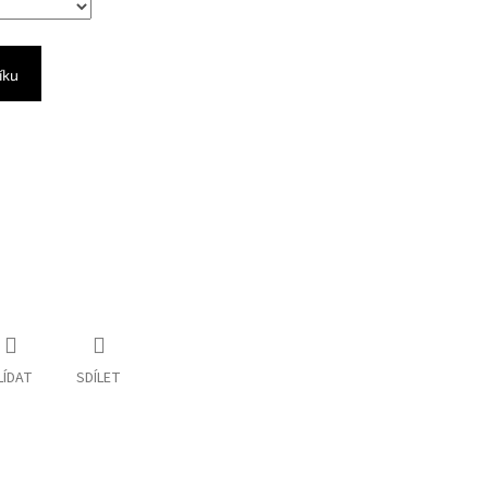
íku
LÍDAT
SDÍLET