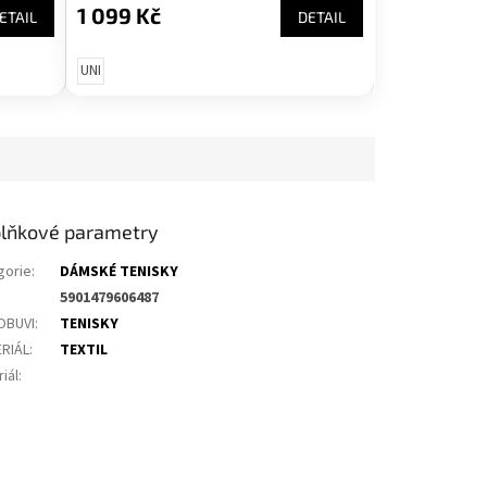
1 099 Kč
ETAIL
DETAIL
UNI
lňkové parametry
gorie
:
DÁMSKÉ TENISKY
5901479606487
OBUVI
:
TENISKY
RIÁL
:
TEXTIL
iál
: