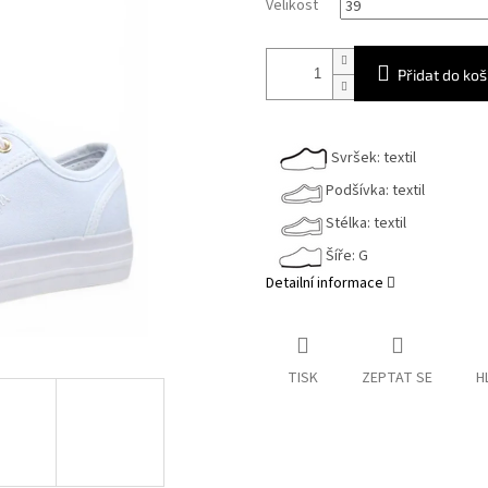
Velikost
Přidat do koš
Svršek: textil
Podšívka: textil
Stélka: textil
Šíře: G
Detailní informace
TISK
ZEPTAT SE
H