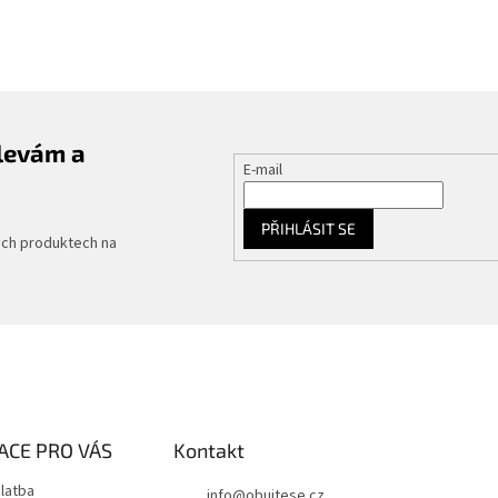
slevám a
E-mail
PŘIHLÁSIT SE
ých produktech na
ACE PRO VÁS
Kontakt
latba
info
@
obujtese.cz