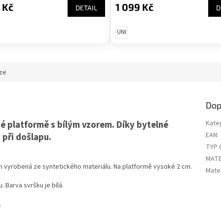
 Kč
1 099 Kč
DETAIL
D
UNI
ze
Dop
 platformě s bílým vzorem. Díky bytelné
Kate
EAN
:
 při došlapu.
TYP 
MATE
 vyrobená ze syntetického materiálu. Na platformě vysoké 2 cm.
Mater
. Barva svršku je bílá.
.