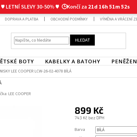
♥ LETNÍ SLEVY 30-50% ♥
🕒Končí za
21d 16h 51m 51s
DOPRAVA A PLATBA
OBCHODNÍ PODMÍNKY
VÝMĚNA A VRÁCENÍ Z
HLEDAT
ĚTSKÉ BOTY
KABELKY A BATOHY
PENĚŽEN
ISKY LEE COOPER LCW-26-02-4078 BÍLÁ
Á
čka:
LEE COOPER
899 Kč
743 Kč bez DPH
Měrná
Barva
cena: