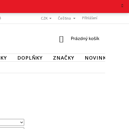
CZK
Čeština
BOŽÍ
REKLAMAČNÍ ŘÁD
OCHRANA OSOBNÍCH ÚDAJŮ
Přihlášení
KONTAKT
NÁKUPNÍ
Prázdný košík
KOŠÍK
KY
DOPLŇKY
ZNAČKY
NOVINKY
SL