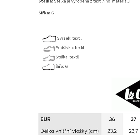
Stélka:
Stélka je vyrobená z textilního materiálu.
Šířka:
G
Svršek: textil
Podšívka: textil
Stélka: textil
Šíře: G