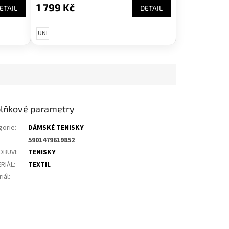
1 799 Kč
ETAIL
DETAIL
UNI
lňkové parametry
gorie
:
DÁMSKÉ TENISKY
5901479619852
OBUVI
:
TENISKY
RIÁL
:
TEXTIL
iál
: