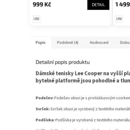
999 Kč
1 499
DETAIL
UNI
UNI
Popis
Podobné (4)
Hodnocení
Disku
Detailní popis produktu
Dámské tenisky Lee Cooper na vyšší p
bytelné platformě jsou pohodlné a tlum
Podešev:
Podešev obuvi je s protiskluzovým vzorkem
Svršek:
Svršek obuvi je vyrobený z textilního materiálu
Podšívka:
Podšívka je vyrobená z textilního materiálu