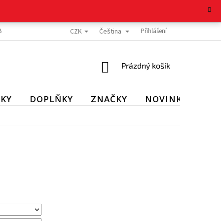
CZK
Čeština
BOŽÍ
REKLAMAČNÍ ŘÁD
OCHRANA OSOBNÍCH ÚDAJŮ
Přihlášení
KONTAKT
NÁKUPNÍ
Prázdný košík
KOŠÍK
KY
DOPLŇKY
ZNAČKY
NOVINKY
SL