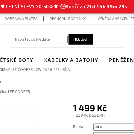
♥ LETNÍ SLEVY 30-50% ♥
🕒Končí za
21d 15h 39m 29s
DOPRAVA A PLATBA
OBCHODNÍ PODMÍNKY
VÝMĚNA A VRÁCENÍ Z
HLEDAT
ĚTSKÉ BOTY
KABELKY A BATOHY
PENĚŽEN
ISKY LEE COOPER LCW-26-16-4284 BÍLÁ
Á
čka:
LEE COOPER
1 499 Kč
1 239 Kč bez DPH
Měrná
Barva
cena: