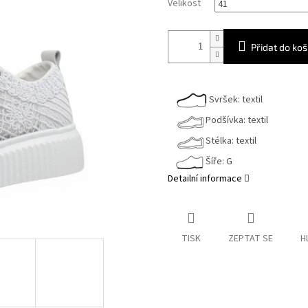
Velikost
Přidat do koš
Svršek: textil
Podšívka: textil
Stélka: textil
Šíře: G
Detailní informace
TISK
ZEPTAT SE
H