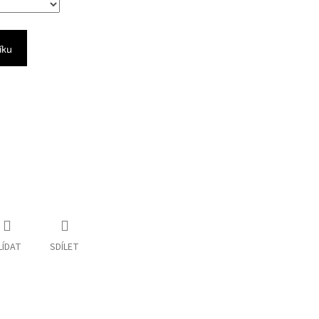
íku
LÍDAT
SDÍLET