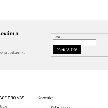
slevám a
E-mail
PŘIHLÁSIT SE
ých produktech na
ACE PRO VÁS
Kontakt
latba
info
@
obujtese.cz