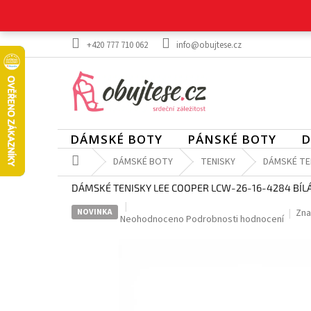
Přejít
na
obsah
+420 777 710 062
info@obujtese.cz
DÁMSKÉ BOTY
PÁNSKÉ BOTY
D
Domů
DÁMSKÉ BOTY
TENISKY
DÁMSKÉ TEN
DÁMSKÉ TENISKY LEE COOPER LCW-26-16-4284 BÍL
NOVINKA
Zna
Průměrné
Neohodnoceno
Podrobnosti hodnocení
hodnocení
produktu
je
0,0
z
5