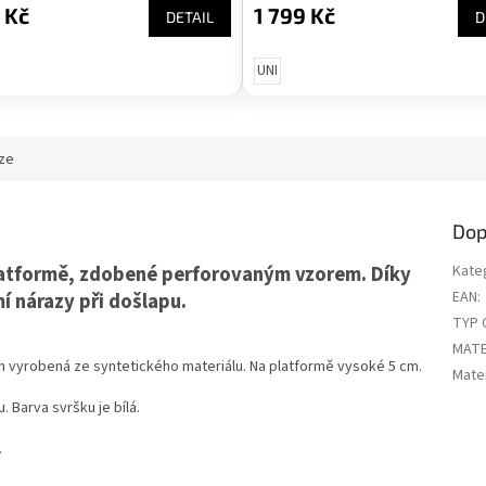
 Kč
1 799 Kč
DETAIL
D
UNI
ze
Dop
latformě, zdobené perforovaným vzorem. Díky
Kate
EAN
:
í nárazy při došlapu.
TYP 
MATE
 vyrobená ze syntetického materiálu. Na platformě vysoké 5 cm.
Mater
. Barva svršku je bílá.
.