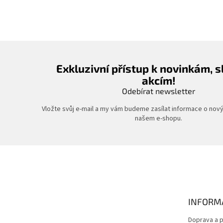
Exkluzivní přístup k novinkám, 
akcím!
Odebírat newsletter
Vložte svůj e-mail a my vám budeme zasílat informace o nov
našem e-shopu.
Z
á
p
a
t
INFORM
í
Doprava a p