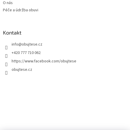
O nás
Péče a údržba obuvi
Kontakt
info
@
obujtese.cz
+420 777 710 062
https://www.facebook.com/obujtese
obujtese.cz