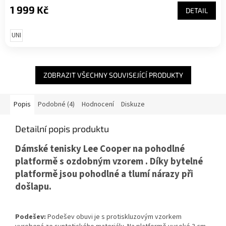
1 999 Kč
DETAIL
UNI
ZOBRAZIT VŠECHNY SOUVISEJÍCÍ PRODUKTY
Popis
Podobné (4)
Hodnocení
Diskuze
Detailní popis produktu
Dámské tenisky Lee Cooper na pohodlné
platformě s ozdobným vzorem . Díky bytelné
platformě jsou pohodlné a tlumí nárazy při
došlapu.
Podešev:
Podešev obuvi je s protiskluzovým vzorkem