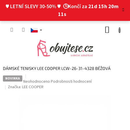
Přejít
♥ LETNÍ SLEVY 30-50% ♥
🕒Končí za
21d 15h 20m
na
obsah
10s
NÁKUP
KOŠÍK
DÁMSKÉ TENISKY LEE COOPER LCW-26-31-4328 BÉŽOVÁ
NOVINKA
Průměrné
Neohodnoceno
Podrobnosti hodnocení
hodnocení
Značka:
LEE COOPER
produktu
je
0,0
z
5
hvězdiček.