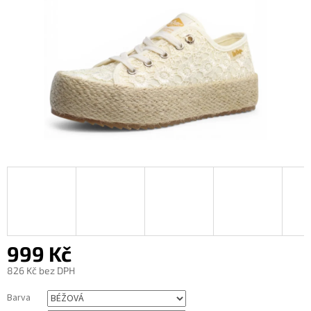
999 Kč
826 Kč bez DPH
Měrná
Barva
cena: