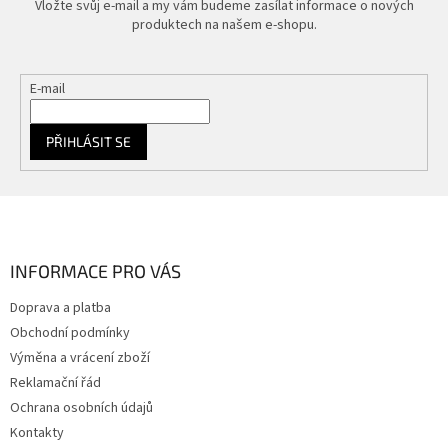
Vložte svůj e-mail a my vám budeme zasílat informace o nových
produktech na našem e-shopu.
E-mail
PŘIHLÁSIT SE
Z
á
p
a
INFORMACE PRO VÁS
t
Doprava a platba
í
Obchodní podmínky
Výměna a vrácení zboží
Reklamační řád
Ochrana osobních údajů
Kontakty