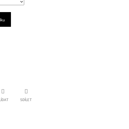
íku
LÍDAT
SDÍLET