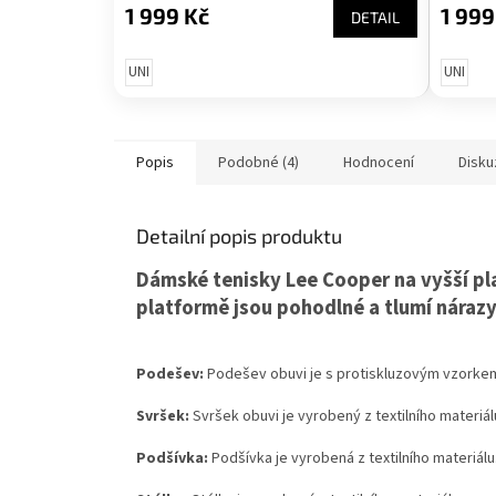
1 999 Kč
1 999
DETAIL
UNI
UNI
Popis
Podobné (4)
Hodnocení
Disku
Detailní popis produktu
Dámské tenisky Lee Cooper na vyšší p
platformě jsou pohodlné a tlumí nárazy
Podešev:
Podešev obuvi je s protiskluzovým vzorkem
Svršek:
Svršek obuvi je vyrobený z textilního materiálu
Podšívka:
Podšívka je vyrobená z textilního materiálu