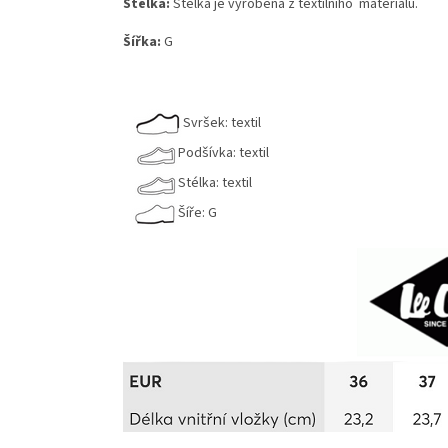
Stélka:
Stélka je vyrobená z textilního materiálu.
Šířka:
G
Svršek: textil
Podšívka: textil
Stélka: textil
Šíře: G