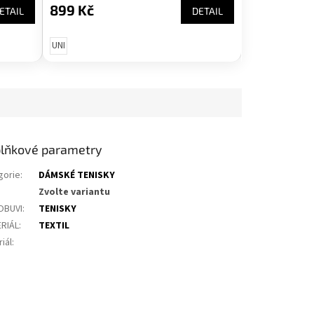
899 Kč
ETAIL
DETAIL
UNI
lňkové parametry
gorie
:
DÁMSKÉ TENISKY
Zvolte variantu
OBUVI
:
TENISKY
RIÁL
:
TEXTIL
iál
: