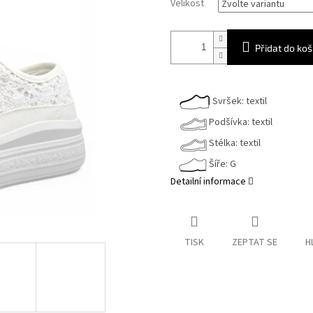
Velikost
Přidat do koš
Svršek: textil
Podšívka: textil
Stélka: textil
Šíře: G
Detailní informace
TISK
ZEPTAT SE
H