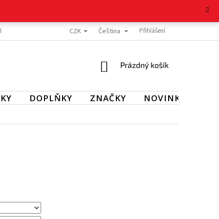
CZK
Čeština
BOŽÍ
REKLAMAČNÍ ŘÁD
OCHRANA OSOBNÍCH ÚDAJŮ
Přihlášení
KONTAKT
NÁKUPNÍ
Prázdný košík
KOŠÍK
KY
DOPLŇKY
ZNAČKY
NOVINKY
SL