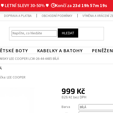
♥ LETNÍ SLEVY 30-50% ♥
🕒Končí za
23d 19h 57m 19s
DOPRAVA A PLATBA
OBCHODNÍ PODMÍNKY
VÝMĚNA A VRÁCENÍ Z
HLEDAT
ĚTSKÉ BOTY
KABELKY A BATOHY
PENĚŽEN
ISKY LEE COOPER LCW-26-44-4485 BÍLÁ
Á
čka:
LEE COOPER
999 Kč
826 Kč bez DPH
Měrná
Barva
cena: