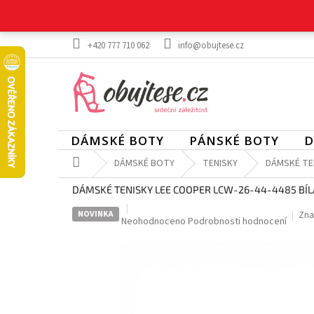
Přejít
na
obsah
+420 777 710 062
info@obujtese.cz
DÁMSKÉ BOTY
PÁNSKÉ BOTY
D
Domů
DÁMSKÉ BOTY
TENISKY
DÁMSKÉ TEN
DÁMSKÉ TENISKY LEE COOPER LCW-26-44-4485 BÍL
NOVINKA
Zna
Průměrné
Neohodnoceno
Podrobnosti hodnocení
hodnocení
produktu
je
0,0
z
5