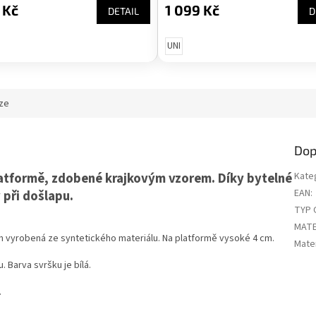
 Kč
1 099 Kč
DETAIL
D
UNI
ze
Dop
latformě, zdobené krajkovým vzorem. Díky bytelné
Kate
EAN
:
 při došlapu.
TYP 
MATE
 vyrobená ze syntetického materiálu. Na platformě vysoké 4 cm.
Mater
. Barva svršku je bílá.
.