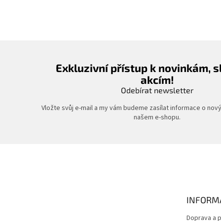
Exkluzivní přístup k novinkám, 
akcím!
Odebírat newsletter
Vložte svůj e-mail a my vám budeme zasílat informace o nov
našem e-shopu.
Z
á
p
a
t
INFORM
í
Doprava a p