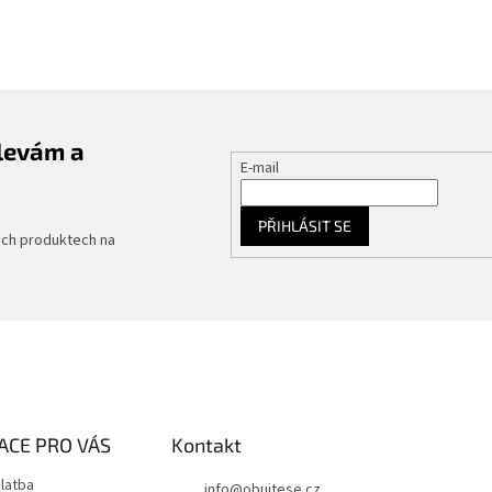
slevám a
E-mail
PŘIHLÁSIT SE
ých produktech na
ACE PRO VÁS
Kontakt
latba
info
@
obujtese.cz