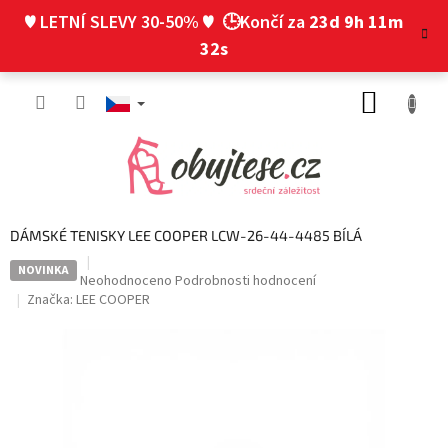
Přejít
♥ LETNÍ SLEVY 30-50% ♥
🕒Končí za
23d 9h 11m
na
obsah
31s
NÁKUP
KOŠÍK
DÁMSKÉ TENISKY LEE COOPER LCW-26-44-4485 BÍLÁ
NOVINKA
Průměrné
Neohodnoceno
Podrobnosti hodnocení
hodnocení
Značka:
LEE COOPER
produktu
je
0,0
z
5
hvězdiček.