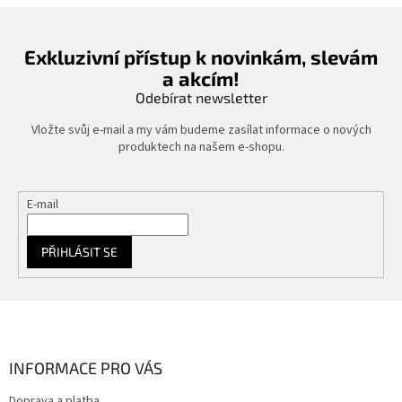
Exkluzivní přístup k novinkám, slevám
a akcím!
Odebírat newsletter
Vložte svůj e-mail a my vám budeme zasílat informace o nových
produktech na našem e-shopu.
E-mail
PŘIHLÁSIT SE
Z
á
p
a
INFORMACE PRO VÁS
t
Doprava a platba