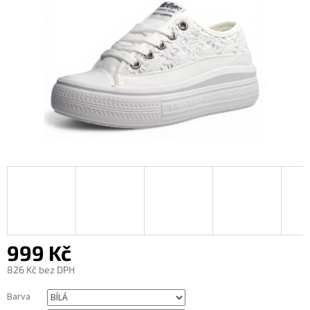
999 Kč
826 Kč bez DPH
Měrná
Barva
cena: