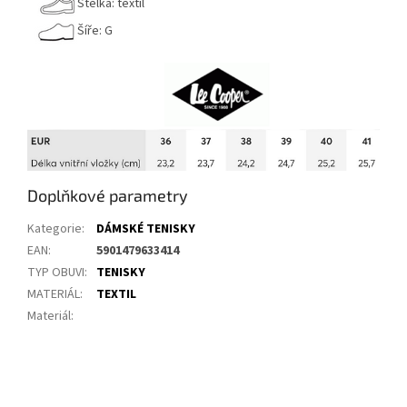
Stélka: textil
Šíře: G
Doplňkové parametry
Kategorie
:
DÁMSKÉ TENISKY
EAN
:
5901479633414
TYP OBUVI
:
TENISKY
MATERIÁL
:
TEXTIL
Materiál
: