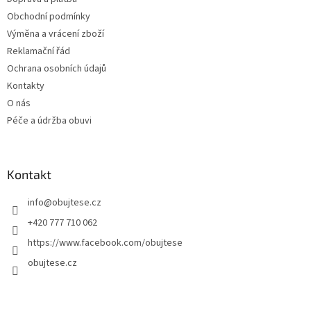
í
Obchodní podmínky
Výměna a vrácení zboží
Reklamační řád
Ochrana osobních údajů
Kontakty
O nás
Péče a údržba obuvi
Kontakt
info
@
obujtese.cz
+420 777 710 062
https://www.facebook.com/obujtese
obujtese.cz