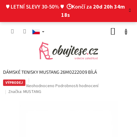
Přejít
♥ LETNÍ SLEVY 30-50% ♥
🕒Končí za
20d 20h 34m
na
obsah
18s
NÁKUP
KOŠÍK
DÁMSKÉ TENISKY MUSTANG 26M0222009 BÍLÁ
VÝPRODEJ
Průměrné
Neohodnoceno
Podrobnosti hodnocení
hodnocení
Značka:
MUSTANG
produktu
je
0,0
z
5
hvězdiček.