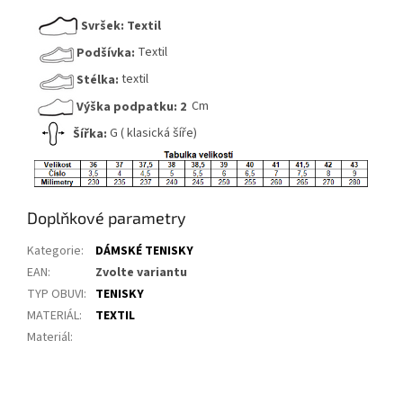
Svršek:
Textil
Podšívka:
Textil
Stélka:
textil
Výška podpatku:
2
Cm
Šířka:
G ( klasická šíře)
Doplňkové parametry
Kategorie
:
DÁMSKÉ TENISKY
EAN
:
Zvolte variantu
TYP OBUVI
:
TENISKY
MATERIÁL
:
TEXTIL
Materiál
: