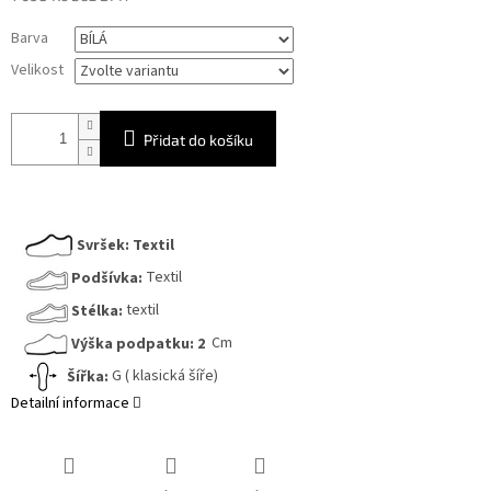
Měrná
Barva
cena:
Velikost
Přidat do košíku
Svršek:
Textil
Podšívka:
Textil
Stélka:
textil
Výška podpatku:
2
Cm
Šířka:
G ( klasická šíře)
Detailní informace