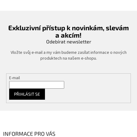
Exkluzivní přístup k novinkám, slevám
a akcím!
Odebírat newsletter
Vložte svůj e-mail a my vám budeme zasílat informace o nových
produktech na našem e-shopu.
E-mail
PŘIHLÁSIT SE
Z
á
p
a
INFORMACE PRO VÁS