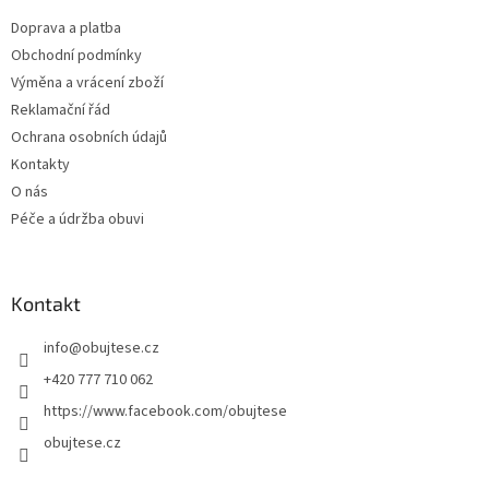
t
Doprava a platba
í
Obchodní podmínky
Výměna a vrácení zboží
Reklamační řád
Ochrana osobních údajů
Kontakty
O nás
Péče a údržba obuvi
Kontakt
info
@
obujtese.cz
+420 777 710 062
https://www.facebook.com/obujtese
obujtese.cz