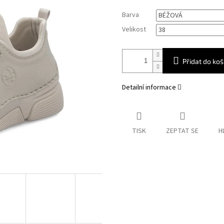
Měrná
Barva
cena:
Velikost
Přidat do koš
Detailní informace
TISK
ZEPTAT SE
H