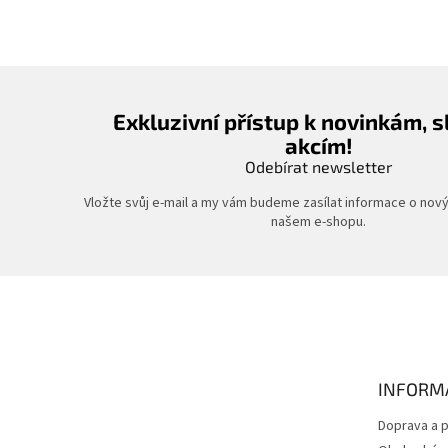
Exkluzivní přístup k novinkám, 
akcím!
Odebírat newsletter
Vložte svůj e-mail a my vám budeme zasílat informace o nov
našem e-shopu.
Z
á
p
a
t
INFORM
í
Doprava a p