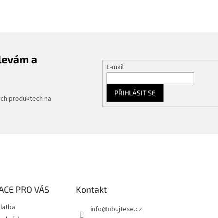
slevám a
E-mail
PŘIHLÁSIT SE
ých produktech na
ACE PRO VÁS
Kontakt
latba
info
@
obujtese.cz