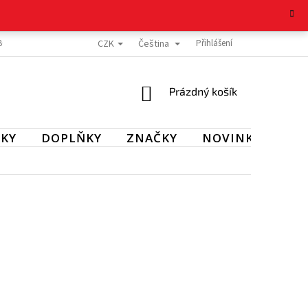
CZK
Čeština
BOŽÍ
REKLAMAČNÍ ŘÁD
OCHRANA OSOBNÍCH ÚDAJŮ
Přihlášení
KONTAKT
NÁKUPNÍ
Prázdný košík
KOŠÍK
KY
DOPLŇKY
ZNAČKY
NOVINKY
SL