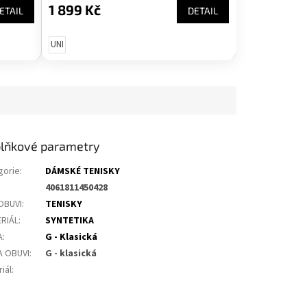
1 899 Kč
ETAIL
DETAIL
UNI
lňkové parametry
gorie
:
DÁMSKÉ TENISKY
4061811450428
OBUVI
:
TENISKY
RIÁL
:
SYNTETIKA
A
:
G - Klasická
A OBUVI
:
G - klasická
iál
: