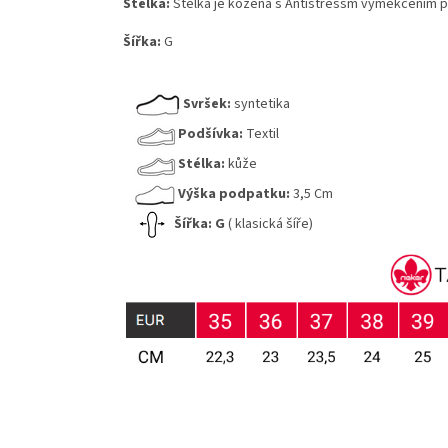
Stélka:
Stélka je kožená s Antistressm vyměkčením p
Šířka:
G
Svršek:
syntetika
Podšívka:
Textil
Stélka:
kůže
Výška podpatku:
3,5 Cm
Šířka:
G
( klasická šíře)