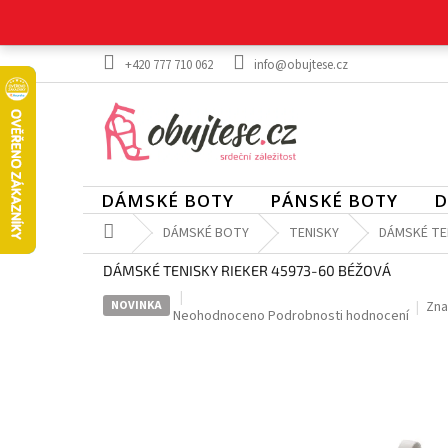
Přejít
na
obsah
+420 777 710 062
info@obujtese.cz
DÁMSKÉ BOTY
PÁNSKÉ BOTY
D
Domů
DÁMSKÉ BOTY
TENISKY
DÁMSKÉ TEN
DÁMSKÉ TENISKY RIEKER 45973-60 BÉŽOVÁ
NOVINKA
Zna
Průměrné
Neohodnoceno
Podrobnosti hodnocení
hodnocení
produktu
je
0,0
z
5