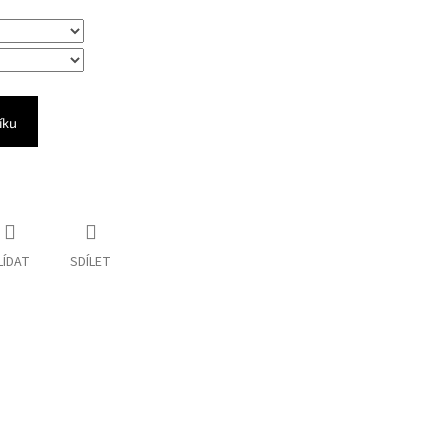
íku
LÍDAT
SDÍLET