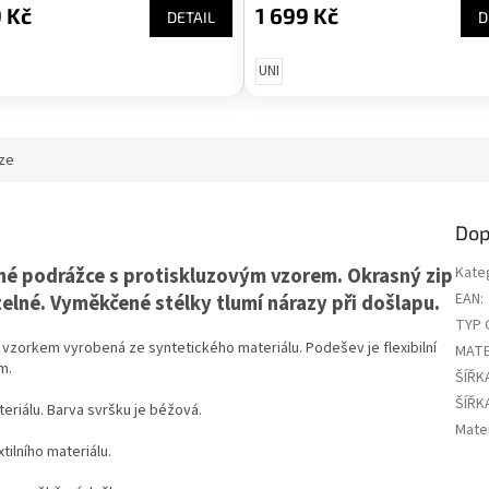
 Kč
1 699 Kč
DETAIL
D
UNI
ze
Dop
né podrážce s protiskluzovým vzorem. Okrasný zip
Kate
EAN
:
lné. Vyměkčené stélky tlumí nárazy při došlapu.
TYP 
vzorkem vyrobená ze syntetického materiálu. Podešev je flexibilní
MATE
cm.
ŠÍŘK
ŠÍŘK
eriálu. Barva svršku je béžová.
Mater
tilního materiálu.