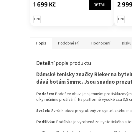
1 699 Kč
2 999
DETAIL
UNI
UNI
Popis
Podobné (4)
Hodnocení
Disku
Detailní popis produktu
Dámské tenisky značky Rieker na bytel
dává botám šmrnc. Jsou snadno prozute
Podešev:
Podešev obuvi je s jemným protiskluzovým 
díky ručnímu prošívání. Na platformě vysoké cca 3,5 
Svršek:
Svršek obuvi je vyrobený ze syntetického mat
Podšívka:
Podšívka je vyrobená ze syntetického a tex