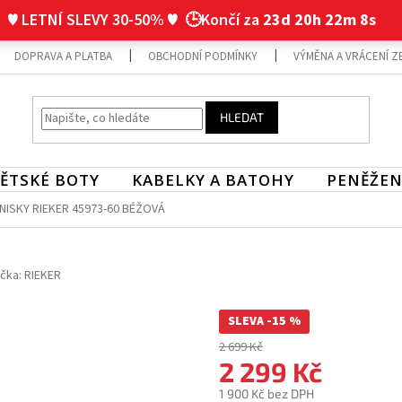
♥ LETNÍ SLEVY 30-50% ♥
🕒Končí za
23d 20h 22m 7s
DOPRAVA A PLATBA
OBCHODNÍ PODMÍNKY
VÝMĚNA A VRÁCENÍ Z
HLEDAT
ĚTSKÉ BOTY
KABELKY A BATOHY
PENĚŽEN
ISKY RIEKER 45973-60 BÉŽOVÁ
čka:
RIEKER
SLEVA -15 %
2 699 Kč
2 299 Kč
1 900 Kč bez DPH