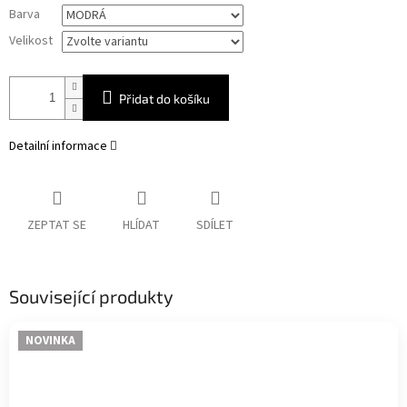
Měrná
Barva
cena:
Velikost
Přidat do košíku
Detailní informace
ZEPTAT SE
HLÍDAT
SDÍLET
Související produkty
NOVINKA