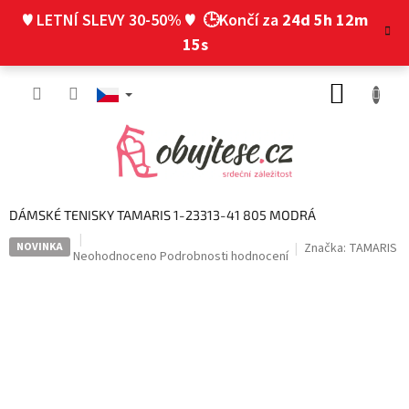
Přejít
♥ LETNÍ SLEVY 30-50% ♥
🕒Končí za
24d 5h 12m
na
obsah
14s
NÁKUP
KOŠÍK
DÁMSKÉ TENISKY TAMARIS 1-23313-41 805 MODRÁ
NOVINKA
Značka:
TAMARIS
Průměrné
Neohodnoceno
Podrobnosti hodnocení
hodnocení
produktu
je
0,0
z
5
hvězdiček.