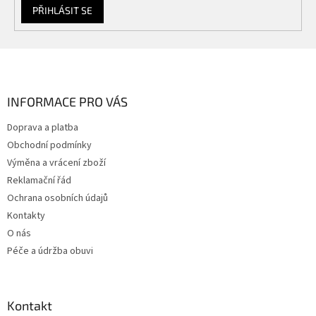
PŘIHLÁSIT SE
Z
á
p
a
INFORMACE PRO VÁS
t
Doprava a platba
í
Obchodní podmínky
Výměna a vrácení zboží
Reklamační řád
Ochrana osobních údajů
Kontakty
O nás
Péče a údržba obuvi
Kontakt