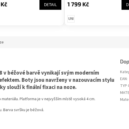
 Kč
1 799 Kč
DETAIL
D
UNI
ze
Dop
8 v béžové barvě vynikají svým moderním
Kate
EAN
:
efektem. Boty jsou navrženy v nazouvacím stylu
TYP 
 slouží k finální fixaci na noze.
MATE
materiálu. Platforma je v nejvyšším místě vysoká 4 cm.
Mater
u. Barva svršku je béžová.