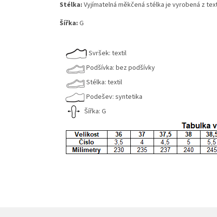
Stélka:
Vyjímatelná měkčená stélka je vyrobená z texti
Šířka:
G
Svršek: textil
Podšívka: bez podšívky
Stélka: textil
Podešev: syntetika
Šířka: G