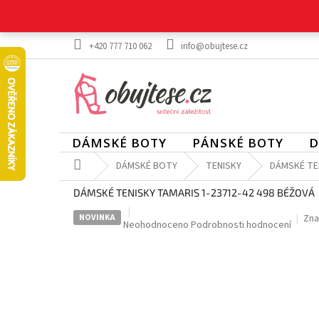
Přejít
na
obsah
+420 777 710 062
info@obujtese.cz
DÁMSKÉ BOTY
PÁNSKÉ BOTY
D
Domů
DÁMSKÉ BOTY
TENISKY
DÁMSKÉ TEN
DÁMSKÉ TENISKY TAMARIS 1-23712-42 498 BÉŽOVÁ
NOVINKA
Zna
Průměrné
Neohodnoceno
Podrobnosti hodnocení
hodnocení
produktu
je
0,0
z
5