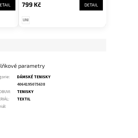
799 Kč
ETAIL
DETAIL
UNI
lňkové parametry
gorie
:
DÁMSKÉ TENISKY
4064195075638
OBUVI
:
TENISKY
RIÁL
:
TEXTIL
iál
: