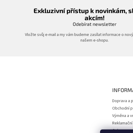
Exkluzivní přístup k novinkám, 
akcím!
Odebírat newsletter
Vložte svůj e-mail a my vám budeme zasílat informace o nov
našem e-shopu.
Z
á
p
a
t
INFORM
í
Doprava a p
Obchodní 
Výměna a vr
Reklamační
Ochrana os