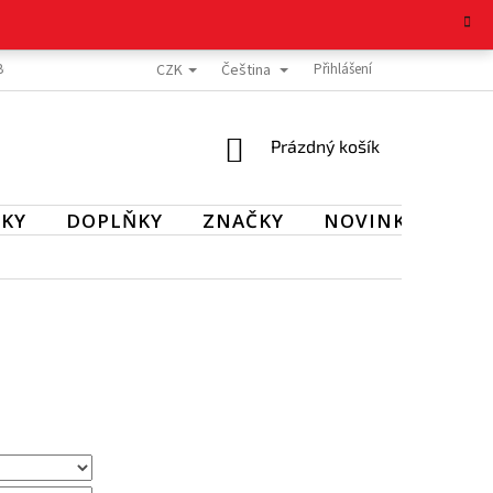
CZK
Čeština
BOŽÍ
REKLAMAČNÍ ŘÁD
OCHRANA OSOBNÍCH ÚDAJŮ
Přihlášení
KONTAKT
NÁKUPNÍ
Prázdný košík
KOŠÍK
KY
DOPLŇKY
ZNAČKY
NOVINKY
SL