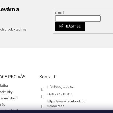
slevám a
E-mail
PŘIHLÁSIT SE
ých produktech na
ACE PRO VÁS
Kontakt
latba
info
@
obujtese.cz
podmínky
+420 777 710 062
ácení zboží
https://www.facebook.co
 řád
m/obujtese
obních údajů