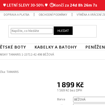
♥ LETNÍ SLEVY 30-50% ♥
🕒Končí za
24d 8h 26m 6s
DOPRAVA A PLATBA
OBCHODNÍ PODMÍNKY
VÝMĚNA A VRÁCENÍ Z
HLEDAT
ĚTSKÉ BOTY
KABELKY A BATOHY
PENĚŽEN
ISKY TAMARIS 1-23712-42 498 BÉŽOVÁ
čka:
TAMARIS
1 899 Kč
1 569 Kč bez DPH
Měrná
Barva
cena: