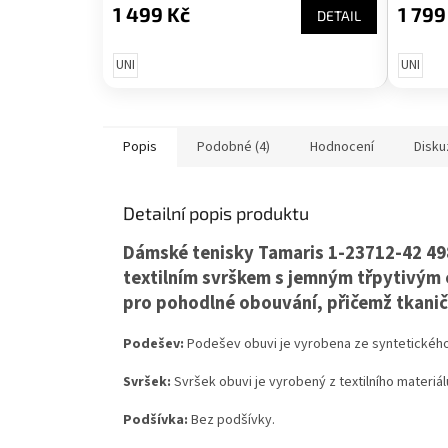
1 499 Kč
1 799
DETAIL
UNI
UNI
Popis
Podobné (4)
Hodnocení
Disku
Detailní popis produktu
Dámské tenisky Tamaris 1-23712-42 49
textilním svrškem s jemným třpytivým 
pro pohodlné obouvání, přičemž tkaničky
Podešev:
Podešev obuvi je vyrobena ze syntetického 
Svršek:
Svršek obuvi je vyrobený z textilního materiál
Podšívka:
Bez podšívky.