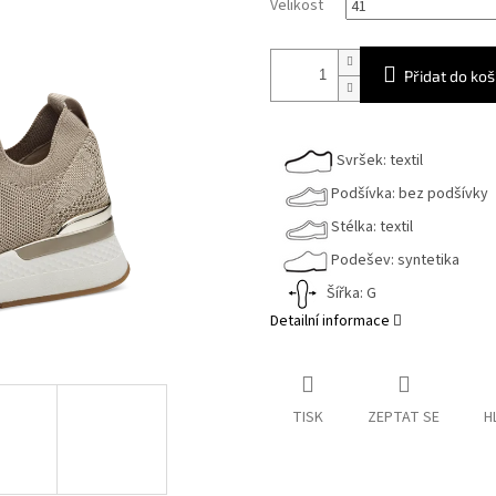
Velikost
Přidat do koš
Svršek: textil
Podšívka: bez podšívky
Stélka: textil
Podešev: syntetika
Šířka: G
Detailní informace
TISK
ZEPTAT SE
H