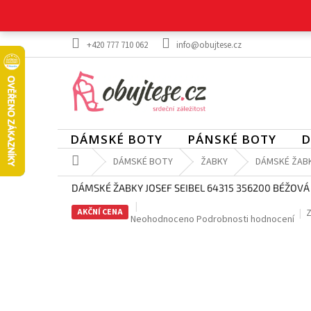
Přejít
na
obsah
+420 777 710 062
info@obujtese.cz
DÁMSKÉ BOTY
PÁNSKÉ BOTY
D
Domů
DÁMSKÉ BOTY
ŽABKY
DÁMSKÉ ŽABK
DÁMSKÉ ŽABKY JOSEF SEIBEL 64315 356200 BÉŽOVÁ
AKČNÍ CENA
Z
Průměrné
Neohodnoceno
Podrobnosti hodnocení
hodnocení
produktu
je
0,0
z
5