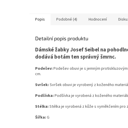
Popis
Podobné (4)
Hodnocení
Disku
Detailní popis produktu
Dámské žabky Josef Seibel na pohodln
dodává botám ten správný šmrnc.
Podešev:
Podešev obuvi je s jemným protiskluzovým
cm.
Svršek:
Svršek obuvi je vyrobený z koženého materiál
Podšívka:
Podšívka je vyrobená z koženého materiál
Stélka:
Stélka je vyrobená z kůže s vyměkčením pro 
Šířka:
G