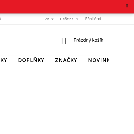
CZK
Čeština
BOŽÍ
REKLAMAČNÍ ŘÁD
OCHRANA OSOBNÍCH ÚDAJŮ
Přihlášení
KONTAKT
NÁKUPNÍ
Prázdný košík
KOŠÍK
KY
DOPLŇKY
ZNAČKY
NOVINKY
SL