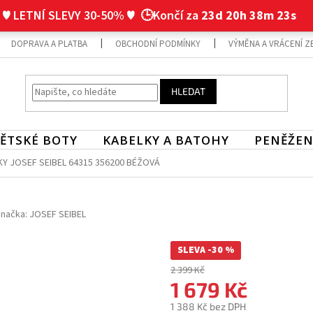
♥ LETNÍ SLEVY 30-50% ♥
🕒Končí za
23d 20h 38m 23s
DOPRAVA A PLATBA
OBCHODNÍ PODMÍNKY
VÝMĚNA A VRÁCENÍ Z
HLEDAT
ĚTSKÉ BOTY
KABELKY A BATOHY
PENĚŽEN
Y JOSEF SEIBEL 64315 356200 BÉŽOVÁ
načka:
JOSEF SEIBEL
SLEVA -30 %
2 399 Kč
1 679 Kč
1 388 Kč bez DPH