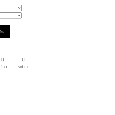
íku
LÍDAT
SDÍLET