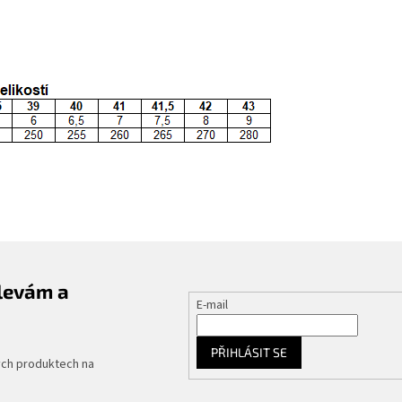
slevám a
E-mail
PŘIHLÁSIT SE
ých produktech na