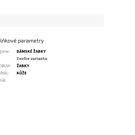
lňkové parametry
gorie
:
DÁMSKÉ ŽABKY
Zvolte variantu
OBUVI
:
ŽABKY
RIÁL
:
KŮŽE
iál
: