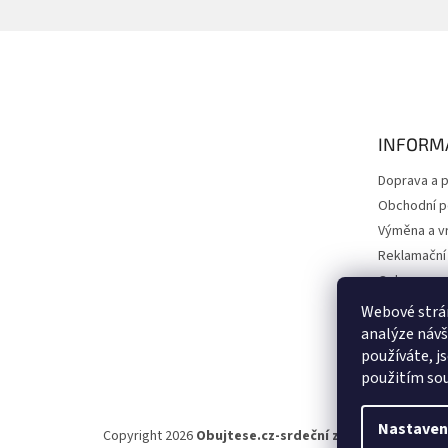
Z
á
p
a
t
INFORM
í
Doprava a p
Obchodní 
Výměna a vr
Reklamační
Ochrana os
Kontakty
Webové strán
O nás
analýze návš
používáte, j
Péče a údr
použitím sou
Nastaven
Copyright 2026
Obujtese.cz-srdeční záležitost
. Všech