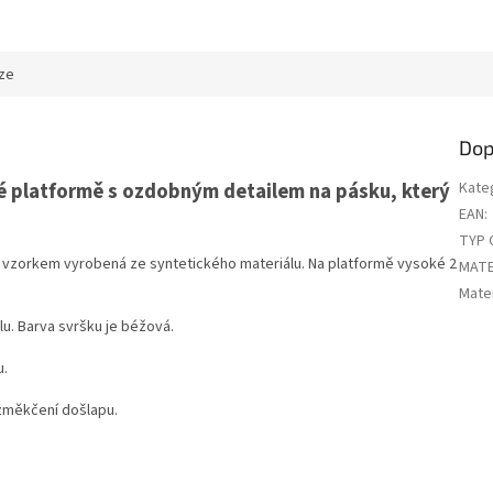
ze
Dop
é platformě s ozdobným detailem na pásku, který
Kate
EAN
:
TYP 
 vzorkem vyrobená ze syntetického materiálu. Na platformě vysoké 2
MATE
Mater
u. Barva svršku je béžová.
u.
změkčení došlapu.