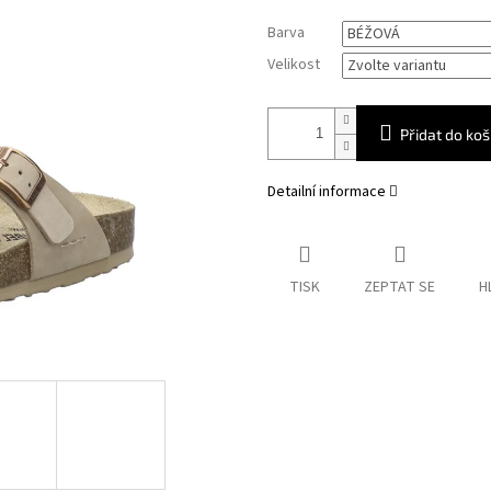
Měrná
Barva
cena:
Velikost
Přidat do koš
Detailní informace
TISK
ZEPTAT SE
H