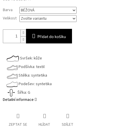
Měrná
Barva
cena:
Velikost
Přidat do košíku
Svršek: kůže
Podšívka: textil
Stélka: syntetika
Podešev: syntetika
Šířka: G
Detailní informace
ZEPTAT SE
HLÍDAT
SDÍLET