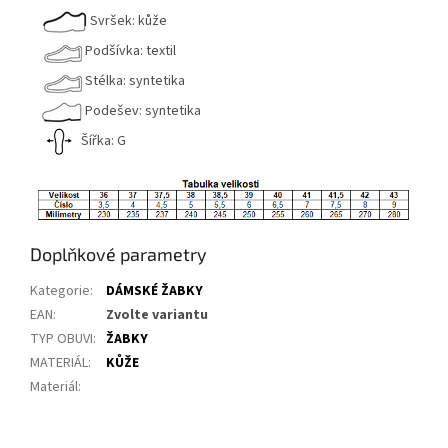
Svršek: kůže
Podšívka: textil
Stélka: syntetika
Podešev: syntetika
Šířka: G
Doplňkové parametry
Kategorie
:
DÁMSKÉ ŽABKY
EAN
:
Zvolte variantu
TYP OBUVI
:
ŽABKY
MATERIÁL
:
KŮŽE
Materiál
: