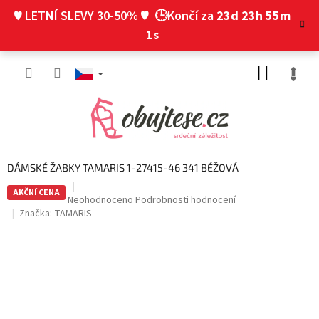
Přejít
♥ LETNÍ SLEVY 30-50% ♥
🕒Končí za
23d 23h 55m
na
obsah
0s
NÁKUP
KOŠÍK
DÁMSKÉ ŽABKY TAMARIS 1-27415-46 341 BÉŽOVÁ
AKČNÍ CENA
Průměrné
Neohodnoceno
Podrobnosti hodnocení
hodnocení
Značka:
TAMARIS
produktu
je
0,0
z
5
hvězdiček.