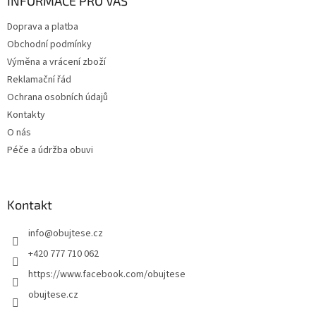
a
INFORMACE PRO VÁS
t
Doprava a platba
í
Obchodní podmínky
Výměna a vrácení zboží
Reklamační řád
Ochrana osobních údajů
Kontakty
O nás
Péče a údržba obuvi
Kontakt
info
@
obujtese.cz
+420 777 710 062
https://www.facebook.com/obujtese
obujtese.cz