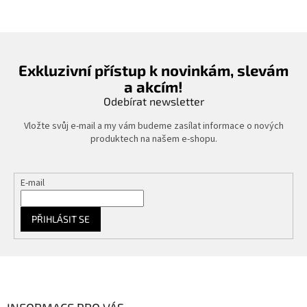
Exkluzivní přístup k novinkám, slevám
a akcím!
Odebírat newsletter
Vložte svůj e-mail a my vám budeme zasílat informace o nových
produktech na našem e-shopu.
E-mail
PŘIHLÁSIT SE
Z
á
p