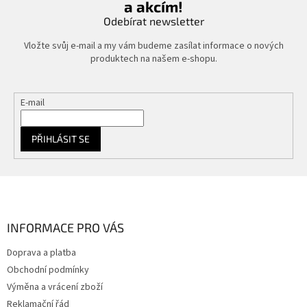
a akcím!
Odebírat newsletter
Vložte svůj e-mail a my vám budeme zasílat informace o nových
produktech na našem e-shopu.
E-mail
PŘIHLÁSIT SE
Z
á
p
a
INFORMACE PRO VÁS
t
Doprava a platba
í
Obchodní podmínky
Výměna a vrácení zboží
Reklamační řád