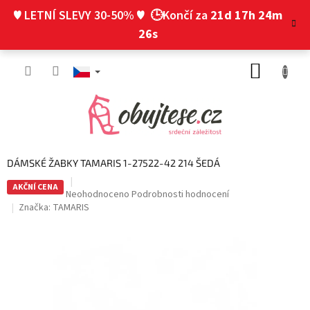
Přejít
♥ LETNÍ SLEVY 30-50% ♥
🕒Končí za
21d 17h 24m
na
obsah
26s
NÁKUP
KOŠÍK
DÁMSKÉ ŽABKY TAMARIS 1-27522-42 214 ŠEDÁ
AKČNÍ CENA
Průměrné
Neohodnoceno
Podrobnosti hodnocení
hodnocení
Značka:
TAMARIS
produktu
je
0,0
z
5
hvězdiček.