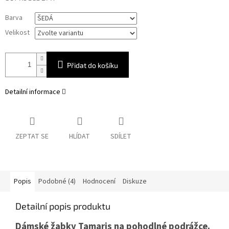
Měrná
Barva
cena:
Velikost
Přidat do košíku
Detailní informace
ZEPTAT SE
HLÍDAT
SDÍLET
Popis
Podobné (4)
Hodnocení
Diskuze
Detailní popis produktu
Dámské žabky Tamaris na pohodlné podrážce.