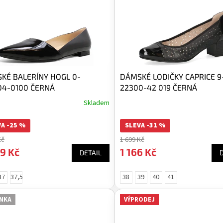
KÉ BALERÍNY HOGL 0-
DÁMSKÉ LODIČKY CAPRICE 9
04-0100 ČERNÁ
22300-42 019 ČERNÁ
Skladem
A -25 %
SLEVA -31 %
Kč
1 699 Kč
9 Kč
1 166 Kč
DETAIL
37
37,5
38
39
40
41
NKA
VÝPRODEJ