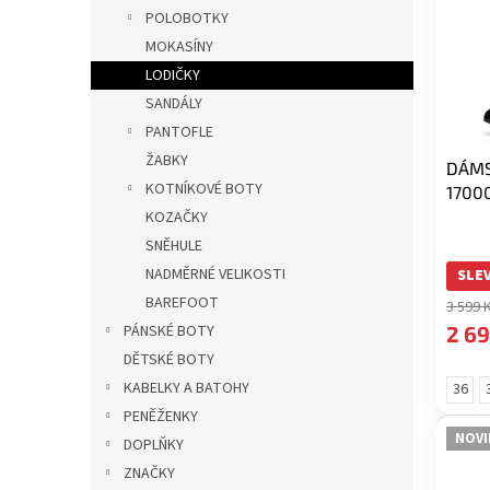
i
r
p
POLOBOTKY
s
o
a
MOKASÍNY
p
d
n
r
u
LODIČKY
e
o
k
SANDÁLY
l
d
t
PANTOFLE
u
ů
ŽABKY
DÁMS
k
KOTNÍKOVÉ BOTY
1700
t
KOZAČKY
ů
SNĚHULE
NADMĚRNÉ VELIKOSTI
SLEV
BAREFOOT
3 599 
2 69
PÁNSKÉ BOTY
DĚTSKÉ BOTY
KABELKY A BATOHY
36
PENĚŽENKY
NOVI
DOPLŇKY
ZNAČKY