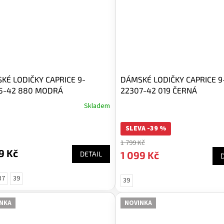
KÉ LODIČKY CAPRICE 9-
DÁMSKÉ LODIČKY CAPRICE 9
5-42 880 MODRÁ
22307-42 019 ČERNÁ
Skladem
SLEVA -39 %
1 799 Kč
9 Kč
1 099 Kč
DETAIL
37
39
39
NKA
NOVINKA