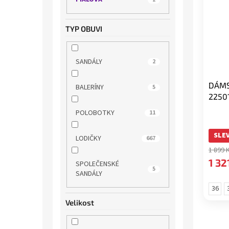
TYP OBUVI
SANDÁLY
2
DÁMS
BALERÍNY
5
2250
POLOBOTKY
11
SLEV
LODIČKY
667
1 899 
1 32
SPOLEČENSKÉ
5
SANDÁLY
36
Velikost