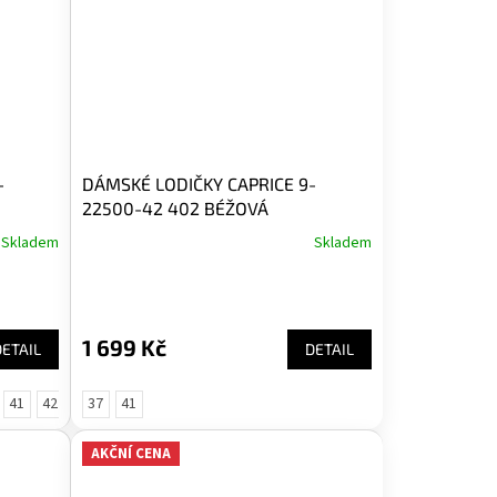
-
DÁMSKÉ LODIČKY CAPRICE 9-
22500-42 402 BÉŽOVÁ
Skladem
Skladem
1 699 Kč
DETAIL
DETAIL
41
42
37
41
AKČNÍ CENA