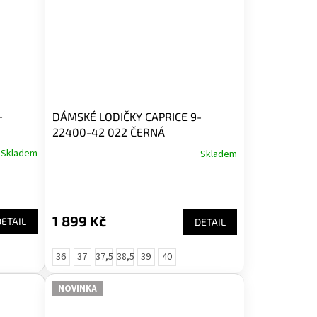
-
DÁMSKÉ LODIČKY CAPRICE 9-
22400-42 022 ČERNÁ
Skladem
Skladem
1 899 Kč
DETAIL
DETAIL
36
37
37,5
38,5
39
40
NOVINKA