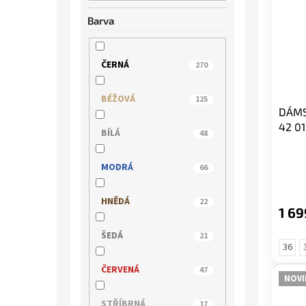
Barva
IBERIUS
3
JANA
31
ČERNÁ
270
KLOP
7
BÉŽOVÁ
125
DÁMS
MACIEJKA
17
42 0
BÍLÁ
48
MARCO TOZZI
61
MODRÁ
66
PICCADILLY
78
HNĚDÁ
22
1 69
QUO VADIS
2
ŠEDÁ
21
36
REGARDE LE CIEL
2
ČERVENÁ
47
NOVI
RIEKER
36
STŘÍBRNÁ
17