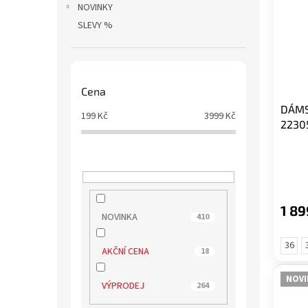
NOVINKY
SLEVY %
Cena
DÁMS
199
Kč
3999
Kč
2230
1 89
NOVINKA
410
36
AKČNÍ CENA
18
NOVI
VÝPRODEJ
264