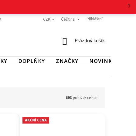
CZK
Čeština
BOŽÍ
REKLAMAČNÍ ŘÁD
OCHRANA OSOBNÍCH ÚDAJŮ
Přihlášení
KONTAKT
NÁKUPNÍ
Prázdný košík
KOŠÍK
KY
DOPLŇKY
ZNAČKY
NOVINKY
SL
693
položek celkem
AKČNÍ CENA