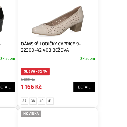
-
DÁMSKÉ LODIČKY CAPRICE 9-
22300-42 408 BÉŽOVÁ
Skladem
Skladem
SLEVA -31 %
1 699 Kč
1 166 Kč
DETAIL
DETAIL
37
38
40
41
NOVINKA