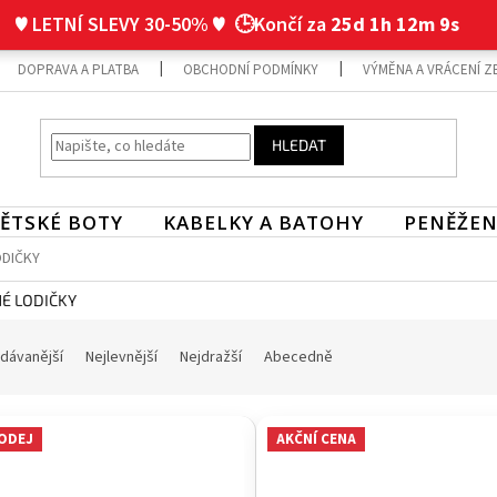
♥ LETNÍ SLEVY 30-50% ♥
🕒Končí za
25d 1h 12m 8s
DOPRAVA A PLATBA
OBCHODNÍ PODMÍNKY
VÝMĚNA A VRÁCENÍ Z
HLEDAT
ĚTSKÉ BOTY
KABELKY A BATOHY
PENĚŽEN
ODIČKY
É LODIČKY
dávanější
Nejlevnější
Nejdražší
Abecedně
ODEJ
AKČNÍ CENA