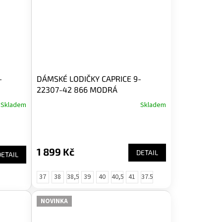
-
DÁMSKÉ LODIČKY CAPRICE 9-
22307-42 866 MODRÁ
Skladem
Skladem
1 899 Kč
DETAIL
DETAIL
37
38
38,5
39
40
40,5
41
37.5
NOVINKA