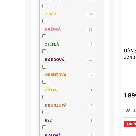
s.OLIVER
15
ZLATÁ
16
TAMARIS
140
RŮŽOVÁ
25
WILD
5
ZELENÁ
2
DÁMS
WONDERS
5
2240
BORDOVÁ
25
ORANŽOVÁ
2
ŽLUTÁ
1
1 89
BRONZOVÁ
4
38
3
BEZ
1
AKČN
FIALOVÁ
2