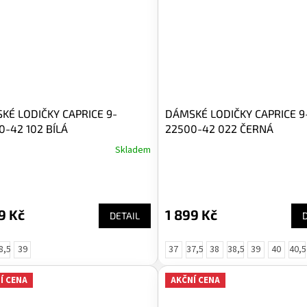
KÉ LODIČKY CAPRICE 9-
DÁMSKÉ LODIČKY CAPRICE 9
0-42 102 BÍLÁ
22500-42 022 ČERNÁ
Skladem
9 Kč
1 899 Kč
DETAIL
8,5
39
37
37,5
38
38,5
39
40
40,5
Í CENA
AKČNÍ CENA