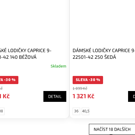
KÉ LODIČKY CAPRICE 9-
DÁMSKÉ LODIČKY CAPRICE 9
1-42 140 BÉŽOVÁ
22501-42 250 ŠEDÁ
Skladem
A -30 %
SLEVA -30 %
Kč
1 899 Kč
1 Kč
1 321 Kč
DETAIL
38
36
40,5
NAČÍST 18 DALŠÍCH