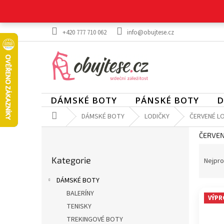
Přejít
na
obsah
+420 777 710 062
info@obujtese.cz
DÁMSKÉ BOTY
PÁNSKÉ BOTY
D
Domů
DÁMSKÉ BOTY
LODIČKY
ČERVENÉ L
P
ČERVEN
o
Ř
Přeskočit
s
a
Kategorie
kategorie
Nejpro
t
z
r
DÁMSKÉ BOTY
e
a
V
n
BALERÍNY
n
VÝPR
ý
í
TENISKY
n
p
p
í
TREKINGOVÉ BOTY