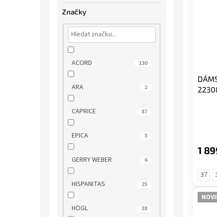
Značky
ACORD
130
DÁMS
ARA
2
2230
CAPRICE
87
EPICA
3
1 89
GERRY WEBER
6
37
HISPANITAS
25
NOVI
HÖGL
38