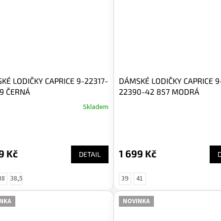
KÉ LODIČKY CAPRICE 9-22317-
DÁMSKÉ LODIČKY CAPRICE 9
19 ČERNÁ
22390-42 857 MODRÁ
Skladem
9 Kč
1 699 Kč
DETAIL
38
38,5
39
41
NKA
NOVINKA