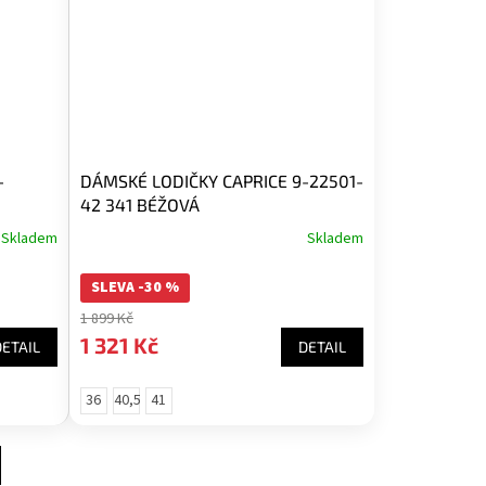
-
DÁMSKÉ LODIČKY CAPRICE 9-22501-
42 341 BÉŽOVÁ
Skladem
Skladem
SLEVA -30 %
1 899 Kč
1 321 Kč
DETAIL
DETAIL
36
40,5
41