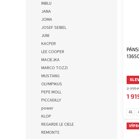
INBLU
JANA
JOMA
JOSEF SEIBEL
JUNI
KACPER
PÁNS
LEE COOPER
1365
MACIEJKA
MARCO TOZZI
MUSTANG
SLEV
OLYMPIKUS
2 399 
PEPE MOLL
1 91
PICCADILLY
power
41
KLOP
REGARDE LE CIELE
VÝPR
REMONTE