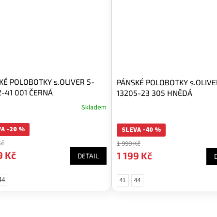
KÉ POLOBOTKY s.OLIVER 5-
PÁNSKÉ POLOBOTKY s.OLIVE
2-41 001 ČERNÁ
13205-23 305 HNĚDÁ
Skladem
A -20 %
SLEVA -40 %
Kč
1 999 Kč
9 Kč
1 199 Kč
DETAIL
44
41
44
O
v