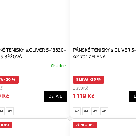
KÉ TENISKY s.OLIVER 5-13620-
PÁNSKÉ TENISKY s.OLIVER 5
55 BÉŽOVÁ
42 701 ZELENÁ
Skladem
A -20 %
SLEVA -20 %
Kč
1 399 Kč
9 Kč
1 119 Kč
DETAIL
44
45
42
44
45
46
ODEJ
VÝPRODEJ