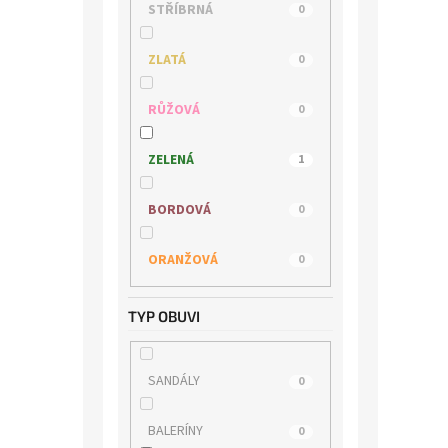
STŘÍBRNÁ
0
ZLATÁ
0
RŮŽOVÁ
0
ZELENÁ
1
BORDOVÁ
0
ORANŽOVÁ
0
TYP OBUVI
SANDÁLY
0
BALERÍNY
0