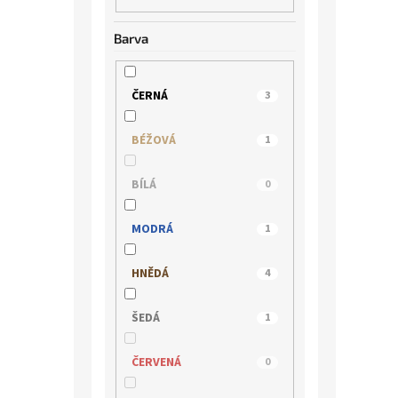
Barva
ČERNÁ
3
BÉŽOVÁ
1
BÍLÁ
0
MODRÁ
1
HNĚDÁ
4
ŠEDÁ
1
ČERVENÁ
0