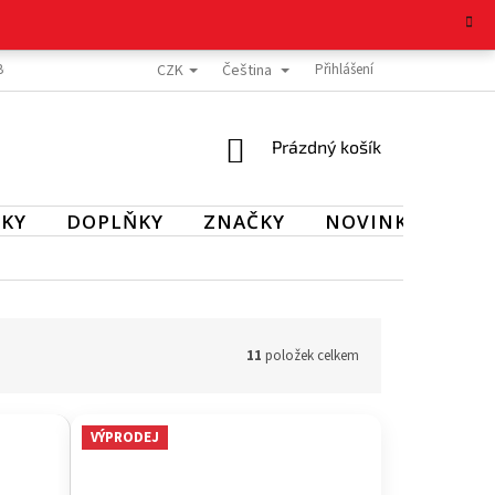
CZK
Čeština
BOŽÍ
REKLAMAČNÍ ŘÁD
OCHRANA OSOBNÍCH ÚDAJŮ
Přihlášení
KONTAKT
NÁKUPNÍ
Prázdný košík
KOŠÍK
KY
DOPLŇKY
ZNAČKY
NOVINKY
SL
11
položek celkem
VÝPRODEJ