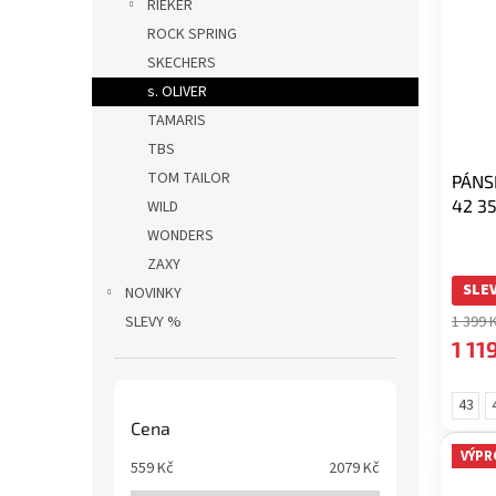
RIEKER
ROCK SPRING
SKECHERS
s. OLIVER
TAMARIS
TBS
TOM TAILOR
PÁNS
42 3
WILD
WONDERS
ZAXY
SLEV
NOVINKY
SLEVY %
1 399 
1 11
43
Cena
VÝPR
559
Kč
2079
Kč