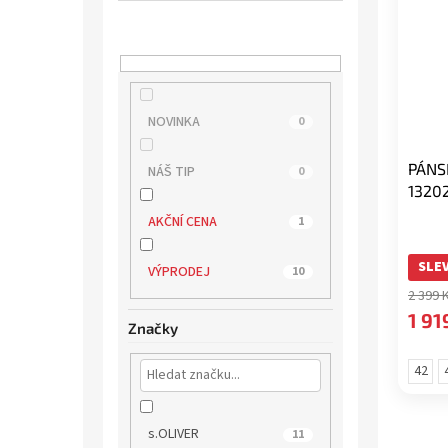
NOVINKA
0
PÁNS
NÁŠ TIP
0
1320
AKČNÍ CENA
1
SLEV
VÝPRODEJ
10
2 399 
1 91
Značky
42
s.OLIVER
11