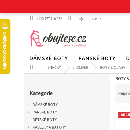
Přejít
na
obsah
+420 777 710 062
info@obujtese.cz
DÁMSKÉ BOTY
PÁNSKÉ BOTY
D
Domů
ZNAČKY
s. OLIVER
BOTY S.OLIVER 4
P
BOTY S
o
Ř
Přeskočit
s
a
Kategorie
kategorie
Nejpro
t
z
r
DÁMSKÉ BOTY
e
a
V
n
PÁNSKÉ BOTY
n
AKČN
ý
í
DĚTSKÉ BOTY
n
p
p
í
KABELKY A BATOHY