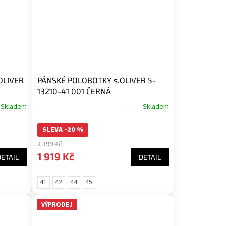
OLIVER
PÁNSKÉ POLOBOTKY s.OLIVER 5-
13210-41 001 ČERNÁ
Skladem
Skladem
SLEVA -20 %
2 399 Kč
1 919 Kč
DETAIL
DETAIL
41
42
44
45
VÝPRODEJ