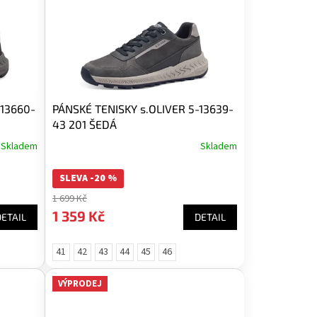
-13660-
PÁNSKÉ TENISKY s.OLIVER 5-13639-
43 201 ŠEDÁ
Skladem
Skladem
SLEVA -20 %
1 699 Kč
1 359 Kč
DETAIL
DETAIL
41
42
43
44
45
46
VÝPRODEJ