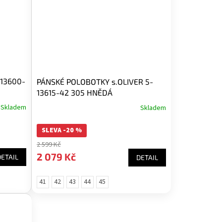
-13600-
PÁNSKÉ POLOBOTKY s.OLIVER 5-
13615-42 305 HNĚDÁ
Skladem
Skladem
SLEVA -20 %
2 599 Kč
2 079 Kč
DETAIL
DETAIL
41
42
43
44
45