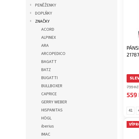
i
r
p
PENĚŽENKY
s
o
a
DOPLŇKY
p
d
n
r
u
ZNAČKY
e
o
k
ACORD
l
d
t
ALPINEX
u
ů
ARA
PÁNS
k
ARCOPEDICO
2178
t
BAGATT
ů
BATZ
BUGATTI
SLEV
BULLBOXER
799 Kč
559
CAPRICE
GERRY WEBER
HISPANITAS
41
HÖGL
VÝPR
iberius
IMAC