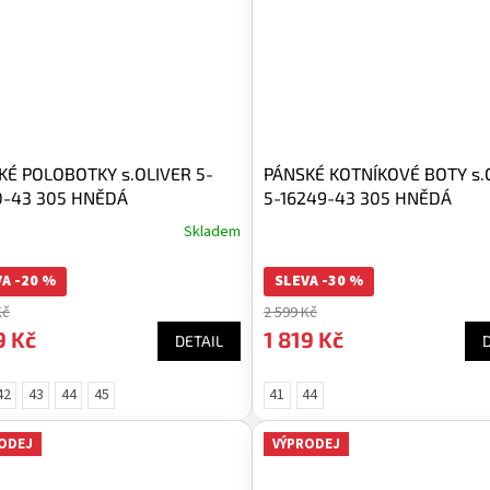
KÉ POLOBOTKY s.OLIVER 5-
PÁNSKÉ KOTNÍKOVÉ BOTY s.
0-43 305 HNĚDÁ
5-16249-43 305 HNĚDÁ
Skladem
A -20 %
SLEVA -30 %
Kč
2 599 Kč
9 Kč
1 819 Kč
DETAIL
42
43
44
45
41
44
ODEJ
VÝPRODEJ