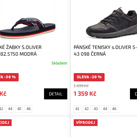
KÉ ŽABKY S.OLIVER
PÁNSKÉ TENISKY s.OLIVER 5
782.5750 MODRÁ
43 098 ČERNÁ
Skladem
A -30 %
SLEVA -20 %
1 699 Kč
 Kč
1 359 Kč
DETAIL
42
44
45
46
41
42
43
44
46
ODEJ
VÝPRODEJ