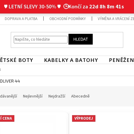
♥ LETNÍ SLEVY 30-50% ♥
🕒Končí za
22d 8h 8m 40s
DOPRAVA A PLATBA
OBCHODNÍ PODMÍNKY
VÝMĚNA A VRÁCENÍ Z
HLEDAT
ĚTSKÉ BOTY
KABELKY A BATOHY
PENĚŽEN
4
.OLIVER 44
dávanější
Nejlevnější
Nejdražší
Abecedně
Í CENA
VÝPRODEJ