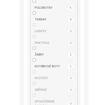
POLOBOTKY
5
TENISKY
4
LODIČKY
0
PANTOFLE
0
ŽABKY
1
KOTNÍKOVÉ BOTY
1
KOZAČKY
0
SNĚHULE
0
SPOLEČENSKÉ
0