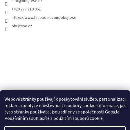
info
@
obujtese.cz
+420 777 710 062
https://www.facebook.com/obujtese
obujtese.cz
Webové stránky používají k poskytování služeb, personalizaci
reklam a analýze návštěvnosti soubory cookie. Informace, jak
tyto stránky používáte, jsou sdíleny se společností Google.
Používáním souhlasíte s použitím souborů cookie.
Vytvořil Shoptet