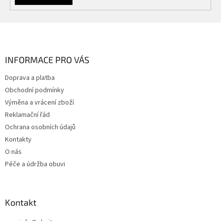
Z
á
p
a
INFORMACE PRO VÁS
t
Doprava a platba
í
Obchodní podmínky
Výměna a vrácení zboží
Reklamační řád
Ochrana osobních údajů
Kontakty
O nás
Péče a údržba obuvi
Kontakt