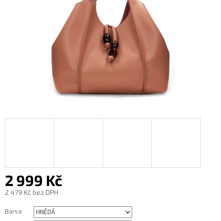
2 999 Kč
2 479 Kč bez DPH
Měrná
Barva
cena: