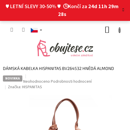
Přejít
♥ LETNÍ SLEVY 30-50% ♥
🕒Končí za
24d 11h 29m
na
obsah
28s
NÁKUP
KOŠÍK
DÁMSKÁ KABELKA HISPANITAS BV264532 HNĚDÁ ALMOND
NOVINKA
Průměrné
Neohodnoceno
Podrobnosti hodnocení
hodnocení
Značka:
HISPANITAS
produktu
je
0,0
z
5
hvězdiček.