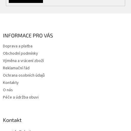
Z
á
p
a
INFORMACE PRO VÁS
t
Doprava a platba
í
Obchodní podmínky
Výměna a vrácení zboží
Reklamační řád
Ochrana osobních údajů
Kontakty
O nás
Péče a údržba obuvi
Kontakt