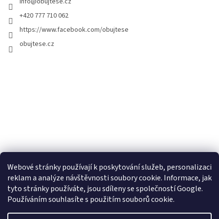
info
@
obujtese.cz
+420 777 710 062
https://www.facebook.com/obujtese
obujtese.cz
Webové stránky používají k poskytování služeb, personalizaci
reklam a analýze návštěvnosti soubory cookie. Informace, jak
tyto stránky používáte, jsou sdíleny se společností Google.
Používáním souhlasíte s použitím souborů cookie.
Vytvořil Shoptet