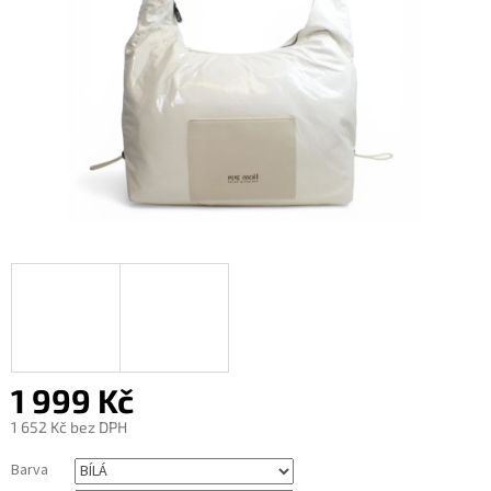
1 999 Kč
1 652 Kč bez DPH
Měrná
Barva
cena: