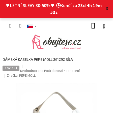
Přejít
♥ LETNÍ SLEVY 30-50% ♥
🕒Končí za
23d 4h 19m
na
obsah
53s
NÁKUP
KOŠÍK
DÁMSKÁ KABELKA PEPE MOLL 261292 BÍLÁ
NOVINKA
Průměrné
Neohodnoceno
Podrobnosti hodnocení
hodnocení
Značka:
PEPE MOLL
produktu
je
0,0
z
5
hvězdiček.