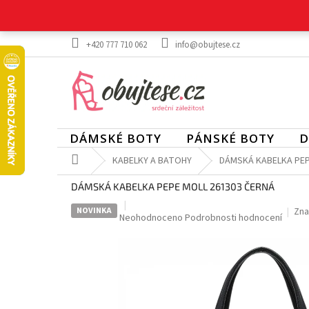
Přejít
na
obsah
+420 777 710 062
info@obujtese.cz
DÁMSKÉ BOTY
PÁNSKÉ BOTY
D
Domů
KABELKY A BATOHY
DÁMSKÁ KABELKA PEP
DÁMSKÁ KABELKA PEPE MOLL 261303 ČERNÁ
NOVINKA
Zna
Průměrné
Neohodnoceno
Podrobnosti hodnocení
hodnocení
produktu
je
0,0
z
5