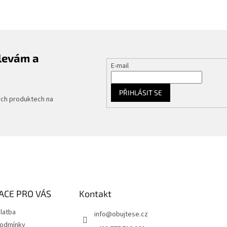
slevám a
E-mail
PŘIHLÁSIT SE
ých produktech na
ACE PRO VÁS
Kontakt
latba
info
@
obujtese.cz
podmínky