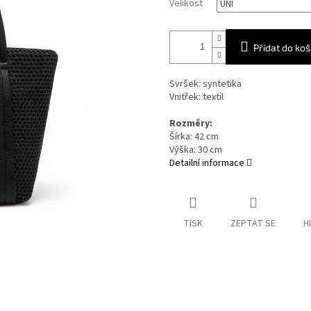
Velikost
Přidat do koš
Svršek: syntetika
Vnitřek: textil
Rozměry:
Šírka: 42
cm
Výška: 30
cm
Detailní informace
TISK
ZEPTAT SE
H