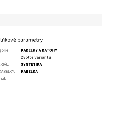
lňkové parametry
gorie
:
KABELKY A BATOHY
Zvolte variantu
RIÁL
:
SYNTETIKA
KABELKY
:
KABELKA
iál
: