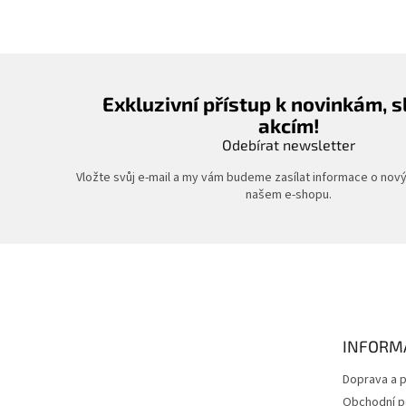
Exkluzivní přístup k novinkám, 
akcím!
Odebírat newsletter
Vložte svůj e-mail a my vám budeme zasílat informace o nov
našem e-shopu.
Z
á
p
a
t
INFORM
í
Doprava a p
Obchodní 