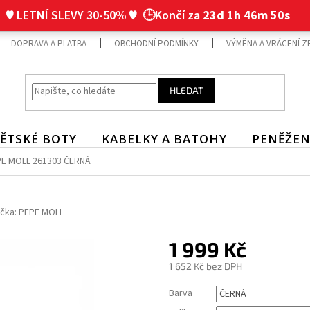
♥ LETNÍ SLEVY 30-50% ♥
🕒Končí za
23d 1h 46m 50s
DOPRAVA A PLATBA
OBCHODNÍ PODMÍNKY
VÝMĚNA A VRÁCENÍ Z
HLEDAT
ĚTSKÉ BOTY
KABELKY A BATOHY
PENĚŽEN
E MOLL 261303 ČERNÁ
čka:
PEPE MOLL
1 999 Kč
1 652 Kč bez DPH
Měrná
Barva
cena: