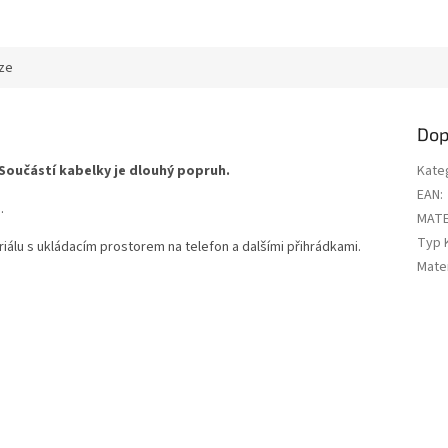
ze
Dop
Součástí kabelky je dlouhý popruh.
Kate
EAN
:
u.
MATE
Typ 
riálu s ukládacím prostorem na telefon a dalšími přihrádkami.
Mater