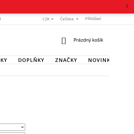
CZK
Čeština
BOŽÍ
REKLAMAČNÍ ŘÁD
OCHRANA OSOBNÍCH ÚDAJŮ
Přihlášení
KONTAKT
NÁKUPNÍ
Prázdný košík
KOŠÍK
KY
DOPLŇKY
ZNAČKY
NOVINKY
SL