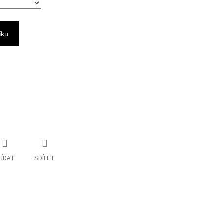
íku
LÍDAT
SDÍLET