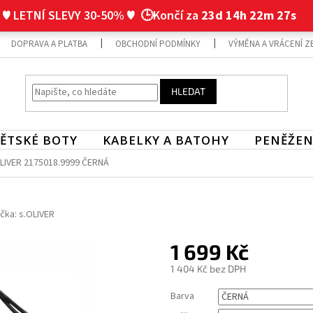
♥ LETNÍ SLEVY 30-50% ♥
🕒Končí za
23d 14h 22m 27s
DOPRAVA A PLATBA
OBCHODNÍ PODMÍNKY
VÝMĚNA A VRÁCENÍ Z
HLEDAT
ĚTSKÉ BOTY
KABELKY A BATOHY
PENĚŽEN
IVER 2175018.9999 ČERNÁ
čka:
s.OLIVER
1 699 Kč
1 404 Kč bez DPH
Měrná
Barva
cena: