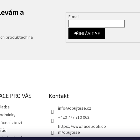
slevám a
E-mail
PŘIHLÁSIT SE
ých produktech na
ACE PRO VÁS
Kontakt
latba
info
@
obujtese.cz
podmínky
+420 777 710 062
ácení zboží
https://www.facebook.co
 řád
m/obujtese
obních údajů