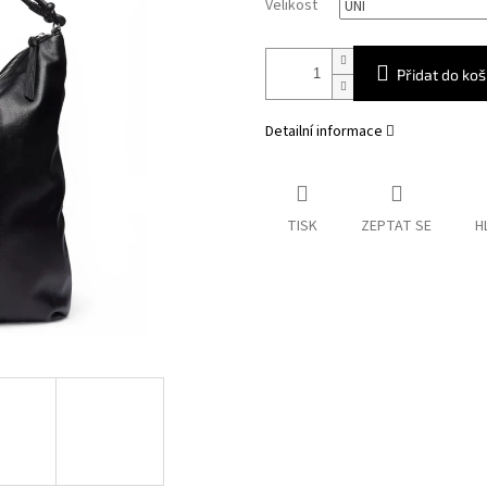
Velikost
Přidat do koš
Detailní informace
TISK
ZEPTAT SE
H