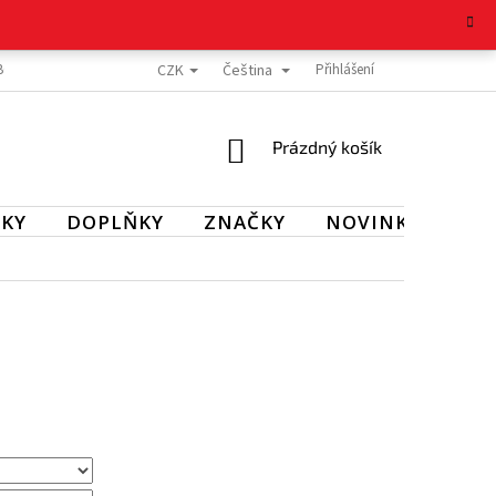
CZK
Čeština
BOŽÍ
REKLAMAČNÍ ŘÁD
OCHRANA OSOBNÍCH ÚDAJŮ
Přihlášení
KONTAKT
NÁKUPNÍ
Prázdný košík
KOŠÍK
KY
DOPLŇKY
ZNAČKY
NOVINKY
SL