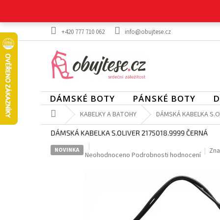
Přejít
na
obsah
+420 777 710 062
info@obujtese.cz
DÁMSKÉ BOTY
PÁNSKÉ BOTY
D
Domů
KABELKY A BATOHY
DÁMSKÁ KABELKA S.OL
DÁMSKÁ KABELKA S.OLIVER 2175018.9999 ČERNÁ
NOVINKA
Zna
Průměrné
Neohodnoceno
Podrobnosti hodnocení
hodnocení
produktu
je
0,0
z
5