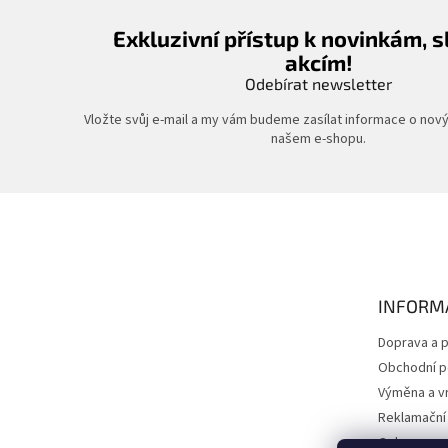
Exkluzivní přístup k novinkám, 
akcím!
Odebírat newsletter
Vložte svůj e-mail a my vám budeme zasílat informace o nov
našem e-shopu.
Z
á
p
a
t
INFORM
í
Doprava a p
Obchodní 
Výměna a vr
Reklamační
Ochrana os