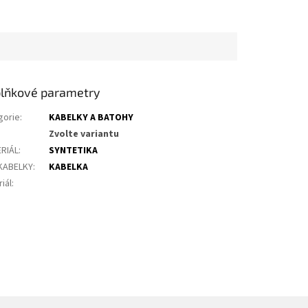
lňkové parametry
gorie
:
KABELKY A BATOHY
Zvolte variantu
RIÁL
:
SYNTETIKA
KABELKY
:
KABELKA
iál
: