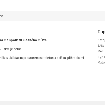
ze
Dop
lka má spoustu úložného místa.
Kate
EAN
:
 Barva je černá.
MATE
Typ 
riálu s ukládacím prostorem na telefon a dalšími přihrádkami.
Mater