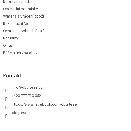
Doprava a platba
í
Obchodní podmínky
Výměna a vrácení zboží
Reklamační řád
Ochrana osobních údajů
Kontakty
O nás
Péče a údržba obuvi
Kontakt
info
@
obujtese.cz
+420 777 710 062
https://www.facebook.com/obujtese
obujtese.cz