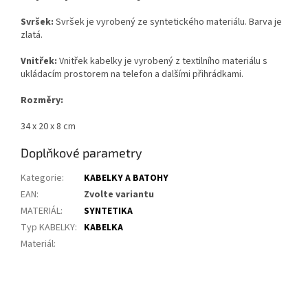
Svršek:
Svršek je vyrobený ze syntetického materiálu. Barva je
zlatá.
Vnitřek:
Vnitřek kabelky je vyrobený z textilního materiálu s
ukládacím prostorem na telefon a dalšími přihrádkami.
Rozměry:
34 x 20 x 8 cm
Doplňkové parametry
Kategorie
:
KABELKY A BATOHY
EAN
:
Zvolte variantu
MATERIÁL
:
SYNTETIKA
Typ KABELKY
:
KABELKA
Materiál
: