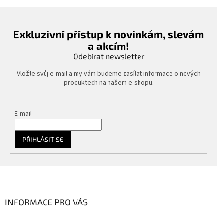
Exkluzivní přístup k novinkám, slevám
a akcím!
Odebírat newsletter
Vložte svůj e-mail a my vám budeme zasílat informace o nových
produktech na našem e-shopu.
E-mail
PŘIHLÁSIT SE
Z
á
p
a
INFORMACE PRO VÁS
t