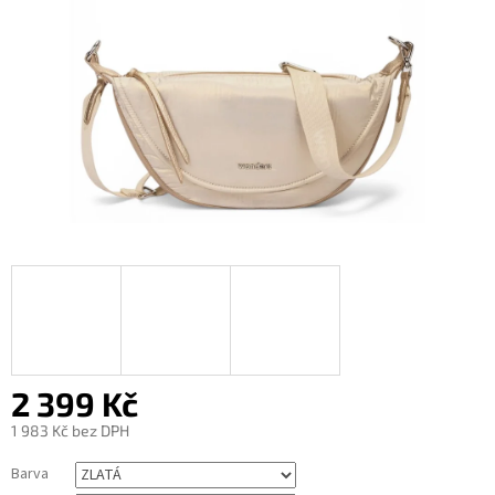
2 399 Kč
1 983 Kč bez DPH
Měrná
Barva
cena: