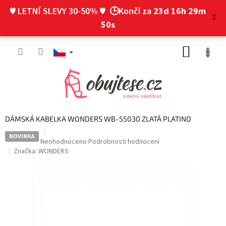
Přejít
♥ LETNÍ SLEVY 30-50% ♥
🕒Končí za
23d 16h 29m
na
obsah
50s
NÁKUP
KOŠÍK
DÁMSKÁ KABELKA WONDERS WB-55030 ZLATÁ PLATINO
NOVINKA
Průměrné
Neohodnoceno
Podrobnosti hodnocení
hodnocení
Značka:
WONDERS
produktu
je
0,0
z
5
hvězdiček.