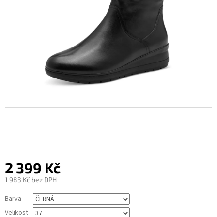
2 399 Kč
1 983 Kč bez DPH
Měrná
Barva
cena:
Velikost