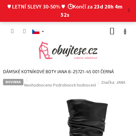
Přejít
♥ LETNÍ SLEVY 30-50% ♥
🕒Končí za
23d 20h 4m
na
obsah
51s
NÁKUP
KOŠÍK
DÁMSKÉ KOTNÍKOVÉ BOTY JANA 8-25721-45 001 ČERNÁ
NOVINKA
Značka:
JANA
Průměrné
Neohodnoceno
Podrobnosti hodnocení
hodnocení
produktu
je
0,0
z
5
hvězdiček.