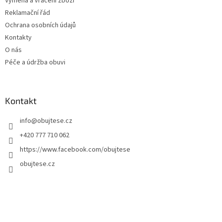
Výměna a vrácení zboží
Reklamační řád
Ochrana osobních údajů
Kontakty
O nás
Péče a údržba obuvi
Kontakt
info
@
obujtese.cz
+420 777 710 062
https://www.facebook.com/obujtese
obujtese.cz