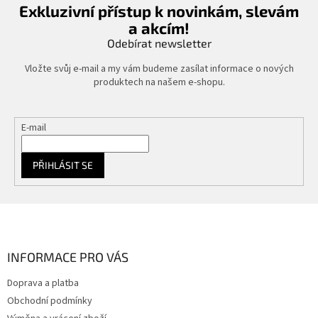
Exkluzivní přístup k novinkám, slevám
a akcím!
Odebírat newsletter
Vložte svůj e-mail a my vám budeme zasílat informace o nových
produktech na našem e-shopu.
E-mail
PŘIHLÁSIT SE
Z
á
p
a
INFORMACE PRO VÁS
t
Doprava a platba
í
Obchodní podmínky