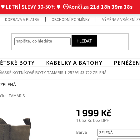
♥ LETNÍ SLEVY 30-50% ♥
🕒Končí za
21d 18h 39m 37s
DOPRAVA A PLATBA
OBCHODNÍ PODMÍNKY
VÝMĚNA A VRÁCENÍ Z
HLEDAT
ĚTSKÉ BOTY
KABELKY A BATOHY
PENĚŽEN
ÁMSKÉ KOTNÍKOVÉ BOTY TAMARIS 1-25295-43 722 ZELENÁ
 ZELENÁ
čka:
TAMARIS
1 999 Kč
1 652 Kč bez DPH
Měrná
Barva
cena: