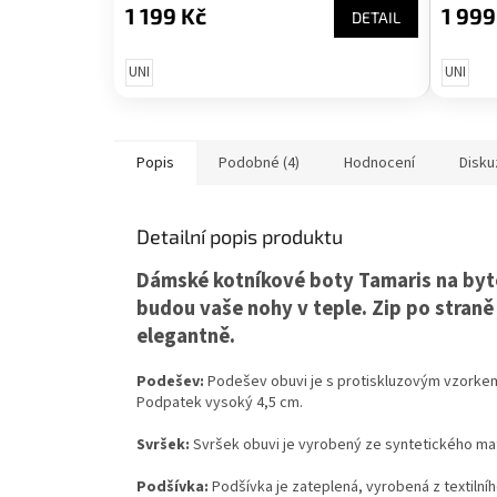
1 199 Kč
1 999
DETAIL
UNI
UNI
Popis
Podobné (4)
Hodnocení
Disku
Detailní popis produktu
Dámské kotníkové boty Tamaris na byte
budou vaše nohy v teple. Zip po straně
elegantně.
Podešev:
Podešev obuvi je s protiskluzovým vzorkem 
Podpatek vysoký 4,5 cm.
Svršek:
Svršek obuvi je vyrobený ze syntetického mate
Podšívka:
Podšívka je zateplená, vyrobená z textilníh