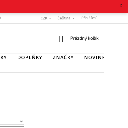
CZK
Čeština
BOŽÍ
REKLAMAČNÍ ŘÁD
OCHRANA OSOBNÍCH ÚDAJŮ
Přihlášení
KONTAKT
NÁKUPNÍ
Prázdný košík
KOŠÍK
KY
DOPLŇKY
ZNAČKY
NOVINKY
SL