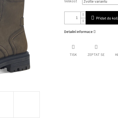
Velikost
Přidat do koš
Detailní informace
TISK
ZEPTAT SE
H