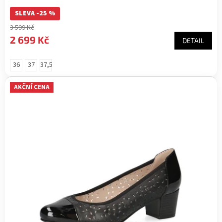
SLEVA -25 %
3 599 Kč
2 699 Kč
DETAIL
36
37
37,5
AKČNÍ CENA