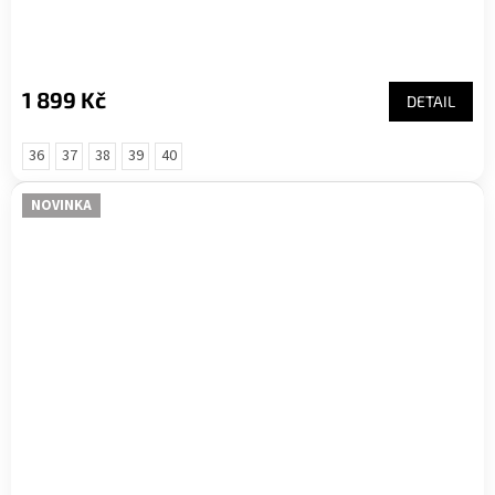
1 899 Kč
DETAIL
36
37
38
39
40
NOVINKA