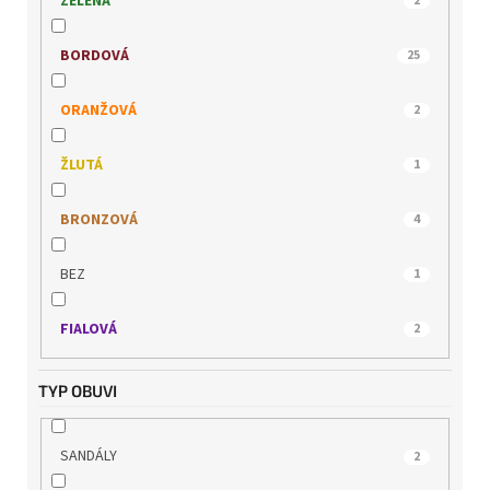
ZELENÁ
2
WONDERS
5
BORDOVÁ
25
ORANŽOVÁ
2
ŽLUTÁ
1
BRONZOVÁ
4
BEZ
1
FIALOVÁ
2
TYP OBUVI
SANDÁLY
2