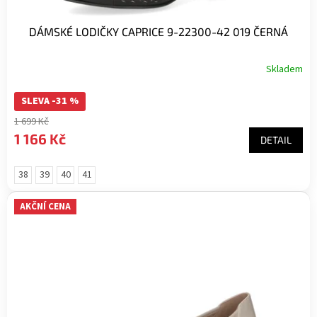
DÁMSKÉ LODIČKY CAPRICE 9-22300-42 019 ČERNÁ
Skladem
SLEVA -31 %
1 699 Kč
1 166 Kč
DETAIL
38
39
40
41
AKČNÍ CENA