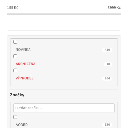
d
199
Kč
3999
Kč
u
k
t
ů
NOVINKA
410
AKČNÍ CENA
18
VÝPRODEJ
264
Značky
ACORD
130