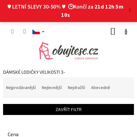
Přejít
♥ LETNÍ SLEVY 30-50% ♥
🕒Končí za
21d 12h 5m
na
obsah
9s
NÁKUP
KOŠÍK
DÁMSKÉ LODIČKY VELIKOSTI 3-
Ř
a
Nejprodávanější
Nejlevnější
Nejdražší
Abecedně
z
e
n
ZAVŘÍT FILTR
í
p
r
o
Cena