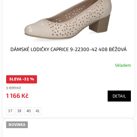
DÁMSKÉ LODIČKY CAPRICE 9-22300-42 408 BÉŽOVÁ
Skladem
SLEVA -31 %
1 699 Kč
1 166 Kč
DETAIL
37
38
40
41
NOVINKA