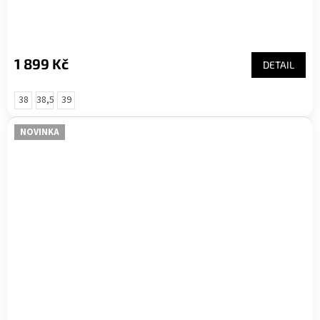
1 899 Kč
DETAIL
38
38,5
39
NOVINKA