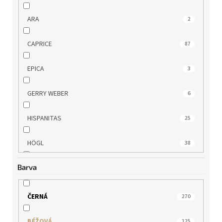
ARA
2
CAPRICE
87
EPICA
3
GERRY WEBER
6
HISPANITAS
25
HÖGL
38
Barva
IBERIUS
3
JANA
31
ČERNÁ
270
KLOP
7
BÉŽOVÁ
125