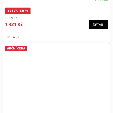
SLEVA -30 %
1 899 Kč
1 321 Kč
DETAIL
36
40,5
AKČNÍ CENA