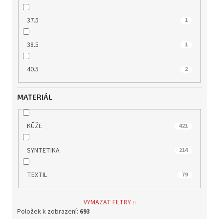
37.5
1
38.5
1
40.5
2
MATERIÁL
KŮŽE
421
SYNTETIKA
214
TEXTIL
79
VYMAZAT FILTRY
Položek k zobrazení:
693