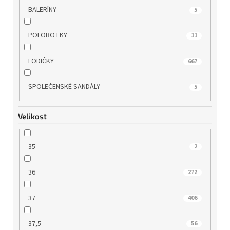
BALERÍNY
5
POLOBOTKY
11
LODIČKY
667
SPOLEČENSKÉ SANDÁLY
5
Velikost
35
2
36
272
37
406
37,5
56