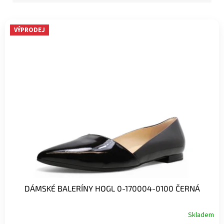
V
VÝPRODEJ
ý
p
i
s
p
r
o
d
u
k
t
ů
DÁMSKÉ BALERÍNY HOGL 0-170004-0100 ČERNÁ
Skladem