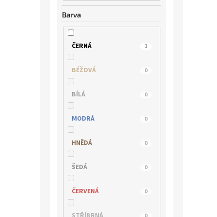
Barva
IBERIUS
0
JANA
1
ČERNÁ
1
KLOP
0
BÉŽOVÁ
0
MACIEJKA
0
BÍLÁ
0
MARCO TOZZI
0
MODRÁ
0
PICCADILLY
0
HNĚDÁ
0
QUO VADIS
0
ŠEDÁ
0
REGARDE LE CIEL
0
ČERVENÁ
0
RIEKER
0
STŘÍBRNÁ
0