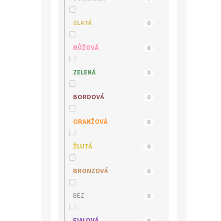
s.OLIVER
0
ZLATÁ
0
TAMARIS
0
RŮŽOVÁ
0
WILD
0
ZELENÁ
0
WONDERS
0
BORDOVÁ
0
ORANŽOVÁ
0
ŽLUTÁ
0
BRONZOVÁ
0
BEZ
0
FIALOVÁ
0