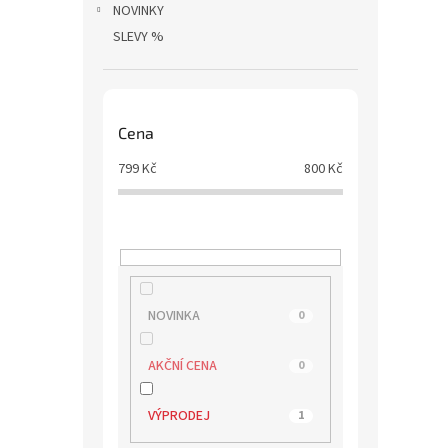
NOVINKY
SLEVY %
Cena
799
Kč
800
Kč
NOVINKA
0
AKČNÍ CENA
0
VÝPRODEJ
1