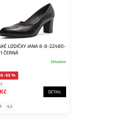
KÉ LODIČKY JANA 8-8-22480-
01 ČERNÁ
Skladem
A -53 %
Kč
 Kč
DETAIL
5
6,5
ost
velikost
(velikost
8)
40)
O
v
l