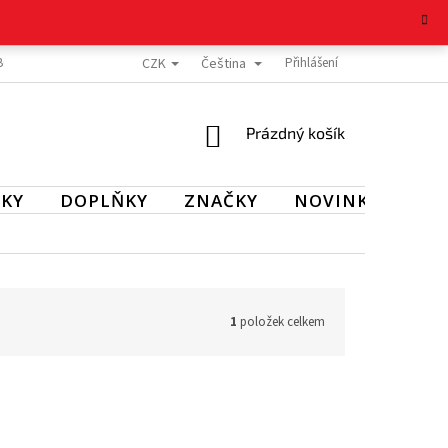
CZK
Čeština
BOŽÍ
REKLAMAČNÍ ŘÁD
OCHRANA OSOBNÍCH ÚDAJŮ
Přihlášení
KONTAKT
NÁKUPNÍ
Prázdný košík
KOŠÍK
KY
DOPLŇKY
ZNAČKY
NOVINKY
SL
1
položek celkem