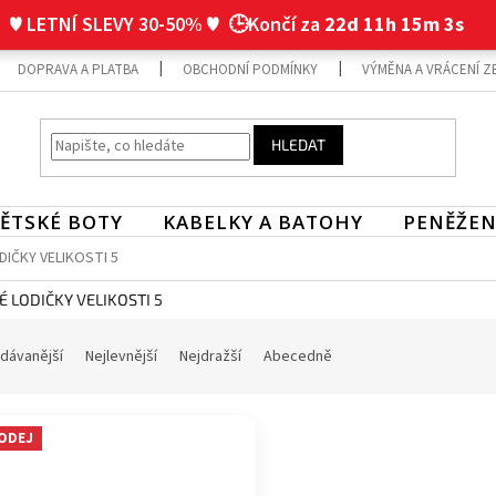
♥ LETNÍ SLEVY 30-50% ♥
🕒Končí za
22d 11h 15m 2s
DOPRAVA A PLATBA
OBCHODNÍ PODMÍNKY
VÝMĚNA A VRÁCENÍ Z
HLEDAT
ĚTSKÉ BOTY
KABELKY A BATOHY
PENĚŽEN
IČKY VELIKOSTI 5
 LODIČKY VELIKOSTI 5
dávanější
Nejlevnější
Nejdražší
Abecedně
ODEJ