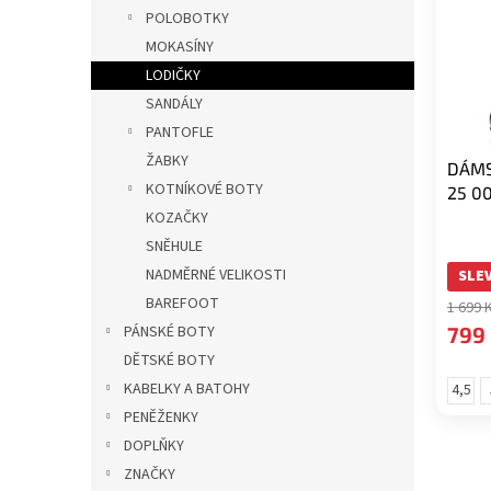
i
r
p
POLOBOTKY
s
o
a
MOKASÍNY
p
d
n
r
u
LODIČKY
e
o
k
SANDÁLY
l
d
t
PANTOFLE
u
ů
ŽABKY
DÁMS
k
KOTNÍKOVÉ BOTY
25 0
t
KOZAČKY
ů
SNĚHULE
NADMĚRNÉ VELIKOSTI
SLEV
BAREFOOT
1 699 
PÁNSKÉ BOTY
799
DĚTSKÉ BOTY
KABELKY A BATOHY
4,5
(velik
(
PENĚŽENKY
37,5)
3
DOPLŇKY
ZNAČKY