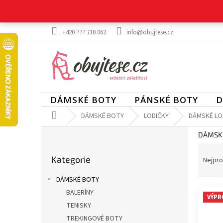
Přejít
na
obsah
+420 777 710 062
info@obujtese.cz
DÁMSKÉ BOTY
PÁNSKÉ BOTY
D
Domů
DÁMSKÉ BOTY
LODIČKY
DÁMSKÉ LOD
P
DÁMSKÉ
o
Ř
Přeskočit
s
a
Kategorie
kategorie
Nejpro
t
z
r
DÁMSKÉ BOTY
e
a
V
n
BALERÍNY
n
VÝPR
ý
í
TENISKY
n
p
p
í
TREKINGOVÉ BOTY