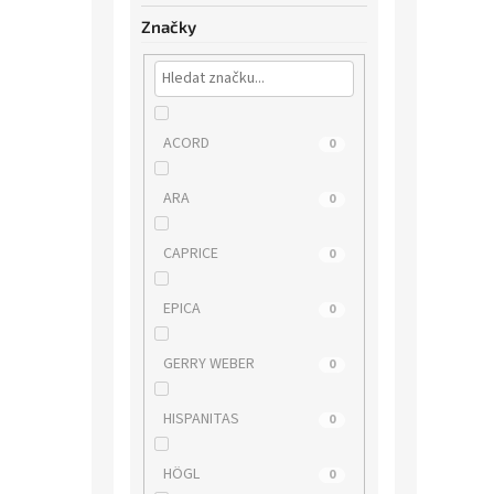
Značky
ACORD
0
ARA
0
CAPRICE
0
EPICA
0
GERRY WEBER
0
HISPANITAS
0
HÖGL
0