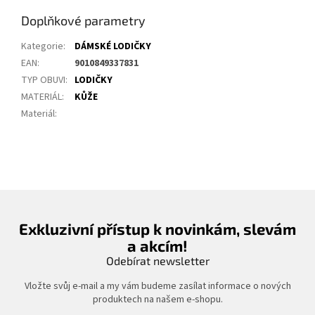
Doplňkové parametry
Kategorie
:
DÁMSKÉ LODIČKY
EAN
:
9010849337831
TYP OBUVI
:
LODIČKY
MATERIÁL
:
KŮŽE
Materiál
:
Exkluzivní přístup k novinkám, slevám
a akcím!
Odebírat newsletter
Vložte svůj e-mail a my vám budeme zasílat informace o nových
produktech na našem e-shopu.