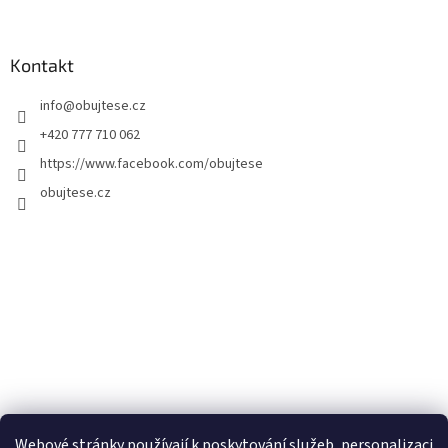
Kontakt
info
@
obujtese.cz
+420 777 710 062
https://www.facebook.com/obujtese
obujtese.cz
Webové stránky používají k poskytování služeb, personalizaci