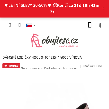
Přejít
♥ LETNÍ SLEVY 30-50% ♥
🕒Končí za
21d 19h 41m
na
obsah
1s
NÁKUP
KOŠÍK
DÁMSKÉ LODIČKY HOGL 0-104215-44000 VÍNOVÁ
VÝPRODEJ
Značka:
HÖGL
Průměrné
Neohodnoceno
Podrobnosti hodnocení
hodnocení
produktu
je
0,0
z
5
hvězdiček.