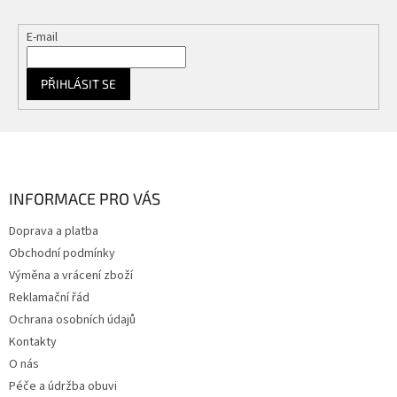
E-mail
PŘIHLÁSIT SE
Z
á
p
a
INFORMACE PRO VÁS
t
Doprava a platba
í
Obchodní podmínky
Výměna a vrácení zboží
Reklamační řád
Ochrana osobních údajů
Kontakty
O nás
Péče a údržba obuvi