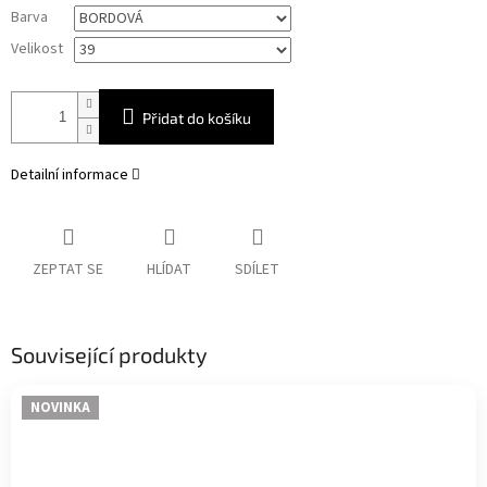
Měrná
Barva
cena:
Velikost
Přidat do košíku
Detailní informace
ZEPTAT SE
HLÍDAT
SDÍLET
Související produkty
NOVINKA