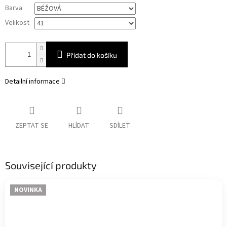
Měrná
Barva
cena:
Velikost
Přidat do košíku
Detailní informace
ZEPTAT SE
HLÍDAT
SDÍLET
Související produkty
NOVINKA