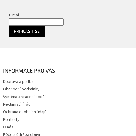
E-mail
PŘIHLÁSIT SE
Z
á
p
a
INFORMACE PRO VÁS
t
Doprava a platba
í
Obchodní podmínky
Výměna a vrácení zboží
Reklamační řád
Ochrana osobních údajů
Kontakty
O nás
Péče a údržba obuvi