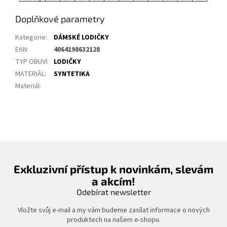
Doplňkové parametry
Kategorie
:
DÁMSKÉ LODIČKY
EAN
:
4064198632128
TYP OBUVI
:
LODIČKY
MATERIÁL
:
SYNTETIKA
Materiál
:
Exkluzivní přístup k novinkám, slevám
a akcím!
Odebírat newsletter
Vložte svůj e-mail a my vám budeme zasílat informace o nových
produktech na našem e-shopu.