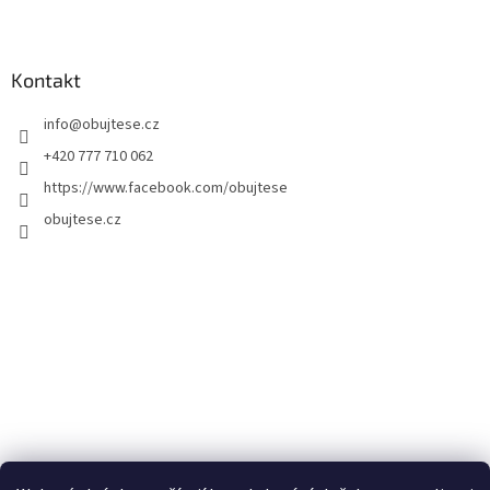
Kontakt
info
@
obujtese.cz
+420 777 710 062
https://www.facebook.com/obujtese
obujtese.cz