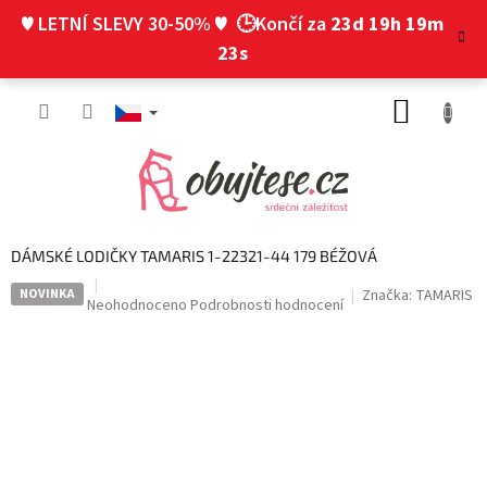
Přejít
♥ LETNÍ SLEVY 30-50% ♥
🕒Končí za
23d 19h 19m
na
obsah
22s
NÁKUP
KOŠÍK
DÁMSKÉ LODIČKY TAMARIS 1-22321-44 179 BÉŽOVÁ
NOVINKA
Značka:
TAMARIS
Průměrné
Neohodnoceno
Podrobnosti hodnocení
hodnocení
produktu
je
0,0
z
5
hvězdiček.