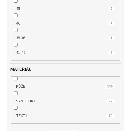
45
2
46
1
35.36
1
41-42
2
MATERIÁL
KŮŽE
129
SYNTETIKA
72
TEXTIL
34