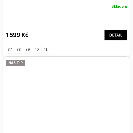
Skladem
1 599 Kč
DETAIL
37
38
39
40
41
NÁŠ TIP