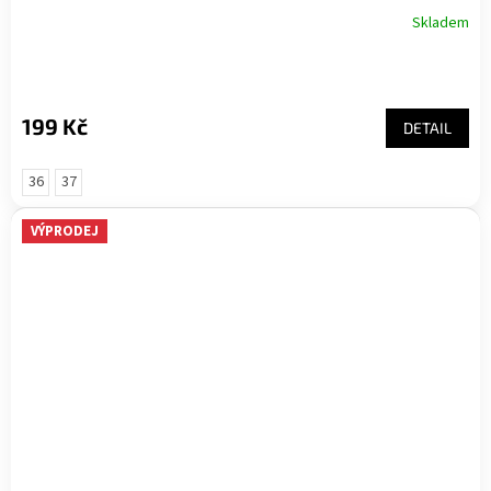
Skladem
199 Kč
DETAIL
36
37
VÝPRODEJ