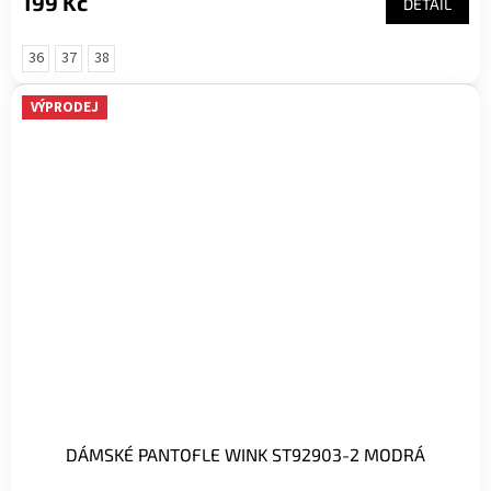
199 Kč
DETAIL
36
37
38
VÝPRODEJ
DÁMSKÉ PANTOFLE WINK ST92903-2 MODRÁ