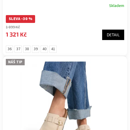
Skladem
SLEVA -30 %
1 899 Kč
1 321 Kč
DETAIL
36
37
38
39
40
41
NÁŠ TIP