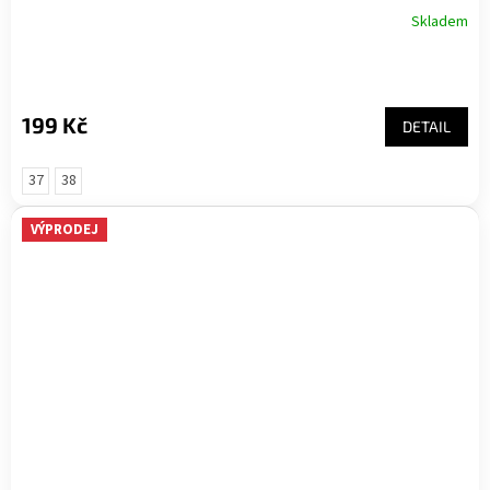
Skladem
199 Kč
DETAIL
37
38
VÝPRODEJ