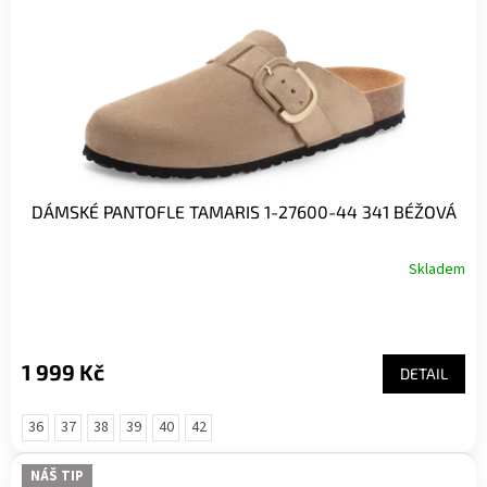
DÁMSKÉ PANTOFLE TAMARIS 1-27600-44 341 BÉŽOVÁ
Skladem
1 999 Kč
DETAIL
36
37
38
39
40
42
NÁŠ TIP