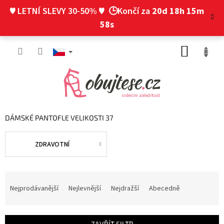
Přejít
♥ LETNÍ SLEVY 30-50% ♥
🕒Končí za
20d 18h 15m
na
obsah
57s
NÁKUP
KOŠÍK
DÁMSKÉ PANTOFLE VELIKOSTI 37
ZDRAVOTNÍ
Ř
a
Nejprodávanější
Nejlevnější
Nejdražší
Abecedně
z
e
n
ZAVŘÍT FILTR