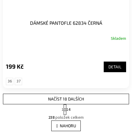
DÁMSKÉ PANTOFLE 62834 ČERNÁ
Skladem
199 Kč
DETAIL
36
37
NAČÍST 18 DALŠÍCH
S
1
14
t
O
r
238
položek celkem
v
á
l
NAHORU
n
á
k