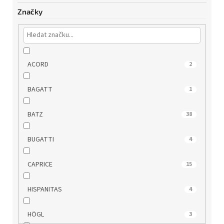
Značky
ACORD
2
BAGATT
1
BATZ
38
BUGATTI
4
CAPRICE
15
HISPANITAS
4
HÖGL
3