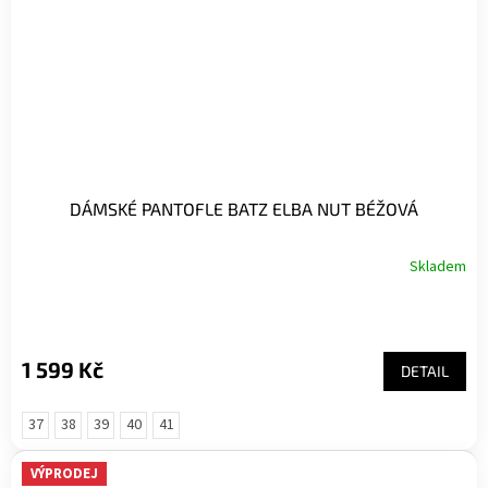
DÁMSKÉ PANTOFLE BATZ ELBA NUT BÉŽOVÁ
Skladem
1 599 Kč
DETAIL
37
38
39
40
41
VÝPRODEJ