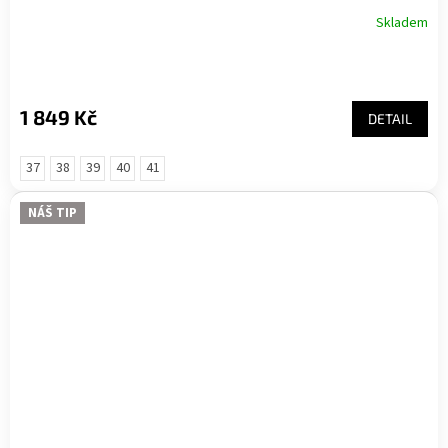
Skladem
1 849 Kč
DETAIL
37
38
39
40
41
NÁŠ TIP