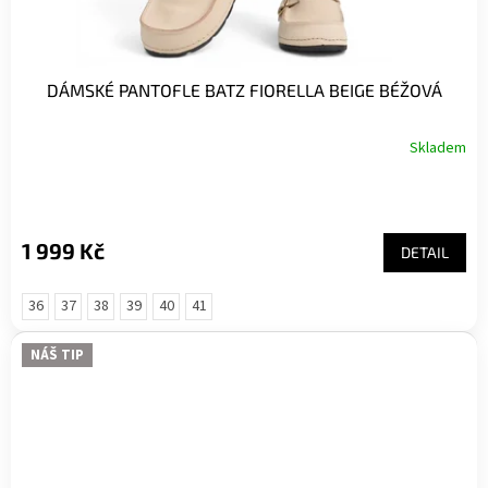
DÁMSKÉ PANTOFLE BATZ FIORELLA BEIGE BÉŽOVÁ
Skladem
1 999 Kč
DETAIL
36
37
38
39
40
41
NÁŠ TIP