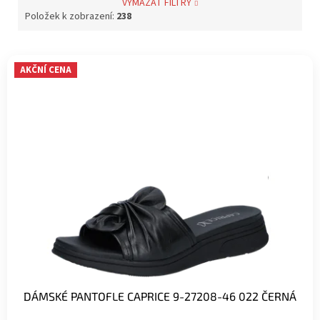
VYMAZAT FILTRY
Položek k zobrazení:
238
V
AKČNÍ CENA
ý
p
i
s
p
r
o
d
u
k
t
ů
DÁMSKÉ PANTOFLE CAPRICE 9-27208-46 022 ČERNÁ