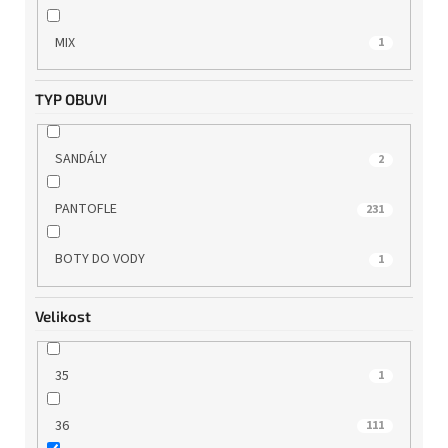
WILD
14
MIX
1
WINK
0
TYP OBUVI
ZAXY
4
SANDÁLY
2
PANTOFLE
231
BOTY DO VODY
1
Velikost
35
1
36
111