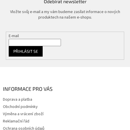
Odebírat newsletter
Vložte svůj e-mail a my vám budeme zasílat informace o nových
produktech na našem e-shopu.
E-mail
PŘIHLÁSIT SE
Z
á
p
a
INFORMACE PRO VÁS
t
Doprava a platba
í
Obchodní podmínky
Výměna a vrácení zboží
Reklamační řád
Ochrana osobních údajů