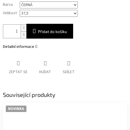
Měrná
Barva
cena:
Velikost
Přidat do košíku
Detailní informace
ZEPTAT SE
HLÍDAT
SDÍLET
Související produkty
NOVINKA