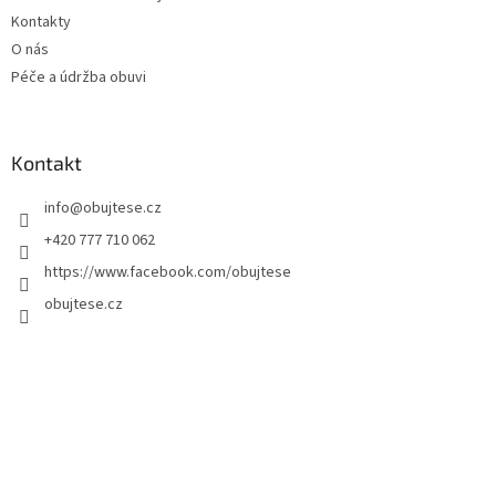
Kontakty
O nás
Péče a údržba obuvi
Kontakt
info
@
obujtese.cz
+420 777 710 062
https://www.facebook.com/obujtese
obujtese.cz