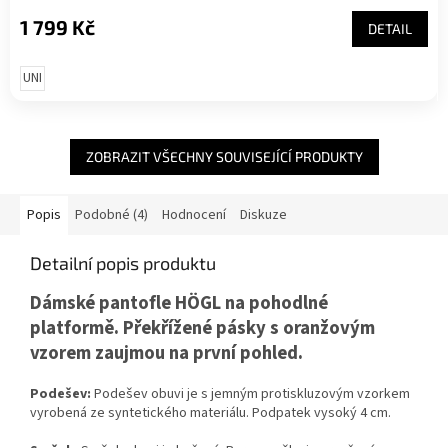
1 799 Kč
DETAIL
UNI
ZOBRAZIT VŠECHNY SOUVISEJÍCÍ PRODUKTY
Popis
Podobné (4)
Hodnocení
Diskuze
Detailní popis produktu
Dámské pantofle HÖGL na pohodlné
platformě. Překřížené pásky s oranžovým
vzorem zaujmou na první pohled.
Podešev:
Podešev obuvi je s jemným protiskluzovým vzorkem
vyrobená ze syntetického materiálu. Podpatek vysoký 4 cm.