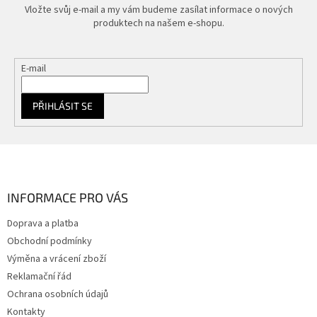
Vložte svůj e-mail a my vám budeme zasílat informace o nových
produktech na našem e-shopu.
E-mail
PŘIHLÁSIT SE
Z
á
p
a
INFORMACE PRO VÁS
t
Doprava a platba
í
Obchodní podmínky
Výměna a vrácení zboží
Reklamační řád
Ochrana osobních údajů
Kontakty