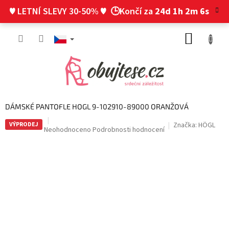
Přejít
♥ LETNÍ SLEVY 30-50% ♥
🕒Končí za
24d 1h 2m 5s
na
obsah
NÁKUP
KOŠÍK
DÁMSKÉ PANTOFLE HOGL 9-102910-89000 ORANŽOVÁ
VÝPRODEJ
Značka:
HÖGL
Průměrné
Neohodnoceno
Podrobnosti hodnocení
hodnocení
produktu
je
0,0
z
5
hvězdiček.