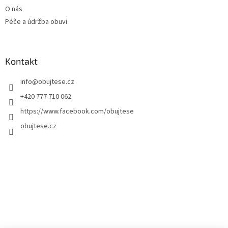
O nás
Péče a údržba obuvi
Kontakt
info
@
obujtese.cz
+420 777 710 062
https://www.facebook.com/obujtese
obujtese.cz