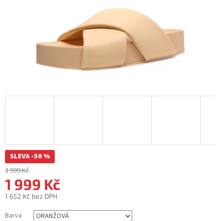
SLEVA -50 %
3 999 Kč
1 999 Kč
1 652 Kč bez DPH
Měrná
Barva
cena: