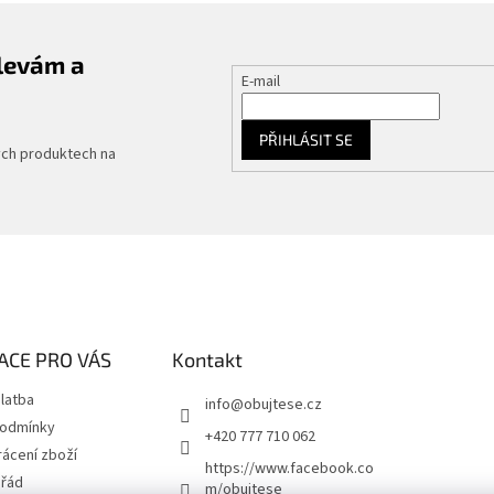
slevám a
E-mail
PŘIHLÁSIT SE
ých produktech na
ACE PRO VÁS
Kontakt
latba
info
@
obujtese.cz
podmínky
+420 777 710 062
ácení zboží
https://www.facebook.co
 řád
m/obujtese