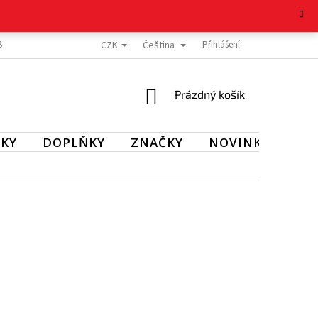
CZK
Čeština
BOŽÍ
REKLAMAČNÍ ŘÁD
OCHRANA OSOBNÍCH ÚDAJŮ
Přihlášení
KONTAKT
NÁKUPNÍ
Prázdný košík
KOŠÍK
KY
DOPLŇKY
ZNAČKY
NOVINKY
SL