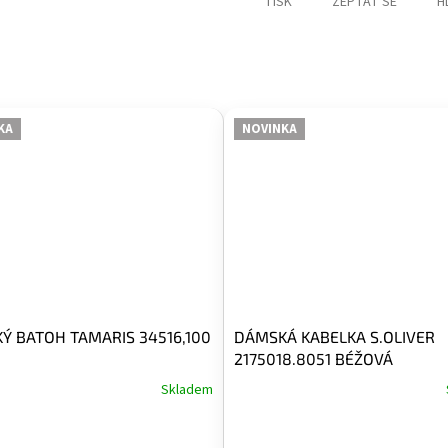
TISK
ZEPTAT SE
H
KA
NOVINKA
Ý BATOH TAMARIS 34516,100
DÁMSKÁ KABELKA S.OLIVER
2175018.8051 BÉŽOVÁ
Skladem