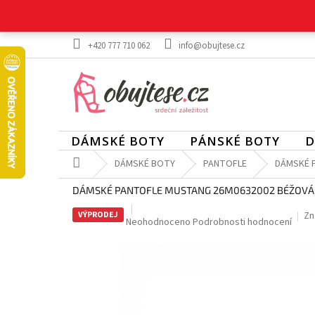
Přejít
na
obsah
+420 777 710 062
info@obujtese.cz
DÁMSKÉ BOTY
PÁNSKÉ BOTY
D
Domů
DÁMSKÉ BOTY
PANTOFLE
DÁMSKÉ 
DÁMSKÉ PANTOFLE MUSTANG 26M0632002 BÉŽOVÁ
VÝPRODEJ
Zn
Průměrné
Neohodnoceno
Podrobnosti hodnocení
hodnocení
produktu
je
0,0
z
5