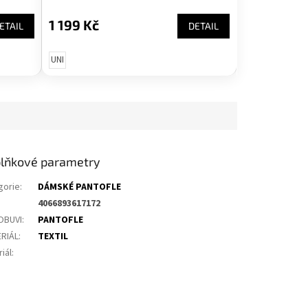
1 199 Kč
ETAIL
DETAIL
UNI
lňkové parametry
gorie
:
DÁMSKÉ PANTOFLE
4066893617172
OBUVI
:
PANTOFLE
RIÁL
:
TEXTIL
iál
: