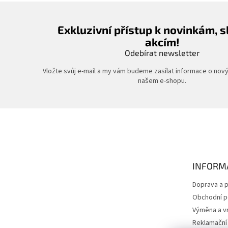
Exkluzivní přístup k novinkám, 
akcím!
Odebírat newsletter
Vložte svůj e-mail a my vám budeme zasílat informace o nov
našem e-shopu.
Z
á
p
a
t
INFORM
í
Doprava a p
Obchodní 
Výměna a vr
Reklamační