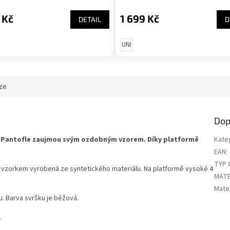
 Kč
1 699 Kč
DETAIL
D
UNI
ze
Dop
 Pantofle zaujmou svým ozdobným vzorem. Díky platformě
Kate
EAN
:
TYP 
 vzorkem vyrobená ze syntetického materiálu. Na platformě vysoké 4
MATE
Mater
u. Barva svršku je béžová.
.