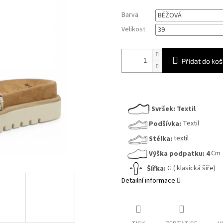
Měrná
Barva
cena:
Velikost
Přidat do koš
Svršek:
Textil
Podšívka:
Textil
Stélka:
textil
Výška podpatku:
4
Cm
Šířka:
G ( klasická šíře)
Detailní informace