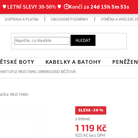
♥ LETNÍ SLEVY 30-50% ♥
🕒Končí za
24d 15h 5m 52s
DOPRAVA A PLATBA
OBCHODNÍ PODMÍNKY
VÝMĚNA A VRÁCENÍ Z
HLEDAT
ĚTSKÉ BOTY
KABELKY A BATOHY
PENĚŽEN
PANTOFLE MUSTANG 26M0632002 BÉŽOVÁ
ačka:
MUSTANG
SLEVA -30 %
1 599 Kč
1 119 Kč
925 Kč bez DPH