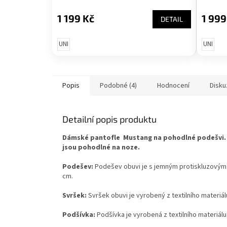
1 199 Kč
1 999
DETAIL
UNI
UNI
Popis
Podobné (4)
Hodnocení
Disku
Detailní popis produktu
Dámské pantofle Mustang na pohodlné podešvi.
jsou pohodlné na noze.
Podešev:
Podešev obuvi je s jemným protiskluzovým
cm.
Svršek:
Svršek obuvi je vyrobený z textilního materiál
Podšívka:
Podšívka je vyrobená z textilního materiálu