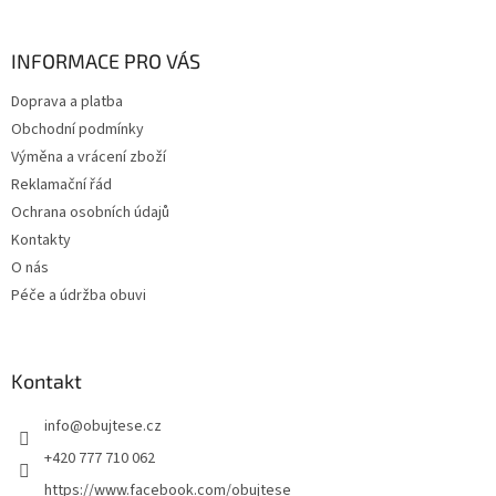
á
p
a
INFORMACE PRO VÁS
t
Doprava a platba
í
Obchodní podmínky
Výměna a vrácení zboží
Reklamační řád
Ochrana osobních údajů
Kontakty
O nás
Péče a údržba obuvi
Kontakt
info
@
obujtese.cz
+420 777 710 062
https://www.facebook.com/obujtese