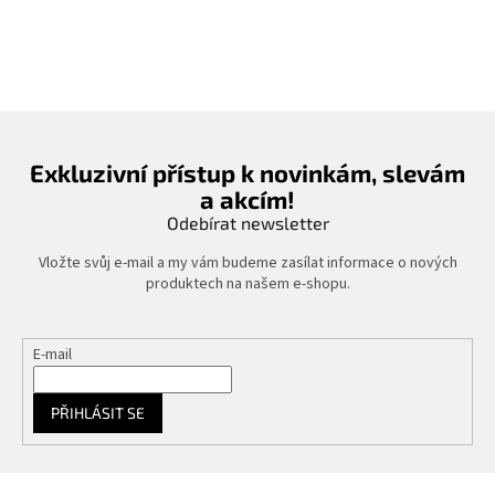
Exkluzivní přístup k novinkám, slevám
a akcím!
Odebírat newsletter
Vložte svůj e-mail a my vám budeme zasílat informace o nových
produktech na našem e-shopu.
E-mail
PŘIHLÁSIT SE
Z