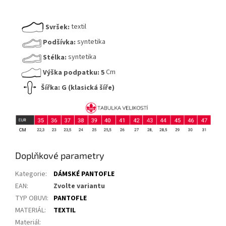
Svršek:
textil
Podšívka:
syntetika
Stélka:
syntetika
Výška podpatku:
5
Cm
Šířka: G (klasická šíře)
Doplňkové parametry
Kategorie
:
DÁMSKÉ PANTOFLE
EAN
:
Zvolte variantu
TYP OBUVI
:
PANTOFLE
MATERIÁL
:
TEXTIL
Materiál
: