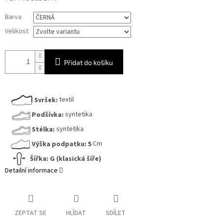
Měrná
Barva
cena:
Velikost
Přidat do košíku
Svršek:
textil
Podšívka:
syntetika
Stélka:
syntetika
Výška podpatku:
5
Cm
Šířka: G (klasická šíře)
Detailní informace
ZEPTAT SE
HLÍDAT
SDÍLET