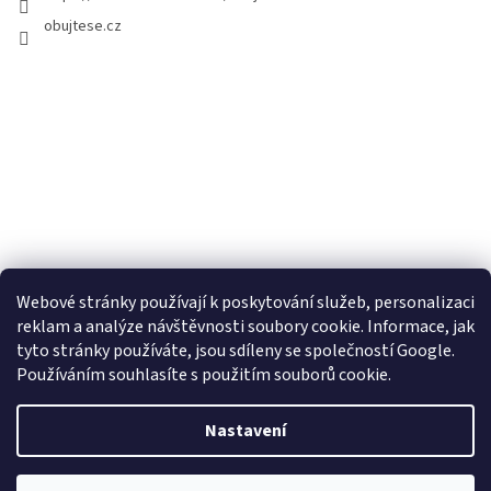
obujtese.cz
Webové stránky používají k poskytování služeb, personalizaci
reklam a analýze návštěvnosti soubory cookie. Informace, jak
tyto stránky používáte, jsou sdíleny se společností Google.
Používáním souhlasíte s použitím souborů cookie.
Vytvořil Shoptet
Nastavení
Copyright 2026
Obujtese.cz-srdeční záležitost
. Všechna práva