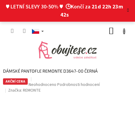
Přejít
♥ LETNÍ SLEVY 30-50% ♥
🕒Končí za
21d 22h 23m
na
obsah
41s
NÁKUP
KOŠÍK
DÁMSKÉ PANTOFLE REMONTE D3647-00 ČERNÁ
AKČNÍ CENA
Průměrné
Neohodnoceno
Podrobnosti hodnocení
hodnocení
Značka:
REMONTE
produktu
je
0,0
z
5
hvězdiček.