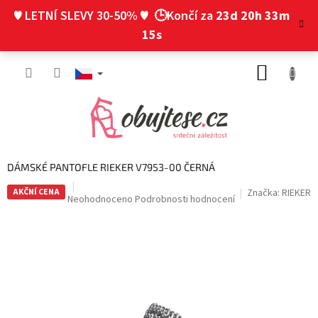
Přejít
♥ LETNÍ SLEVY 30-50% ♥
🕒Končí za
23d 20h 33m
na
obsah
14s
NÁKUP
KOŠÍK
DÁMSKÉ PANTOFLE RIEKER V7953-00 ČERNÁ
AKČNÍ CENA
Značka:
RIEKER
Průměrné
Neohodnoceno
Podrobnosti hodnocení
hodnocení
produktu
je
0,0
z
5
hvězdiček.