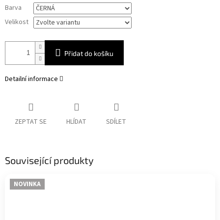
Měrná
Barva
cena:
Velikost
Přidat do košíku
Detailní informace
ZEPTAT SE
HLÍDAT
SDÍLET
Související produkty
NOVINKA