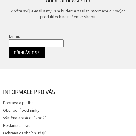
Odebírat newsletter
Vložte svůj e-mail a my vám budeme zasílat informace o nových
produktech na našem e-shopu.
E-mail
PŘIHLÁSIT SE
Z
á
p
a
INFORMACE PRO VÁS
t
Doprava a platba
í
Obchodní podmínky
Výměna a vrácení zboží
Reklamační řád
Ochrana osobních údajů