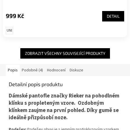
999 Kč
DETAIL
UNI
ZOBRAZIT VŠECHNY SOUVISEJÍCÍ PRODUKTY
Popis
Podobné (4)
Hodnocení
Diskuze
Detailní popis produktu
Dámské pantofle značky Rieker na pohodlném
klínku s propleteným vzore. Ozdobným
klínkem zaujme na první pohled. Díky gumě se
ideálně přizpůsobí noze.
Podešev:
Podešev obuvi je s jemným protiskluzovým vzorkem