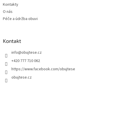
Kontakty
O nás
Péče a údržba obuvi
Kontakt
info
@
obujtese.cz
+420 777 710 062
https://www.facebook.com/obujtese
obujtese.cz