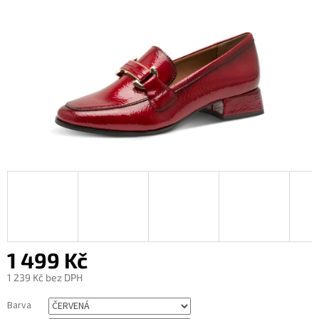
1 499 Kč
1 239 Kč bez DPH
Měrná
Barva
cena: