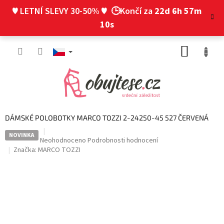
Přejít
♥ LETNÍ SLEVY 30-50% ♥
🕒Končí za
22d 6h 57m
na
obsah
9s
NÁKUP
KOŠÍK
DÁMSKÉ POLOBOTKY MARCO TOZZI 2-24250-45 527 ČERVENÁ
NOVINKA
Průměrné
Neohodnoceno
Podrobnosti hodnocení
hodnocení
Značka:
MARCO TOZZI
produktu
je
0,0
z
5
hvězdiček.