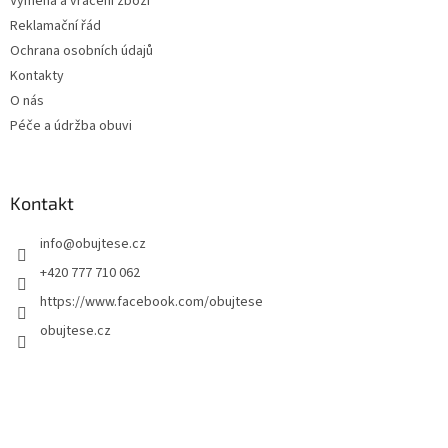
Výměna a vrácení zboží
Reklamační řád
Ochrana osobních údajů
Kontakty
O nás
Péče a údržba obuvi
Kontakt
info
@
obujtese.cz
+420 777 710 062
https://www.facebook.com/obujtese
obujtese.cz