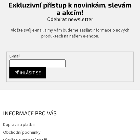
Exkluzivní přístup k novinkám, slevám
a akcím!
Odebírat newsletter
Vložte svůj e-mail a my vám budeme zasílat informace o nových
produktech na našem e-shopu.
E-mail
PŘIHLÁSIT SE
Z
á
p
a
INFORMACE PRO VÁS
t
Doprava a platba
í
Obchodní podmínky