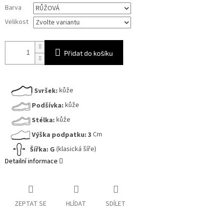
Měrná
Barva
cena:
Velikost
Přidat do košíku
Svršek:
kůže
Podšívka:
kůže
Stélka:
kůže
Výška podpatku:
3
Cm
Šířka:
G
(klasická šíře)
Detailní informace
ZEPTAT SE
HLÍDAT
SDÍLET