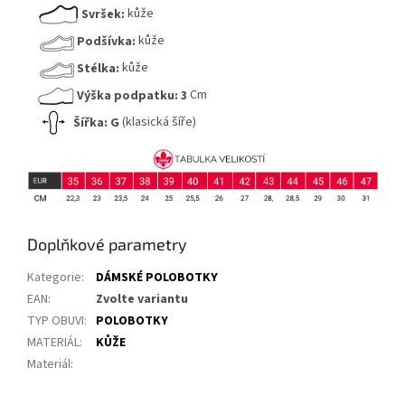
Svršek:
kůže
Podšívka:
kůže
Stélka:
kůže
Výška podpatku:
3
Cm
Šířka:
G
(klasická šíře)
Doplňkové parametry
Kategorie
:
DÁMSKÉ POLOBOTKY
EAN
:
Zvolte variantu
TYP OBUVI
:
POLOBOTKY
MATERIÁL
:
KŮŽE
Materiál
: