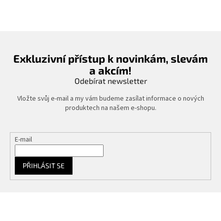
Exkluzivní přístup k novinkám, slevám
a akcím!
Odebírat newsletter
Vložte svůj e-mail a my vám budeme zasílat informace o nových
produktech na našem e-shopu.
E-mail
PŘIHLÁSIT SE
Z
á
p