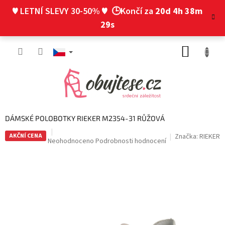
Přejít
♥ LETNÍ SLEVY 30-50% ♥
🕒Končí za
20d 4h 38m
na
obsah
28s
NÁKUP
KOŠÍK
DÁMSKÉ POLOBOTKY RIEKER M2354-31 RŮŽOVÁ
AKČNÍ CENA
Značka:
RIEKER
Průměrné
Neohodnoceno
Podrobnosti hodnocení
hodnocení
produktu
je
0,0
z
5
hvězdiček.