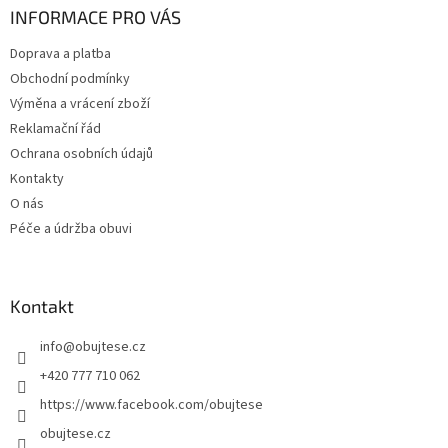
a
INFORMACE PRO VÁS
t
Doprava a platba
í
Obchodní podmínky
Výměna a vrácení zboží
Reklamační řád
Ochrana osobních údajů
Kontakty
O nás
Péče a údržba obuvi
Kontakt
info
@
obujtese.cz
+420 777 710 062
https://www.facebook.com/obujtese
obujtese.cz