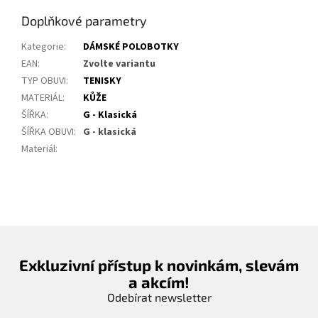
Doplňkové parametry
Kategorie
:
DÁMSKÉ POLOBOTKY
EAN
:
Zvolte variantu
TYP OBUVI
:
TENISKY
MATERIÁL
:
KŮŽE
ŠÍŘKA
:
G - Klasická
ŠÍŘKA OBUVI
:
G - klasická
Materiál
:
Exkluzivní přístup k novinkám, slevám
a akcím!
Odebírat newsletter