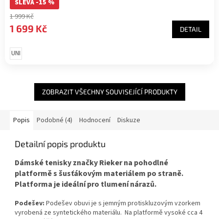
SLEVA -15 %
1 999 Kč
1 699 Kč
DETAIL
UNI
ZOBRAZIT VŠECHNY SOUVISEJÍCÍ PRODUKTY
Popis
Podobné (4)
Hodnocení
Diskuze
Detailní popis produktu
Dámské tenisky značky Rieker na pohodlné
platformě s šusťákovým materiálem po straně.
Platforma je ideální pro tlumení nárazů.
Podešev:
Podešev obuvi je s jemným protiskluzovým vzorkem
vyrobená ze syntetického materiálu. Na platformě vysoké cca 4