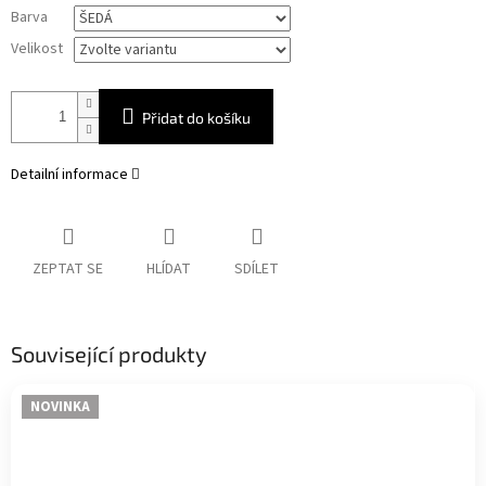
Měrná
Barva
cena:
Velikost
Přidat do košíku
Detailní informace
ZEPTAT SE
HLÍDAT
SDÍLET
Související produkty
NOVINKA