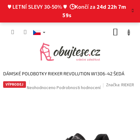
Přejít
♥ LETNÍ SLEVY 30-50% ♥
🕒Končí za
24d 22h 7m
na
obsah
58s
NÁKUP
KOŠÍK
DÁMSKÉ POLOBOTKY RIEKER REVOLUTION W1306-42 ŠEDÁ
VÝPRODEJ
Značka:
RIEKER
Průměrné
Neohodnoceno
Podrobnosti hodnocení
hodnocení
produktu
je
0,0
z
5
hvězdiček.