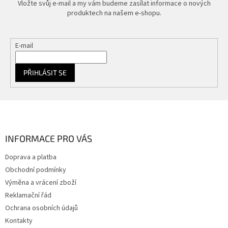
Vložte svůj e-mail a my vám budeme zasílat informace o nových
produktech na našem e-shopu.
E-mail
PŘIHLÁSIT SE
Z
á
p
a
INFORMACE PRO VÁS
t
Doprava a platba
í
Obchodní podmínky
Výměna a vrácení zboží
Reklamační řád
Ochrana osobních údajů
Kontakty