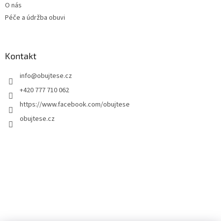
O nás
Péče a údržba obuvi
Kontakt
info
@
obujtese.cz
+420 777 710 062
https://www.facebook.com/obujtese
obujtese.cz