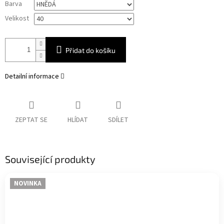
Barva
cena:
Velikost
Přidat do košíku
Detailní informace
ZEPTAT SE
HLÍDAT
SDÍLET
Související produkty
NOVINKA