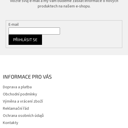
Vložte svůj e-mail a my vám budeme zasílat informace o nových
produktech na našem e-shopu.
E-mail
PŘIHLÁSIT SE
Z
á
p
a
INFORMACE PRO VÁS
t
Doprava a platba
í
Obchodní podmínky
Výměna a vrácení zboží
Reklamační řád
Ochrana osobních údajů
Kontakty