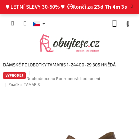
Přejít
♥ LETNÍ SLEVY 30-50% ♥
🕒Končí za
23d 7h 4m 2s
na
obsah
NÁKUP
KOŠÍK
DÁMSKÉ POLOBOTKY TAMARIS 1-24400-29 305 HNĚDÁ
VÝPRODEJ
Průměrné
Neohodnoceno
Podrobnosti hodnocení
hodnocení
Značka:
TAMARIS
produktu
je
0,0
z
5
hvězdiček.