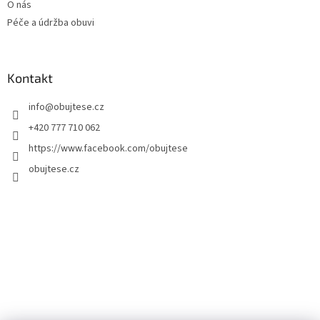
O nás
Péče a údržba obuvi
Kontakt
info
@
obujtese.cz
+420 777 710 062
https://www.facebook.com/obujtese
obujtese.cz