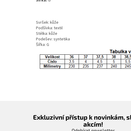
Šířka:
G
Svršek: kůže
Podšívka: textil
Stélka: kůže
Podešev: syntetika
Šířka: G
Exkluzivní přístup k novinkám, 
akcím!
Odebírat newsletter