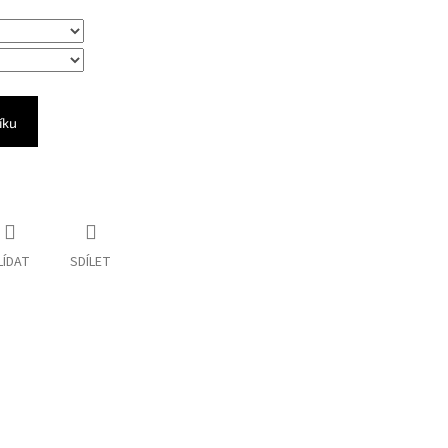
íku
LÍDAT
SDÍLET