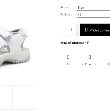
Měrná
Barva
cena:
Velikost
Přidat do koš
Detailní informace
TISK
ZEPTAT SE
H