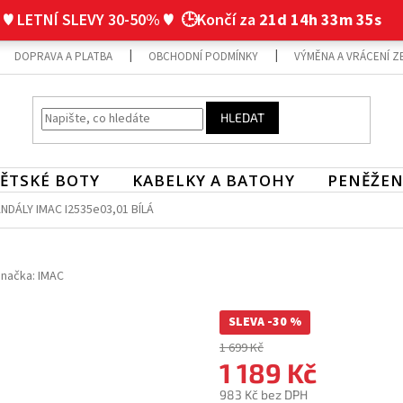
♥ LETNÍ SLEVY 30-50% ♥
🕒Končí za
21d 14h 33m 34s
DOPRAVA A PLATBA
OBCHODNÍ PODMÍNKY
VÝMĚNA A VRÁCENÍ Z
HLEDAT
ĚTSKÉ BOTY
KABELKY A BATOHY
PENĚŽEN
DÁLY IMAC I2535e03,01 BÍLÁ
načka:
IMAC
SLEVA -30 %
1 699 Kč
1 189 Kč
983 Kč bez DPH