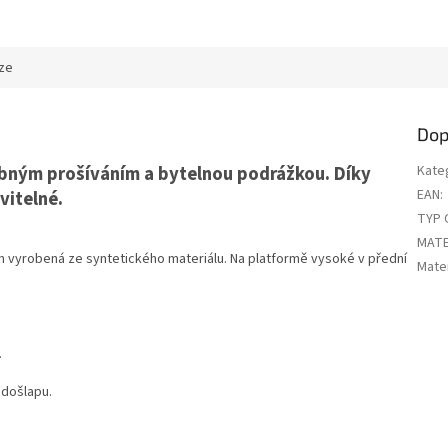
ze
Dop
bným prošíváním a bytelnou podrážkou. Díky
Kate
EAN
:
vitelné.
TYP 
MATE
 vyrobená ze syntetického materiálu. Na platformě vysoké v přední
Mater
.
 došlapu.