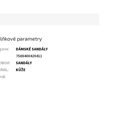
lňkové parametry
gorie
:
DÁMSKÉ SANDÁLY
7588400420411
OBUVI
:
SANDÁLY
RIÁL
:
KŮŽE
iál
: