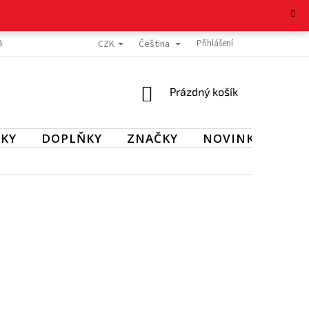
CZK
Čeština
BOŽÍ
REKLAMAČNÍ ŘÁD
OCHRANA OSOBNÍCH ÚDAJŮ
Přihlášení
KONTAKT
NÁKUPNÍ
Prázdný košík
KOŠÍK
KY
DOPLŇKY
ZNAČKY
NOVINKY
SL