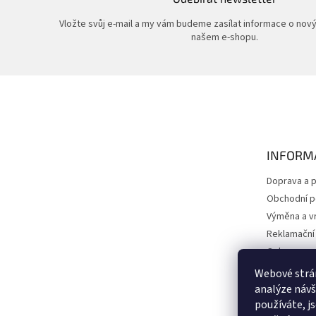
Vložte svůj e-mail a my vám budeme zasílat informace o nov
našem e-shopu.
Z
á
p
a
t
INFORM
í
Doprava a p
Obchodní 
Výměna a vr
Reklamační
Ochrana os
Kontakty
Webové strán
O nás
analýze návš
používáte, j
Péče a údr