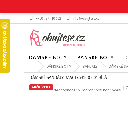
Přejít
na
obsah
+420 777 710 062
info@obujtese.cz
DÁMSKÉ BOTY
PÁNSKÉ BOTY
D
Domů
DÁMSKÉ BOTY
SANDÁLY
DÁMSKÉ SAN
DÁMSKÉ SANDÁLY IMAC I2535e03,01 BÍLÁ
AKČNÍ CENA
Z
Průměrné
Neohodnoceno
Podrobnosti hodnocení
hodnocení
produktu
je
0,0
z
5