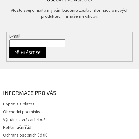
Vložte svůj e-mail a my vám budeme zasílat informace o nových
produktech na našem e-shopu.
E-mail
PŘIHLÁSIT SE
Z
á
p
a
INFORMACE PRO VÁS
t
Doprava a platba
í
Obchodní podmínky
Výměna a vrácení zboží
Reklamační řád
Ochrana osobních údajů