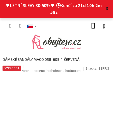
Přejít
♥ LETNÍ SLEVY 30-50% ♥
🕒Končí za
21d 10h 2m
na
obsah
59s
NÁKUP
KOŠÍK
DÁMSKÉ SANDÁLY MAGO 058-605-1. ČERVENÁ
VÝPRODEJ
Značka:
IBERIUS
Průměrné
Neohodnoceno
Podrobnosti hodnocení
hodnocení
produktu
je
0,0
z
5
hvězdiček.