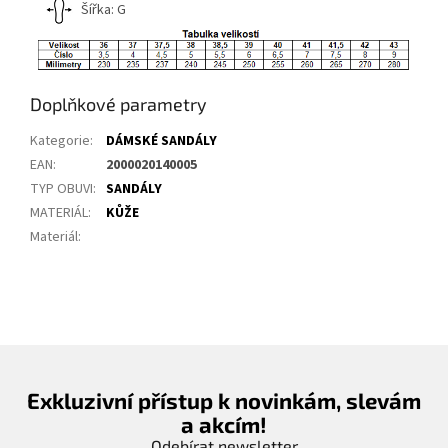
Šířka: G
Doplňkové parametry
Kategorie
:
DÁMSKÉ SANDÁLY
EAN
:
2000020140005
TYP OBUVI
:
SANDÁLY
MATERIÁL
:
KŮŽE
Materiál
:
Exkluzivní přístup k novinkám, slevám
a akcím!
Odebírat newsletter