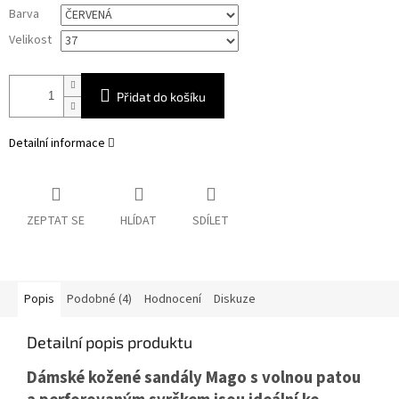
Měrná
Barva
cena:
Velikost
Přidat do košíku
Detailní informace
ZEPTAT SE
HLÍDAT
SDÍLET
Popis
Podobné (4)
Hodnocení
Diskuze
Detailní popis produktu
Dámské kožené sandály Mago s volnou patou