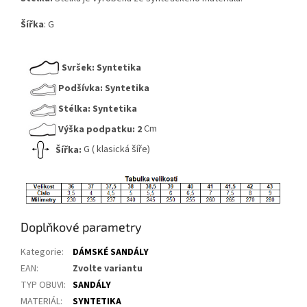
Šířka
: G
Svršek:
Syntetika
Podšívka:
Syntetika
Stélka:
Syntetika
Výška podpatku:
2
Cm
Šířka:
G ( klasická šíře)
Doplňkové parametry
Kategorie
:
DÁMSKÉ SANDÁLY
EAN
:
Zvolte variantu
TYP OBUVI
:
SANDÁLY
MATERIÁL
:
SYNTETIKA