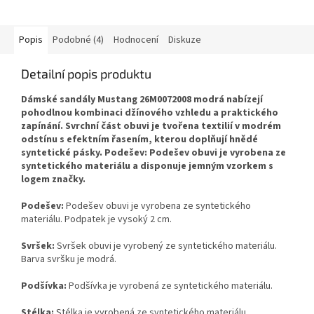
Popis
Podobné (4)
Hodnocení
Diskuze
Detailní popis produktu
Dámské sandály Mustang 26M0072008 modrá nabízejí
pohodlnou kombinaci džínového vzhledu a praktického
zapínání. Svrchní část obuvi je tvořena textilií v modrém
odstínu s efektním řasením, kterou doplňují hnědé
syntetické pásky. Podešev: Podešev obuvi je vyrobena ze
syntetického materiálu a disponuje jemným vzorkem s
logem značky.
Podešev:
Podešev obuvi je vyrobena ze syntetického
materiálu. Podpatek je vysoký 2 cm.
Svršek:
Svršek obuvi je vyrobený ze syntetického materiálu.
Barva svršku je modrá.
Podšívka:
Podšívka je vyrobená ze syntetického materiálu.
Stélka:
Stélka je vyrobená ze syntetického materiálu.