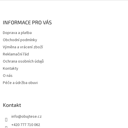
Z
á
p
a
INFORMACE PRO VÁS
t
Doprava a platba
í
Obchodní podmínky
Výměna a vrácení zboží
Reklamační řád
Ochrana osobních údajů
Kontakty
O nás
Péče a údržba obuvi
Kontakt
info
@
obujtese.cz
+420 777 710 062