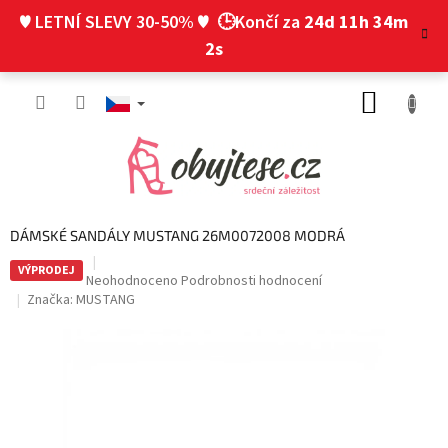
Přejít
♥ LETNÍ SLEVY 30-50% ♥
🕒Končí za
24d 11h 34m
na
obsah
1s
NÁKUP
KOŠÍK
DÁMSKÉ SANDÁLY MUSTANG 26M0072008 MODRÁ
VÝPRODEJ
Průměrné
Neohodnoceno
Podrobnosti hodnocení
hodnocení
Značka:
MUSTANG
produktu
je
0,0
z
5
hvězdiček.