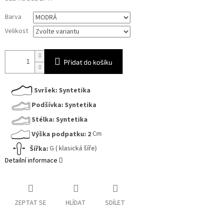
Měrná
Barva
cena:
Velikost
Přidat do košíku
Svršek:
Syntetika
Podšívka:
Syntetika
Stélka:
Syntetika
Výška podpatku:
2
Cm
Šířka:
G ( klasická šíře)
Detailní informace
ZEPTAT SE
HLÍDAT
SDÍLET