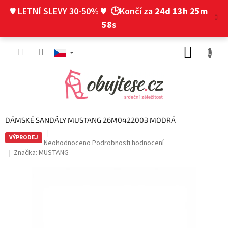
Přejít
♥ LETNÍ SLEVY 30-50% ♥
🕒Končí za
24d 13h 25m
na
obsah
57s
NÁKUP
KOŠÍK
DÁMSKÉ SANDÁLY MUSTANG 26M0422003 MODRÁ
VÝPRODEJ
Průměrné
Neohodnoceno
Podrobnosti hodnocení
hodnocení
Značka:
MUSTANG
produktu
je
0,0
z
5
hvězdiček.