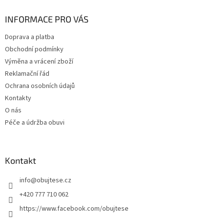
p
a
INFORMACE PRO VÁS
t
Doprava a platba
í
Obchodní podmínky
Výměna a vrácení zboží
Reklamační řád
Ochrana osobních údajů
Kontakty
O nás
Péče a údržba obuvi
Kontakt
info
@
obujtese.cz
+420 777 710 062
https://www.facebook.com/obujtese