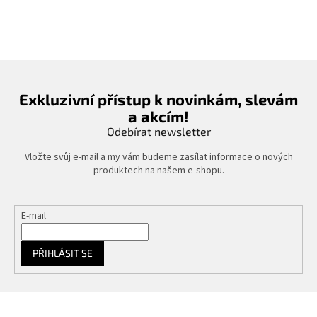
Exkluzivní přístup k novinkám, slevám
a akcím!
Odebírat newsletter
Vložte svůj e-mail a my vám budeme zasílat informace o nových
produktech na našem e-shopu.
E-mail
PŘIHLÁSIT SE
Z
á