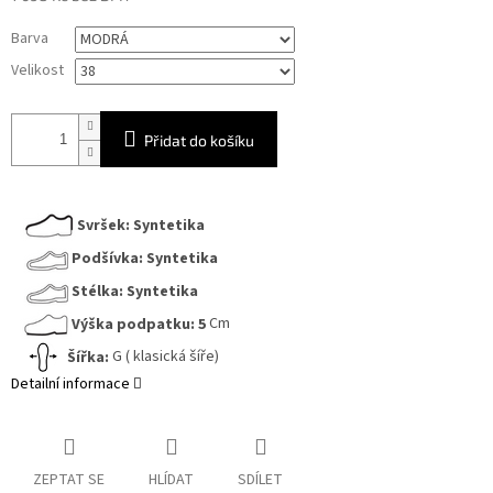
Měrná
Barva
cena:
Velikost
Přidat do košíku
Svršek:
Syntetika
Podšívka:
Syntetika
Stélka:
Syntetika
Výška podpatku:
5
Cm
Šířka:
G ( klasická šíře)
Detailní informace
ZEPTAT SE
HLÍDAT
SDÍLET