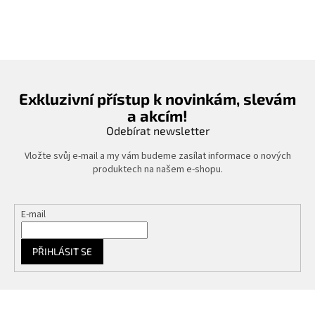
Exkluzivní přístup k novinkám, slevám
a akcím!
Odebírat newsletter
Vložte svůj e-mail a my vám budeme zasílat informace o nových
produktech na našem e-shopu.
E-mail
PŘIHLÁSIT SE
Z
á