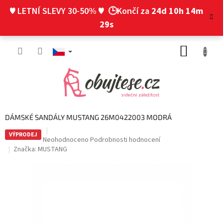
Přejít
♥ LETNÍ SLEVY 30-50% ♥
🕒Končí za
24d 10h 14m
na
obsah
28s
NÁKUP
KOŠÍK
DÁMSKÉ SANDÁLY MUSTANG 26M0422003 MODRÁ
VÝPRODEJ
Průměrné
Neohodnoceno
Podrobnosti hodnocení
hodnocení
Značka:
MUSTANG
produktu
je
0,0
z
5
hvězdiček.