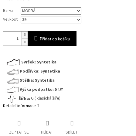
Měrná
Barva
cena:
Velikost
Přidat do košíku
Svršek:
Syntetika
Podšívka:
Syntetika
Stélka:
Syntetika
Výška podpatku:
5
Cm
Šířka:
G ( klasická šíře)
Detailní informace
ZEPTAT SE
HLÍDAT
SDÍLET