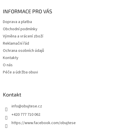
p
a
INFORMACE PRO VÁS
t
Doprava a platba
í
Obchodní podmínky
Výměna a vrácení zboží
Reklamační řád
Ochrana osobních údajů
Kontakty
O nás
Péče a údržba obuvi
Kontakt
info
@
obujtese.cz
+420 777 710 062
https://www.facebook.com/obujtese