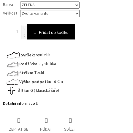
Měrná
Barva
cena:
Velikost
Přidat do košíku
Svršek:
syntetika
Podšívka:
syntetika
Stélka:
Textil
Výška podpatku:
4
Cm
Šířka:
G ( klasická šíře)
Detailní informace
ZEPTAT SE
HLÍDAT
SDÍLET