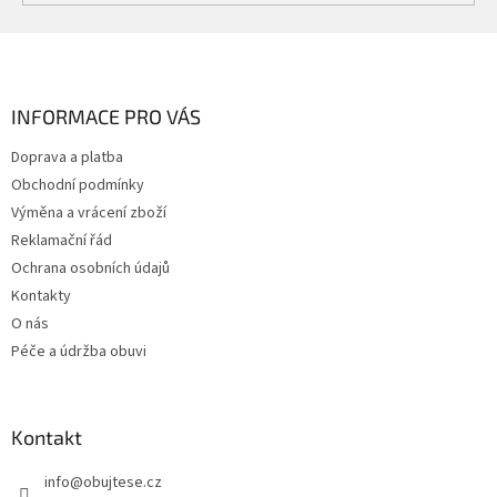
Z
á
p
a
INFORMACE PRO VÁS
t
Doprava a platba
í
Obchodní podmínky
Výměna a vrácení zboží
Reklamační řád
Ochrana osobních údajů
Kontakty
O nás
Péče a údržba obuvi
Kontakt
info
@
obujtese.cz