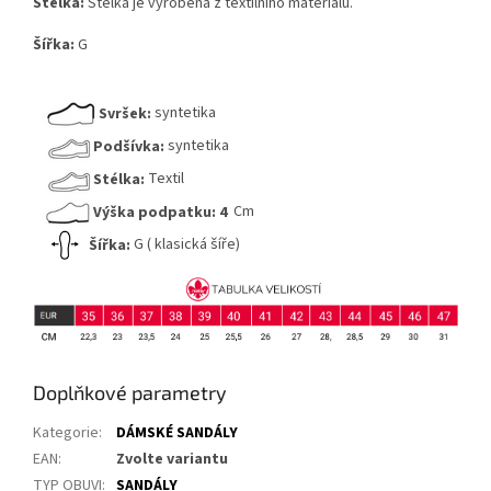
Stélka:
Stélka je vyrobená z textilního materiálu.
Šířka:
G
Svršek:
syntetika
Podšívka:
syntetika
Stélka:
Textil
Výška podpatku:
4
Cm
Šířka:
G ( klasická šíře)
Doplňkové parametry
Kategorie
:
DÁMSKÉ SANDÁLY
EAN
:
Zvolte variantu
TYP OBUVI
:
SANDÁLY