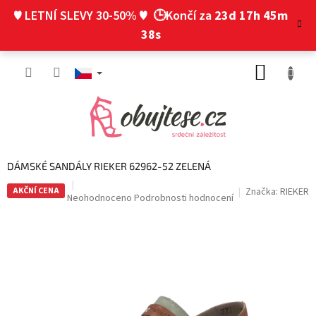
Přejít
♥ LETNÍ SLEVY 30-50% ♥
🕒Končí za
23d 17h 45m
na
obsah
37s
NÁKUP
KOŠÍK
DÁMSKÉ SANDÁLY RIEKER 62962-52 ZELENÁ
AKČNÍ CENA
Značka:
RIEKER
Průměrné
Neohodnoceno
Podrobnosti hodnocení
hodnocení
produktu
je
0,0
z
5
hvězdiček.