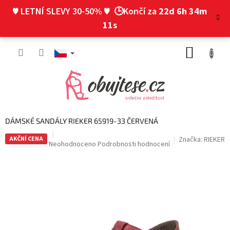
Přejít
♥ LETNÍ SLEVY 30-50% ♥
🕒Končí za
22d 6h 34m
na
obsah
10s
NÁKUP
KOŠÍK
DÁMSKÉ SANDÁLY RIEKER 65919-33 ČERVENÁ
AKČNÍ CENA
Značka:
RIEKER
Průměrné
Neohodnoceno
Podrobnosti hodnocení
hodnocení
produktu
je
0,0
z
5
hvězdiček.