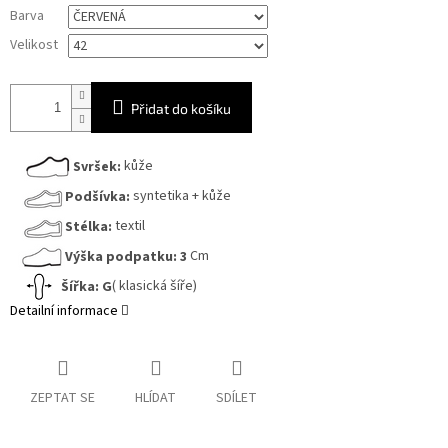
Měrná
Barva
cena:
Velikost
Přidat do košíku
Svršek:
kůže
Podšívka:
syntetika + kůže
Stélka:
textil
Výška podpatku:
3
Cm
Šířka:
G
( klasická šíře)
Detailní informace
ZEPTAT SE
HLÍDAT
SDÍLET