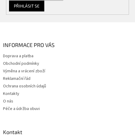
PŘIHLÁSIT SE
Z
á
p
a
INFORMACE PRO VÁS
t
Doprava a platba
í
Obchodní podmínky
Výměna a vrácení zboží
Reklamační řád
Ochrana osobních údajů
Kontakty
O nás
Péče a údržba obuvi
Kontakt