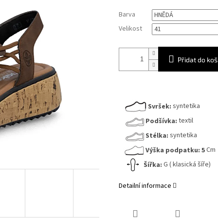
Měrná
Barva
cena:
Velikost
Přidat do koš
Svršek:
syntetika
Podšívka:
textil
Stélka:
syntetika
Výška podpatku:
5
Cm
Šířka:
G ( klasická šíře)
Detailní informace