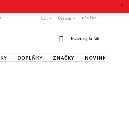
CZK
Čeština
BOŽÍ
REKLAMAČNÍ ŘÁD
OCHRANA OSOBNÍCH ÚDAJŮ
Přihlášení
KONTAKT
NÁKUPNÍ
Prázdný košík
KOŠÍK
KY
DOPLŇKY
ZNAČKY
NOVINKY
SL