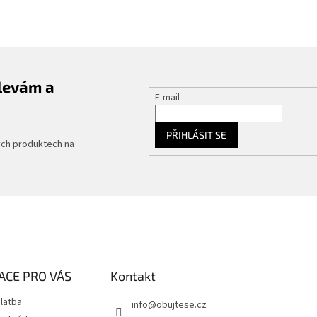
slevám a
E-mail
PŘIHLÁSIT SE
ých produktech na
ACE PRO VÁS
Kontakt
latba
info
@
obujtese.cz