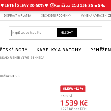
♥ LETNÍ SLEVY 30-50% ♥
🕒Končí za
21d 15h 35m 53s
DOPRAVA A PLATBA
OBCHODNÍ PODMÍNKY
VÝMĚNA A VRÁCENÍ Z
HLEDAT
ĚTSKÉ BOTY
KABELKY A BATOHY
PENĚŽEN
NDÁLY RIEKER V1765-24 HNĚDÁ
načka:
RIEKER
SLEVA -41 %
2 599 Kč
1 539 Kč
1 272 Kč bez DPH