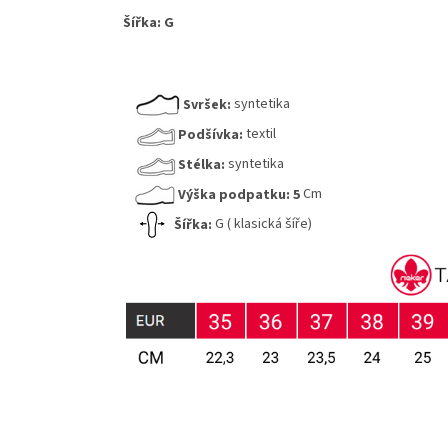
Šířka:
G
Svršek:
syntetika
Podšívka:
textil
Stélka:
syntetika
Výška podpatku:
5
Cm
Šířka:
G ( klasická šíře)