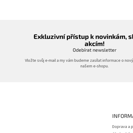
Exkluzivní přístup k novinkám, 
akcím!
Odebírat newsletter
Vložte svůj e-mail a my vám budeme zasílat informace o nov
našem e-shopu.
Z
á
p
a
t
INFORM
í
Doprava a p