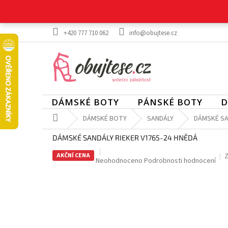
Přejít
na
obsah
+420 777 710 062
info@obujtese.cz
DÁMSKÉ BOTY
PÁNSKÉ BOTY
D
Domů
DÁMSKÉ BOTY
SANDÁLY
DÁMSKÉ SA
DÁMSKÉ SANDÁLY RIEKER V1765-24 HNĚDÁ
AKČNÍ CENA
Z
Průměrné
Neohodnoceno
Podrobnosti hodnocení
hodnocení
produktu
je
0,0
z
5