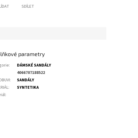
LÍDAT
SDÍLET
lňkové parametry
gorie
:
DÁMSKÉ SANDÁLY
4066707188522
OBUVI
:
SANDÁLY
RIÁL
:
SYNTETIKA
iál
: