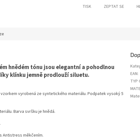
TISK
ZEPTAT SE
H
ze
Dop
lém hnědém tónu jsou elegantní a pohodlnou
Kate
EAN
:
díky klínku jemně prodlouží siluetu.
TYP 
MATE
 vzorkem vyrobená ze syntetického materiálu. Podpatek vysoký 5
Mater
eriálu. Barva svršku je hnědá.
.
 s Antistress měkčením.