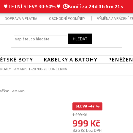
♥ LETNÍ SLEVY 30-50% ♥
🕒Končí za
24d 3h 5m 21s
DOPRAVA A PLATBA
OBCHODNÍ PODMÍNKY
VÝMĚNA A VRÁCENÍ Z
HLEDAT
ĚTSKÉ BOTY
KABELKY A BATOHY
PENĚŽEN
NDÁLY TAMARIS 1-28700-28 094 ČERNÁ
ačka:
TAMARIS
SLEVA -47 %
1 899 Kč
999 Kč
826 Kč bez DPH