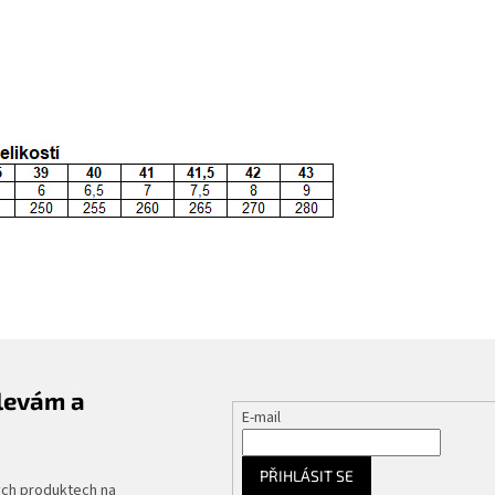
slevám a
E-mail
PŘIHLÁSIT SE
ých produktech na