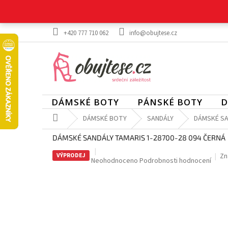
Přejít
na
obsah
+420 777 710 062
info@obujtese.cz
DÁMSKÉ BOTY
PÁNSKÉ BOTY
D
Domů
DÁMSKÉ BOTY
SANDÁLY
DÁMSKÉ SA
DÁMSKÉ SANDÁLY TAMARIS 1-28700-28 094 ČERNÁ
VÝPRODEJ
Zn
Průměrné
Neohodnoceno
Podrobnosti hodnocení
hodnocení
produktu
je
0,0
z
5