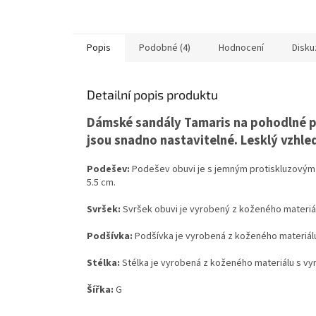
Popis
Podobné (4)
Hodnocení
Disku
Detailní popis produktu
Dámské sandály Tamaris na pohodlné pl
jsou snadno nastavitelné. Lesklý vzhl
Podešev:
Podešev obuvi je s jemným protiskluzovým
5.5 cm.
Svršek:
Svršek obuvi je vyrobený z koženého materiál
Podšívka:
Podšívka je vyrobená z koženého materiálu
Stélka:
Stélka je vyrobená z koženého materiálu s v
Šířka:
G