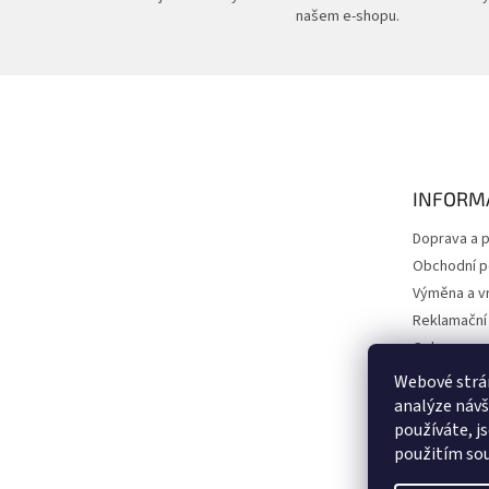
našem e-shopu.
Z
á
p
a
t
INFORM
í
Doprava a p
Obchodní 
Výměna a vr
Reklamační
Ochrana os
Kontakty
Webové strán
O nás
analýze návš
používáte, j
Péče a údr
použitím sou