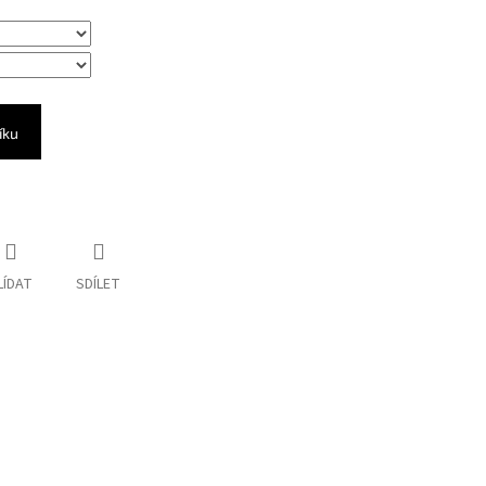
íku
LÍDAT
SDÍLET