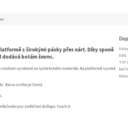
ze
Dop
atformě s širokými pásky přes nárt. Díky sponě
Kate
EAN
:
ed dodává botám šmrnc.
TYP 
 vzorkem vyrobená ze syntetického materiálu. Na platformě vysoké
MATE
Mater
u . Barva svršku je černá.
 .
yměkčením pro změkčení došlapu Touch-it.