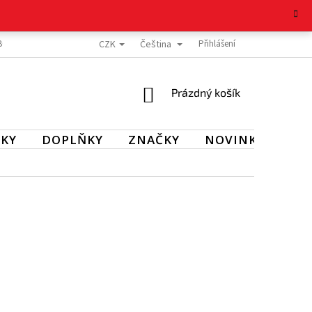
CZK
Čeština
BOŽÍ
REKLAMAČNÍ ŘÁD
OCHRANA OSOBNÍCH ÚDAJŮ
Přihlášení
KONTAKT
NÁKUPNÍ
Prázdný košík
KOŠÍK
KY
DOPLŇKY
ZNAČKY
NOVINKY
SL