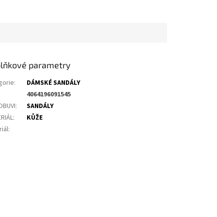
lňkové parametry
gorie
:
DÁMSKÉ SANDÁLY
4064196091545
OBUVI
:
SANDÁLY
RIÁL
:
KŮŽE
iál
: