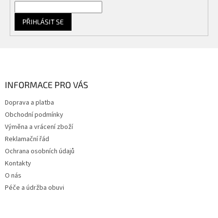
PŘIHLÁSIT SE
Z
á
p
a
INFORMACE PRO VÁS
t
Doprava a platba
í
Obchodní podmínky
Výměna a vrácení zboží
Reklamační řád
Ochrana osobních údajů
Kontakty
O nás
Péče a údržba obuvi