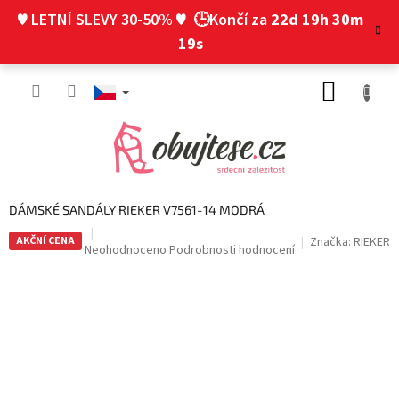
Přejít
♥ LETNÍ SLEVY 30-50% ♥
🕒Končí za
22d 19h 30m
na
obsah
18s
NÁKUP
KOŠÍK
DÁMSKÉ SANDÁLY RIEKER V7561-14 MODRÁ
AKČNÍ CENA
Značka:
RIEKER
Průměrné
Neohodnoceno
Podrobnosti hodnocení
hodnocení
produktu
je
0,0
z
5
hvězdiček.