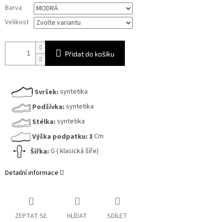
Měrná
Barva
cena:
Velikost
Přidat do košíku
Svršek:
syntetika
Podšívka:
syntetika
Stélka:
syntetika
Výška podpatku:
3
Cm
Šířka:
G ( klasická šíře)
Detailní informace
ZEPTAT SE
HLÍDAT
SDÍLET